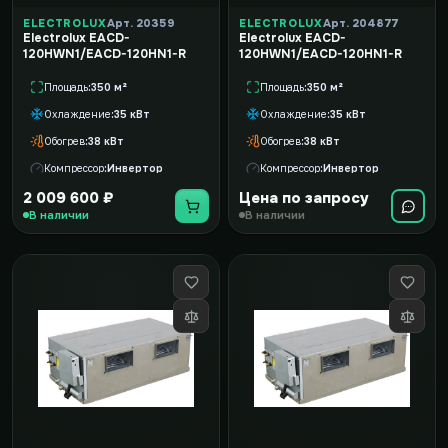
ELECTROLUX
Арт. 20359
ELECTROLUX
Арт. 204877
Electrolux EACD-
Electrolux EACD-
120HWN1/EACD-120HN1-R
120HWN1/EACD-120HN1-R
Площадь
350 м²
Площадь
350 м²
Охлаждение
35 кВт
Охлаждение
35 кВт
Обогрев
38 кВт
Обогрев
38 кВт
Компрессор
Инвертор
Компрессор
Инвертор
2 009 600 ₽
Цена по запросу
В наличии
В наличии