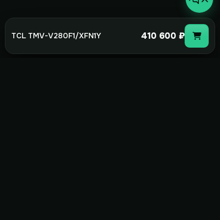
410 600 ₽
TCL TMV-V280F1/XFN1Y
not-
hot
Климатическое оборудование для
дома, офиса и бизнеса. Поставка,
монтаж и сервис под ключ.
+7(495)157-44-00
info@not-hot.online
Пн-Сб 08:00-18:00
Заказать звонок