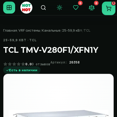
0
0
0
Темная тема
Закладки (0)
Сравнение (0
Пере
Главная
VRF системы
Канальные
25-59,9 кВт
TCL
25-59,9 КВТ · TCL
TCL TMV-V280F1/XFN1Y
Артикул:
20358
0.0
0 отзывов
Есть в наличии