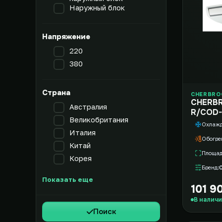
Наружный блок
Напряжение
220
380
Страна
CHERBRO
CHERBR
Австралия
R/COD-
Великобритания
Охлаж
Италия
Обогре
Китай
Площа
Корея
Бренд
Показать еще
101 9
В налич
Поиск