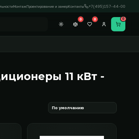
+7(495)157-44-00
льности
Монтаж
Проектирование и замер
Контакты
0
0
0
Темная тема
Сравнение (0)
Закладки (0)
Личный кабинет
Перейти в
ционеры 11 кВт -