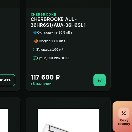
CHERBROOKE
CHERBROOKE AUL-
36HR6S1/AUA-36H6SL1
Охлаждение
10.5 кВт
Обогрев
11.0 кВт
Площадь
100 м²
Бренд
CHERBROOKE
117 600 ₽
осить
Купить
В наличии
Хочу
скидку