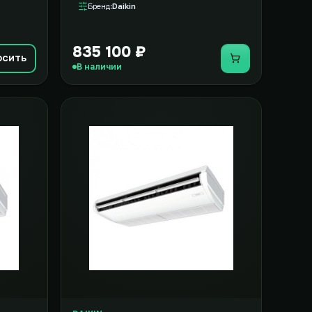
Бренд
Daikin
835 100 ₽
осить
Купить
В наличии