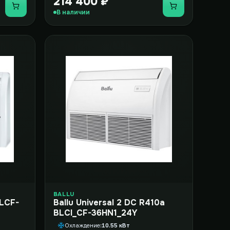
214 400 ₽
Купить
Купить
В наличии
BALLU
LCF-
Ballu Universal 2 DC R410a
BLCI_CF-36HN1_24Y
Охлаждение
10.55 кВт