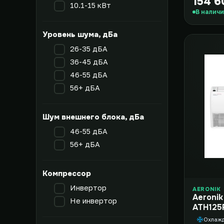
154 6
10.1-15 кВт
В налич
Уровень шума, дБа
26-35 дБА
36-45 дБА
46-55 дБА
56+ дБА
Шум внешнего блока, дБа
46-55 дБА
56+ дБА
Компрессор
Инвертор
AERONIK
Aeronik U
Не инвертор
ATH125
AGUHN1
Охлаж