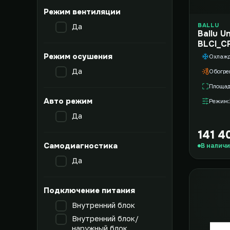
Режим вентиляции
BALLU
Да
Ballu U
BLCI_C
Режим осушения
Охлаж
Да
Обогре
Площа
Авто режим
Режим
Да
141 4
Самодиагностика
В налич
Да
Подключение питания
Внутренний блок
Внутренний блок/
наружный блок