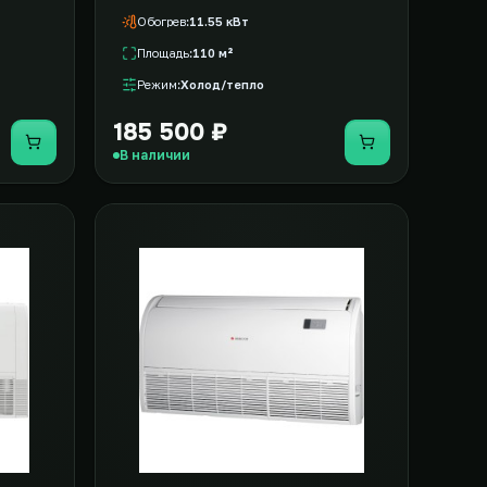
Обогрев
11.55 кВт
Площадь
110 м²
Режим
Холод/тепло
185 500 ₽
Купить
Купить
В наличии