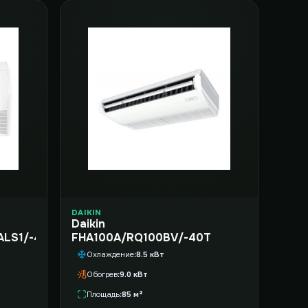
DAIKIN
Daikin
ALS1/-40
FHA100A/RQ100BV/-40T
Охлаждение
8.5 кВт
Обогрев
9.0 кВт
Площадь
85 м²