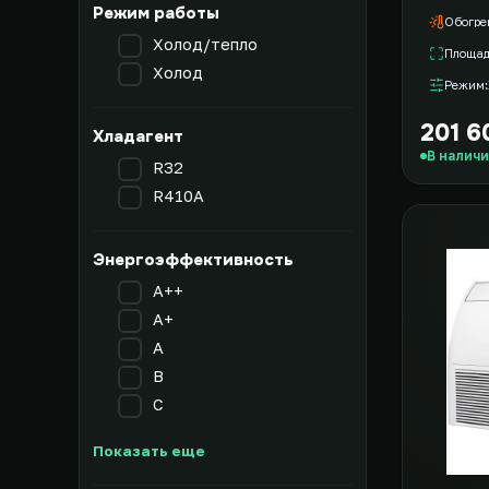
Режим работы
Обогре
Холод/тепло
Площа
Холод
Режим
201 6
Хладагент
В налич
R32
R410A
Энергоэффективность
A++
A+
A
B
C
Показать еще