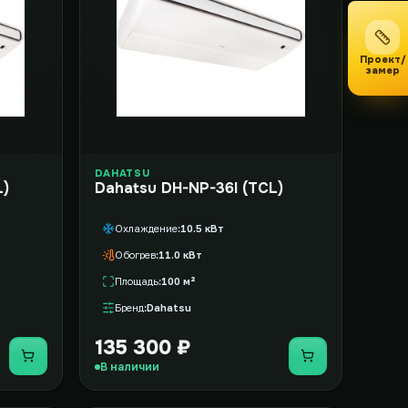
Проект/
замер
DAHATSU
L)
Dahatsu DH-NP-36I (TCL)
Охлаждение
10.5 кВт
Обогрев
11.0 кВт
Площадь
100 м²
Бренд
Dahatsu
135 300 ₽
Купить
Купить
В наличии