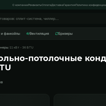
О компании
Реквизиты
Оплата
Доставка
Гарантия
Политика конфиденциа
 и фанкойлы
Вентиляция
Бризеры
онеры
11 кВт - 36 BTU
ольно-потолочные конди
BTU
ов