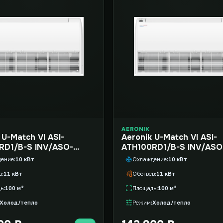
AERONIK
-Match VI ASI-
Aeronik U-Match VI ASI-
RD1/B-S INV/ASO-
ATH100RD1/B-S INV/ASO
00R1/INV
AGUHN100R1/INV
дение
10 кВт
Охлаждение
10 кВт
в
11 кВт
Обогрев
11 кВт
дь
100 м²
Площадь
100 м²
Холод/тепло
Режим
Холод/тепло