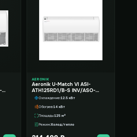
AERONIK
Aeronik U-Match VI ASI-
-
ATH125RD1/B-S INV/ASO-
AGUHN125R1/INV
Охлаждение
12.5 кВт
Обогрев
14 кВт
Площадь
125 м²
Режим
Холод/тепло