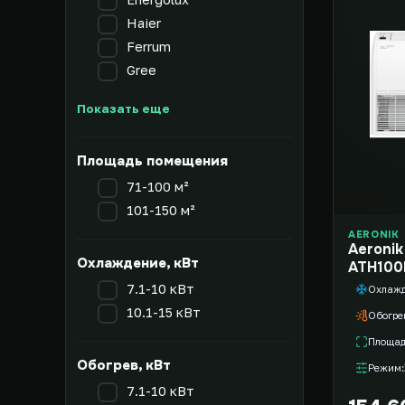
Haier
Ferrum
Gree
Показать еще
Площадь помещения
71-100 м²
101-150 м²
AERONIK
Aeronik U
Охлаждение, кВт
ATH100
AGUHN1
7.1-10 кВт
Охлаж
10.1-15 кВт
Обогре
Площа
Обогрев, кВт
Режим
7.1-10 кВт