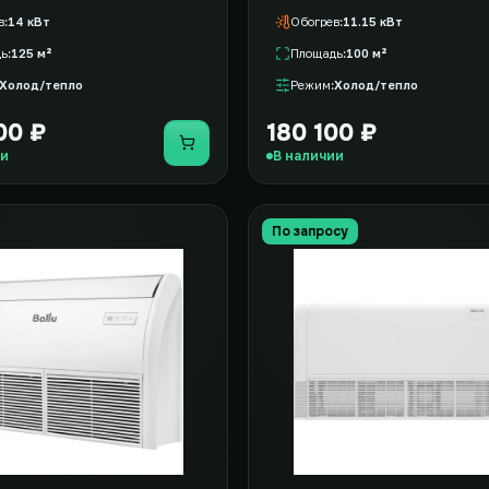
в
14 кВт
Обогрев
11.15 кВт
дь
125 м²
Площадь
100 м²
Холод/тепло
Режим
Холод/тепло
00 ₽
180 100 ₽
Купить
ии
В наличии
По запросу