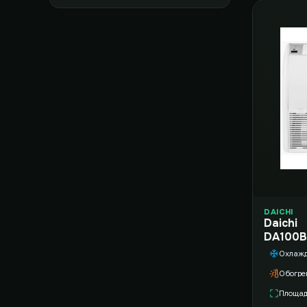
DAICHI
Daichi
DA100B
Охлаж
Обогре
Площа