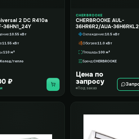
CHERBROOKE
niversal 2 DC R410a
CHERBROOKE AUL-
F-36HN1_24Y
36HR6R2/AUA-36H6RKL2
дение
10.55 кВт
Охлаждение
10.5 кВт
в
11.55 кВт
Обогрев
11.0 кВт
дь
110 м²
Площадь
100 м²
Холод/тепло
Бренд
CHERBROOKE
Цена по
00 ₽
запросу
Запр
Купить
ии
Под заказ