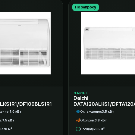
По запросу
DAICHI
Daichi
LKS1R1/DF100BLS1R1
DATA120ALKS1/DFTA120
дение
7.0 кВт
Охлаждение
3.5 кВт
в
7.5 кВт
Обогрев
3.8 кВт
дь
70 м²
Площадь
35 м²