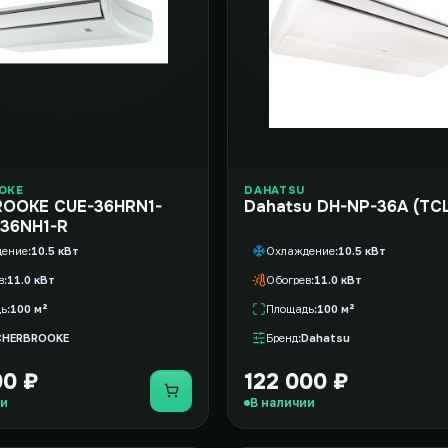
OKE
DAHATSU
OOKE CUE-36HRN1-
Dahatsu DH-NP-36A (TC
36NH1-R
дение
10.5 кВт
Охлаждение
10.5 кВт
в
11.0 кВт
Обогрев
11.0 кВт
дь
100 м²
Площадь
100 м²
CHERBROOKE
Бренд
Dahatsu
00 ₽
122 000 ₽
Купить
ии
В наличии