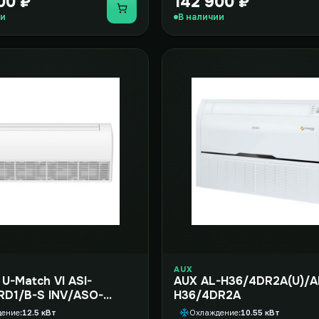
00 ₽
142 900 ₽
Купить
ии
В наличии
AUX
-Match VI ASI-
AUX AL-H36/4DR2A(U)/A
RD1/B-S INV/ASO-
H36/4DR2A
25R1/INV
дение
12.5 кВт
Охлаждение
10.55 кВт