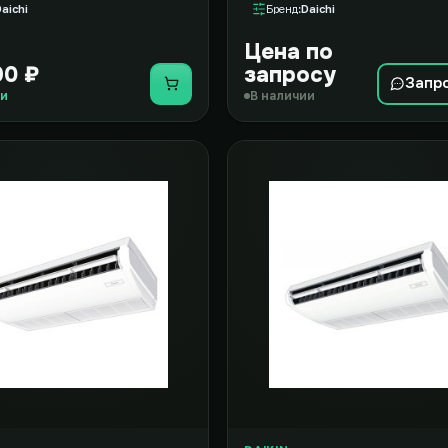
aichi
Бренд
Daichi
Цена по
90 ₽
запросу
Запр
Купить
ии
В наличии