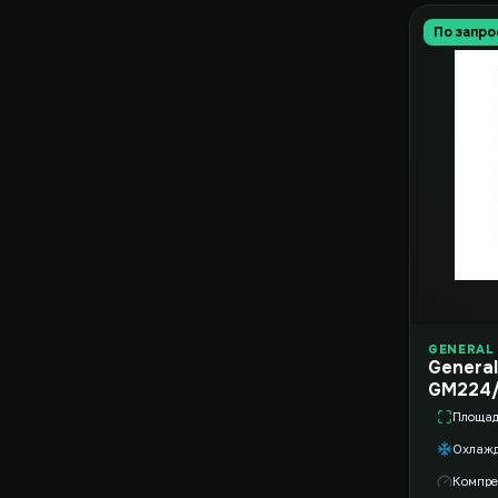
По запро
GENERAL 
General
GM224
Площа
Охлаж
Компре