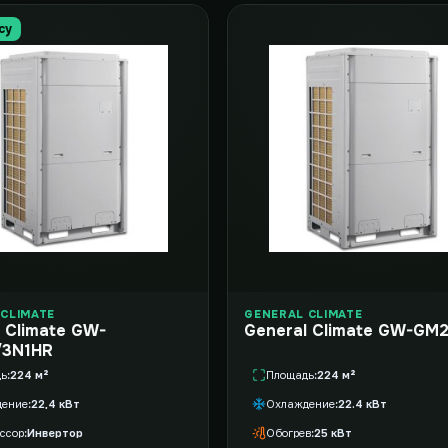
су
CLIMATE
GENERAL CLIMATE
 Climate GW-
General Climate GW-GM
/3N1HR
дь
224 м²
Площадь
224 м²
дение
22,4 кВт
Охлаждение
22.4 кВт
ссор
Инвертор
Обогрев
25 кВт