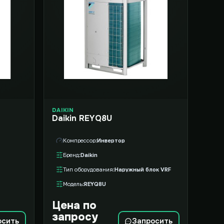
DAIKIN
Daikin REYQ8U
Компрессор
Инвертор
Бренд
Daikin
Тип оборудования
Наружный блок VRF
Модель
REYQ8U
Цена по
запросу
осить
Запросить