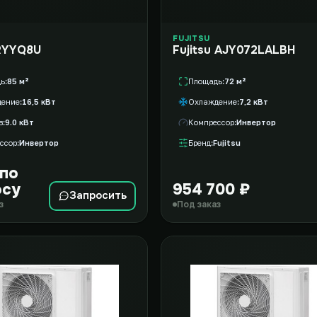
FUJITSU
 RYYQ8U
Fujitsu AJY072LALBH
дь
85 м²
Площадь
72 м²
дение
16,5 кВт
Охлаждение
7,2 кВт
в
9.0 кВт
Компрессор
Инвертор
ссор
Инвертор
Бренд
Fujitsu
 по
осу
954 700 ₽
Запросить
з
Под заказ