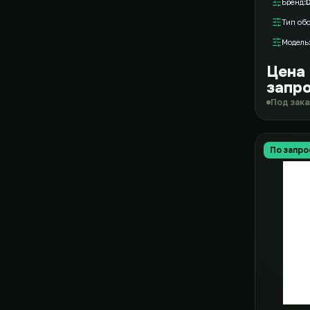
Бренд
D
Тип об
Модель
Цена
запр
Под зака
По запро