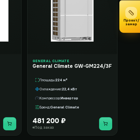
Проект/
замер
GENERAL CLIMATE
General Climate GW-GM224/3F
Площадь
224 м²
Охлаждение
22,4 кВт
Компрессор
Инвертор
Бренд
General Climate
481 200 ₽
Купить
Купить
Под заказ