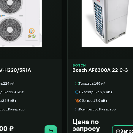
BOSCH
V-H220/5R1A
Bosch AF6300A 22 C-3
дь
224 м²
Площадь
160 м²
дение
22.4 кВт
Охлаждение
2,2 кВт
в
24.5 кВт
Обогрев
17.0 кВт
ссор
Инвертор
Компрессор
Инвертор
Цена по
00 ₽
запросу
Запр