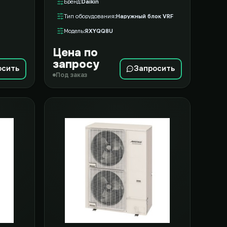
Бренд
Daikin
Тип оборудования
Наружный блок VRF
Модель
RXYQQ8U
Цена по
запросу
осить
Запросить
Под заказ