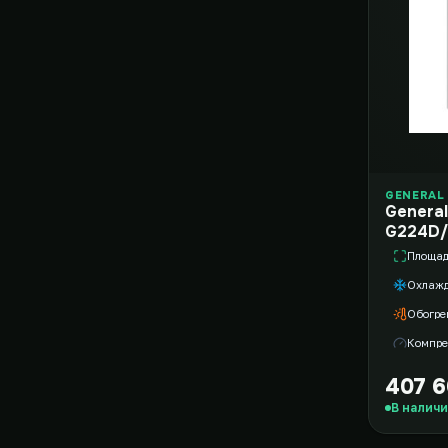
GENERAL 
General
G224D/
Площа
Охлаж
Обогре
Компре
407 6
В налич