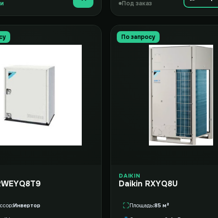
Купить
ии
Под заказ
су
По запросу
DAIKIN
 RWEYQ8T9
Daikin RXYQ8U
ссор
Инвертор
Площадь
85 м²