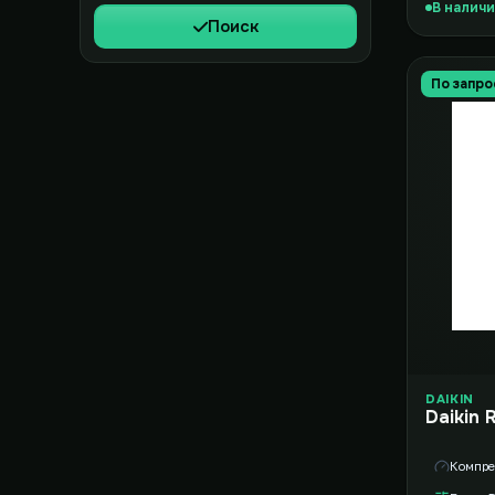
В налич
Поиск
По запро
DAIKIN
Daikin
Компре