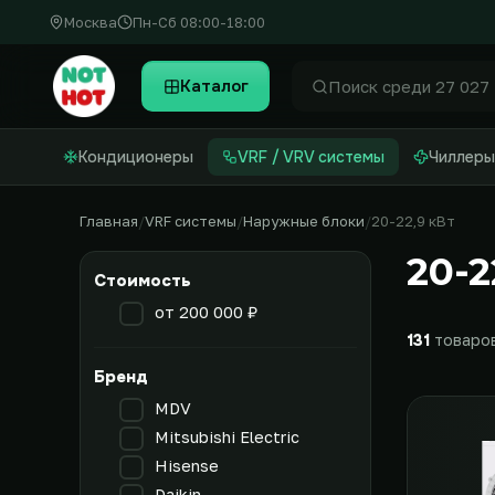
Москва
Пн-Сб 08:00-18:00
Каталог
Найти
Кондиционеры
VRF / VRV системы
Чиллеры
Главная
VRF системы
Наружные блоки
20-22,9 кВт
20-2
Стоимость
от 200 000 ₽
131
товаро
Бренд
MDV
Mitsubishi Electric
Hisense
Daikin