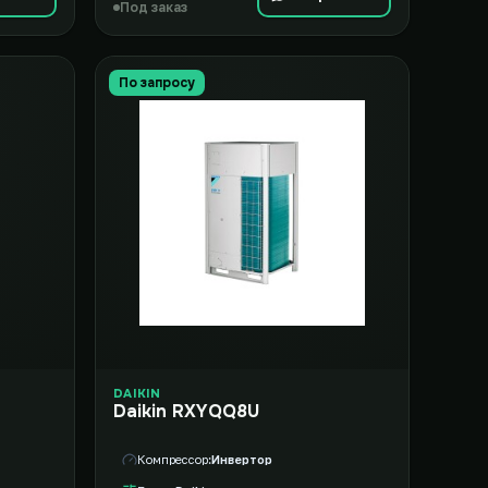
Под заказ
По запросу
DAIKIN
Daikin RXYQQ8U
Компрессор
Инвертор