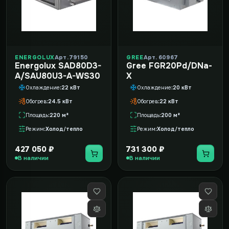
ENERGOLUX
Арт. 79150
GREE
Арт. 60967
Energolux SAD80D3-
Gree FGR20Pd/DNa-
A/SAU80U3-A-WS30
X
Охлаждение
22 кВт
Охлаждение
20 кВт
Обогрев
24.5 кВт
Обогрев
22 кВт
Площадь
220 м²
Площадь
200 м²
Режим
Холод/тепло
Режим
Холод/тепло
427 050 ₽
731 300 ₽
В наличии
В наличии