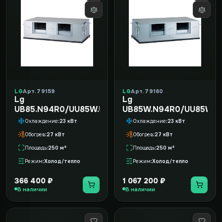
LG
Арт. 79159
LG
Арт. 79160
Lg
Lg
UB85.N94R0/UU85W.U74R0
UB85W.N94R0/UU85W.U
Охлаждение
23 кВт
Охлаждение
23 кВт
Обогрев
27 кВт
Обогрев
27 кВт
Площадь
250 м²
Площадь
250 м²
Режим
Холод/тепло
Режим
Холод/тепло
366 400 ₽
1 067 200 ₽
В наличии
В наличии