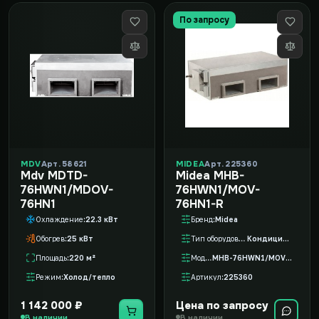
По запросу
MDV
Арт. 58621
MIDEA
Арт. 225360
Mdv MDTD-
Midea MHB-
76HWN1/MDOV-
76HWN1/MOV-
76HN1
76HN1-R
Охлаждение
22.3 кВт
Бренд
Midea
Обогрев
25 кВт
Тип оборудования
Кондиционер
Площадь
220 м²
Модель
MHB-76HWN1/MOV-76HN1-R
Режим
Холод/тепло
Артикул
225360
1 142 000 ₽
Цена по запросу
В наличии
В наличии