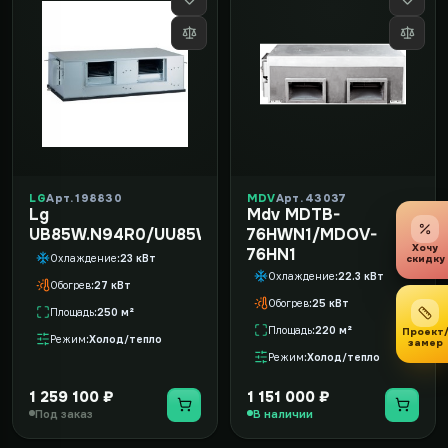
LG
Арт. 198830
MDV
Арт. 43037
Lg
Mdv MDTB-
UB85W.N94R0/UU85W.U74R0
76HWN1/MDOV-
Хочу
76HN1
Охлаждение
23 кВт
скидку
Охлаждение
22.3 кВт
Обогрев
27 кВт
Обогрев
25 кВт
Площадь
250 м²
Площадь
220 м²
Проект
Режим
Холод/тепло
замер
Режим
Холод/тепло
1 259 100 ₽
1 151 000 ₽
Под заказ
В наличии