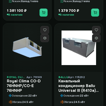
Режим
Холод/тепло
Режим
Холод/тепло
1 381 100 ₽
1 379 700 ₽
В наличии
В наличии
ROYAL CLIMA
Арт. 79169
BALLU
Арт. 115292
Royal Clima CO-D
Канальный
76HNHP/CO-E
кондиционер Ballu
76HNHP
Universal III (R410a)
BLC_D-80HN1_21Y
Охлаждение
22 кВт
Охлаждение
22 кВт
Обогрев
24.5 кВт
Обогрев
24.5 кВт