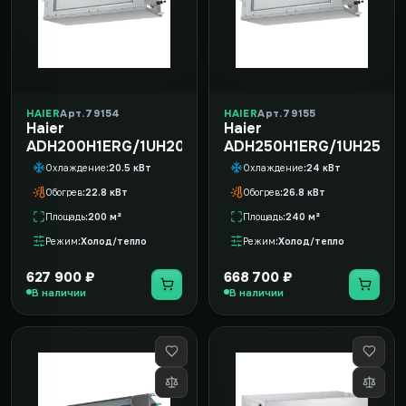
HAIER
Арт. 79154
HAIER
Арт. 79155
Haier
Haier
ADH200H1ERG/1UH200W1ERK
ADH250H1ERG/1UH250W
Охлаждение
20.5 кВт
Охлаждение
24 кВт
Обогрев
22.8 кВт
Обогрев
26.8 кВт
Площадь
200 м²
Площадь
240 м²
Режим
Холод/тепло
Режим
Холод/тепло
627 900 ₽
668 700 ₽
В наличии
В наличии