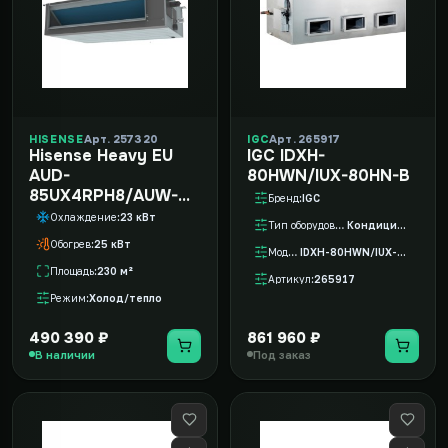
HISENSE
Арт. 257320
IGC
Арт. 265917
Hisense Heavy EU
IGC IDXH-
AUD-
80HWN/IUX-80HN-B
85UX4RPH8/AUW-
Бренд
IGC
85U6RZ8
Охлаждение
23 кВт
Тип оборудования
Кондиционер
Обогрев
25 кВт
Модель
IDXH-80HWN/IUX-80HN-B
Площадь
230 м²
Артикул
265917
Режим
Холод/тепло
490 390 ₽
861 960 ₽
В наличии
Под заказ