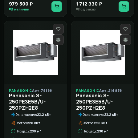
979 500 ₽
1 712 330 ₽
В наличии
Под заказ
PANASONIC
Арт. 79166
PANASONIC
Арт. 214856
Panasonic S-
Panasonic S-
250PE3E5B/U-
250PE3E5B/U-
250PZH2E8
250PZH2E8
Охлаждение
23.2 кВт
Охлаждение
23.2 кВт
Обогрев
28 кВт
Обогрев
28 кВт
Площадь
230 м²
Площадь
230 м²