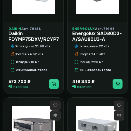
DAIKIN
Арт. 79148
ENERGOLUX
Арт. 79149
Daikin
Energolux SAD80D3-
FDYMP75DXV/RCYP75EXY
A/SAU80U3-A
Охлаждение
21.98 кВт
Охлаждение
22 кВт
Обогрев
24.62 кВт
Обогрев
24.5 кВт
Площадь
210 м²
Площадь
220 м²
Режим
Холод/тепло
Режим
Холод/тепло
573 700 ₽
416 340 ₽
В наличии
В наличии