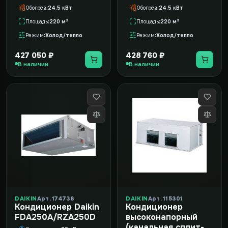
Обогрев
24.5 кВт
Обогрев
24.5 кВт
Площадь
220 м²
Площадь
220 м²
Режим
Холод/тепло
Режим
Холод/тепло
427 050 ₽
428 760 ₽
В наличии
В наличии
DAIKIN
Арт. 174738
DAIKIN
Арт. 115301
Кондиционер Daikin
Кондиционер
FDA250A/RZA250D
высоконапорный
(канальная сплит-