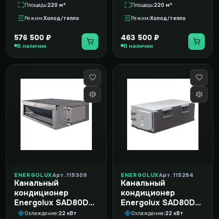
Площадь
220 м²
Площадь
220 м²
Режим
Холод/тепло
Режим
Холод/тепло
576 500 ₽
463 500 ₽
В наличии
В наличии
ENERGOLUX
Арт. 115309
ENERGOLUX
Арт. 115294
Канальный
Канальный
кондиционер
кондиционер
Energolux SAD80D3-
Energolux SAD80D3-
A/SAU80U3-A-WS30
A/SAU80U3-A-WS40
Охлаждение
22 кВт
Охлаждение
22 кВт