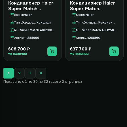
Кондиционер Haier
Кондиционер Haier
Super Match
Super Match
ADH200H1ERG/1UH200W1ERK
ADH250H1ERG/1UH250W
Бренд
Haier
Бренд
Haier
Тип оборудования
Кондиционер
Тип оборудования
Кондиционер
Модель
Super Match ADH200H1ERG/1UH200W1ERK
Модель
Super Match ADH250H1ERG/1UH250W1ERK
Артикул
288990
Артикул
288991
608 700 ₽
637 700 ₽
В наличии
В наличии
1
2
Показано с 1 по 30 из 32 (всего 2 страниц)