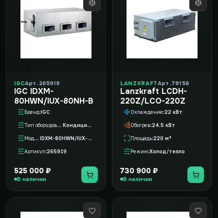
IGC
Арт. 265919
LANZKRAFT
Арт. 79158
IGC IDXM-
Lanzkraft LCDH-
80HWN/IUX-80NH-B
220Z/LCO-220Z
Бренд
IGC
Охлаждение
22 кВт
Тип оборудования
Кондиционер
Обогрев
24.5 кВт
Модель
IDXM-80HWN/IUX-80NH-B
Площадь
220 м²
Артикул
265919
Режим
Холод/тепло
525 000 ₽
730 900 ₽
В наличии
В наличии