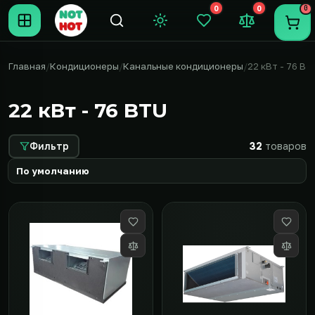
0
0
0
Темная тема
Закладки (0)
Сравнение (0
Пере
Главная
Кондиционеры
Канальные кондиционеры
22 кВт - 76 BT
22 кВт - 76 BTU
Фильтр
32
товаров