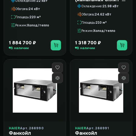
Охлаждение
22 кВт
система) Daikin
Охлаждение
21.98 кВт
Обогрев
24 кВт
FDYMP75DXV/RCYP75E
Обогрев
24.62 кВт
Площадь
220 м²
Площадь
210 м²
Режим
Холод/тепло
Режим
Холод/тепло
1 884 700 ₽
1 318 700 ₽
В наличии
В наличии
HAIER
Арт. 288990
HAIER
Арт. 288991
Фанкойл
Фанкойл