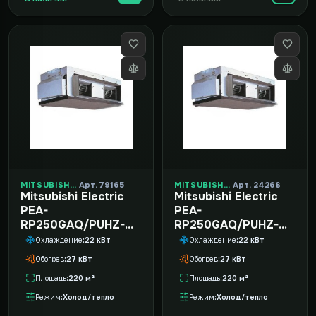
MITSUBISHI ELECTRIC
Арт. 79165
MITSUBISHI ELECTRIC
Арт. 24268
Mitsubishi Electric
Mitsubishi Electric
PEA-
PEA-
RP250GAQ/PUHZ-
RP250GAQ/PUHZ-
P250YKA
P250YKA
Охлаждение
22 кВт
Охлаждение
22 кВт
Обогрев
27 кВт
Обогрев
27 кВт
Площадь
220 м²
Площадь
220 м²
Режим
Холод/тепло
Режим
Холод/тепло