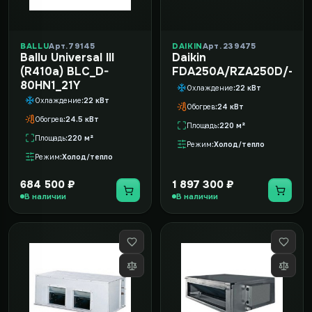
BALLU
Арт. 79145
DAIKIN
Арт. 239475
Ballu Universal III
Daikin
(R410a) BLC_D-
FDA250A/RZA250D/-30
80HN1_21Y
Охлаждение
22 кВт
Охлаждение
22 кВт
Обогрев
24 кВт
Обогрев
24.5 кВт
Площадь
220 м²
Площадь
220 м²
Режим
Холод/тепло
Режим
Холод/тепло
684 500 ₽
1 897 300 ₽
В наличии
В наличии