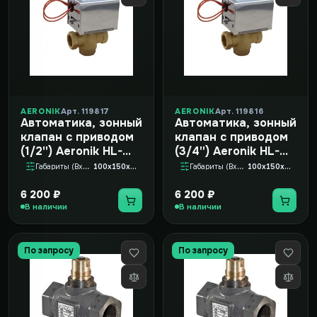
AERONIK
Арт. 119817
AERONIK
Арт. 119816
Автоматика, зонный
Автоматика, зонный
клапан с приводом
клапан с приводом
(1/2'') Aeronik HL-
(3/4'') Aeronik HL-
G3-1/2-S2 3х
G3-3/4-S2 3х
Габариты (ВxШxГ)
100x150x150
Габариты (ВxШxГ)
100x150x150
6 200 ₽
6 200 ₽
В наличии
В наличии
По запросу
По запросу