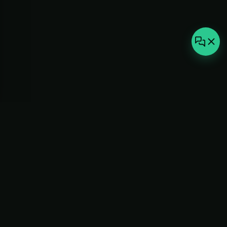
not-
hot
Климатическое оборудование для
дома, офиса и бизнеса. Поставка,
монтаж и сервис под ключ.
+7(495)157-44-00
info@not-hot.online