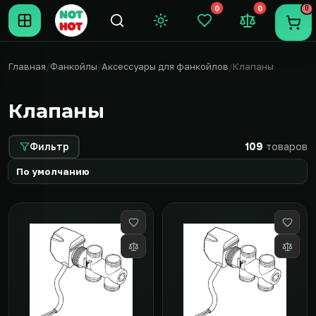
0
0
0
Темная тема
Закладки (0)
Сравнение (0
Пере
Главная
Фанкойлы
Аксессуары для фанкойлов
Клапаны
Клапаны
Фильтр
109
товаров