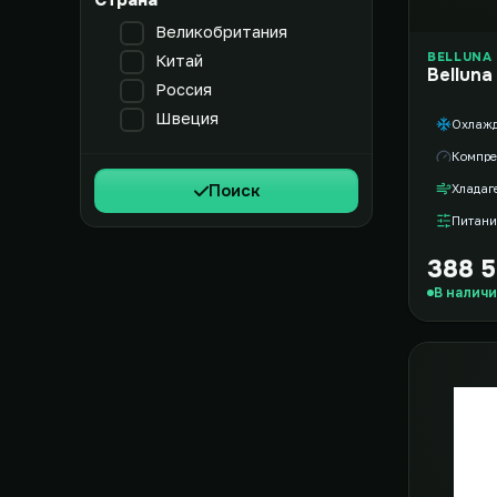
Страна
Великобритания
BELLUNA
Китай
Belluna
Россия
Швеция
Охлаж
Компре
Поиск
Хладаг
Питани
388 5
В налич