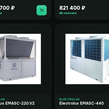
 700 ₽
821 400 ₽
Купить
ии
В наличии
LUX
ELECTROLUX
lux EMASC-220.V2
Electrolux EMASC-440