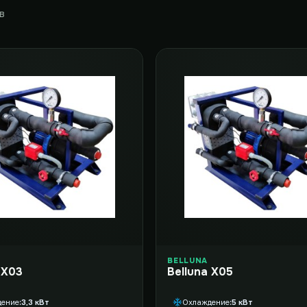
в
BELLUNA
 X03
Belluna X05
дение
3,3 кВт
Охлаждение
5 кВт