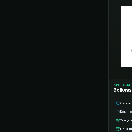
BELLUNA
Belluna
Охлаж
Компре
Хладаг
Питани