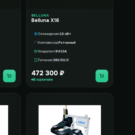
BELLUNA
Belluna X16
Охлаждение
16 кВт
Компрессор
Роторный
Хладагент
R410A
Питание
380/50/3
472 300 ₽
Купить
Купить
В наличии