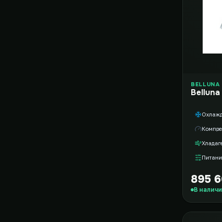
BELLUNA
Belluna
Охлаж
Компре
Хладаг
Питани
895 6
В налич