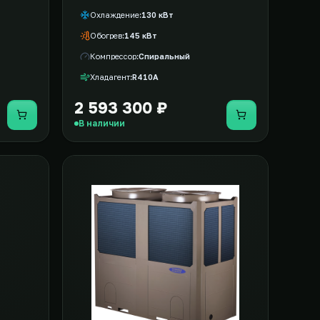
Охлаждение
130 кВт
Обогрев
145 кВт
Компрессор
Спиральный
Хладагент
R410A
2 593 300 ₽
Купить
Купить
В наличии