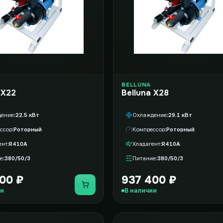
BELLUNA
 X22
Belluna X28
дение
22.5 кВт
Охлаждение
29.1 кВт
ссор
Роторный
Компрессор
Роторный
ент
R410A
Хладагент
R410A
е
380/50/3
Питание
380/50/3
00 ₽
937 400 ₽
Купить
ии
В наличии