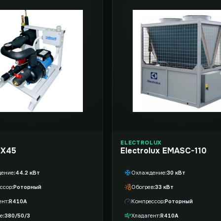
ELECTROLUX
 X45
Electrolux EMASC-110
дение
44.2 кВт
Охлаждение
30 кВт
ссор
Роторный
Обогрев
33 кВт
ент
R410A
Компрессор
Роторный
е
380/50/3
Хладагент
R410A