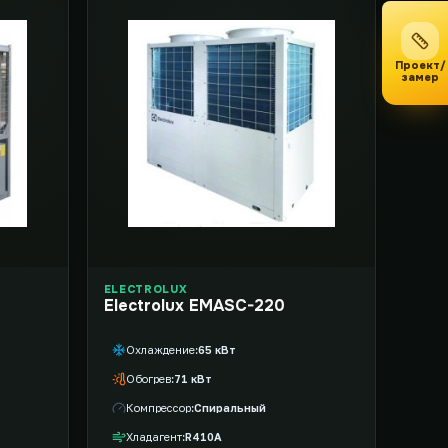
Проект/
замер
ELECTROLUX
Electrolux EMASC-220
Охлаждение
65 кВт
Обогрев
71 кВт
Компрессор
Спиральный
Хладагент
R410A