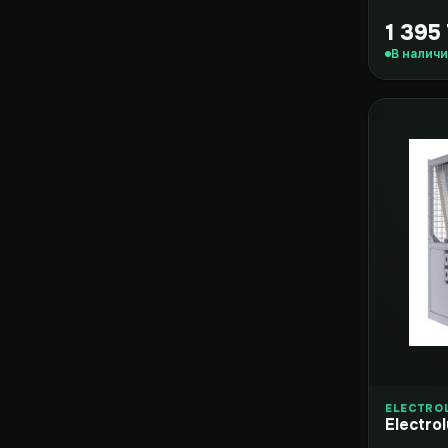
1 395
В налич
ELECTRO
Electro