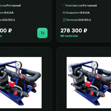
ссор
Роторный
Компрессор
Роторный
ент
R410A
Хладагент
R410A
е
220/50/1
Питание
220/50/1
00 ₽
278 300 ₽
Купить
ии
В наличии