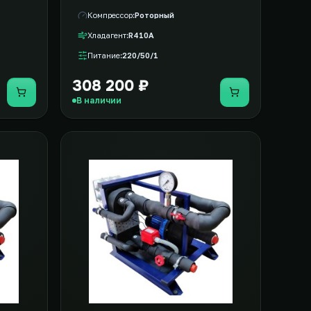
Компрессор
Роторный
Хладагент
R410A
Питание
220/50/1
308 200 ₽
Купить
Купить
В наличии