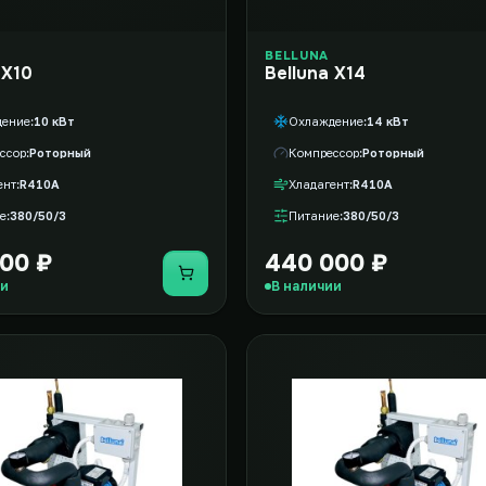
BELLUNA
 X10
Belluna X14
дение
10 кВт
Охлаждение
14 кВт
ссор
Роторный
Компрессор
Роторный
ент
R410A
Хладагент
R410A
е
380/50/3
Питание
380/50/3
00 ₽
440 000 ₽
Купить
ии
В наличии