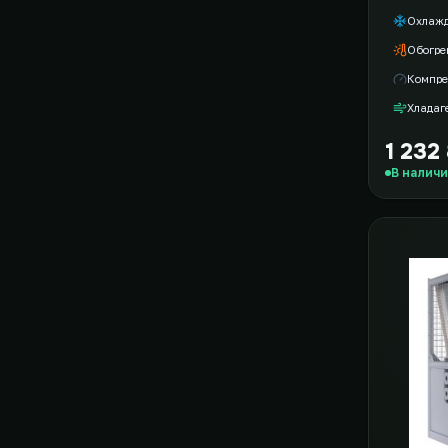
Охлаж
Обогре
Компре
Хладаг
1 232
В налич