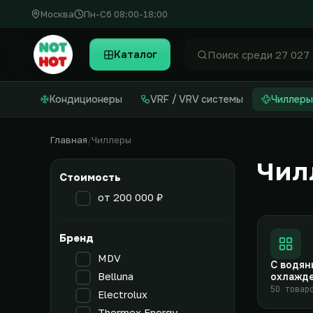
Москва
Пн-Сб 08:00-18:00
Каталог
Найти
Кондиционеры
VRF / VRV системы
Чиллеры
Главная
Чиллеры
Чил
Стоимость
от 200 000 ₽
Бренд
MDV
С водя
Belluna
охлажд
50 товар
Electrolux
Thermex Energy