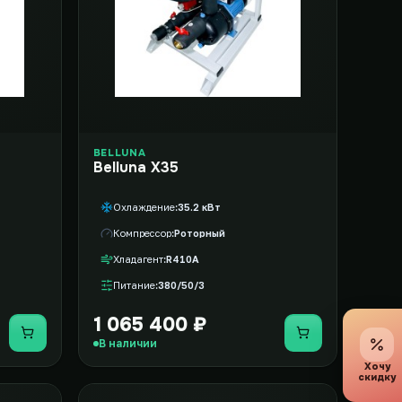
BELLUNA
Belluna X35
Охлаждение
35.2 кВт
Компрессор
Роторный
Хладагент
R410A
Питание
380/50/3
1 065 400 ₽
Купить
Купить
В наличии
Хочу
скидку