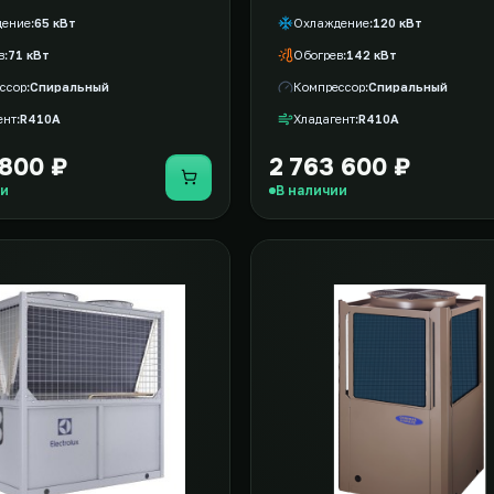
дение
65 кВт
Охлаждение
120 кВт
в
71 кВт
Обогрев
142 кВт
ссор
Спиральный
Компрессор
Спиральный
ент
R410A
Хладагент
R410A
 800 ₽
2 763 600 ₽
Купить
ии
В наличии