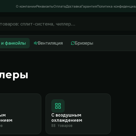
О компании
Реквизиты
Оплата
Доставка
Гарантия
Политика конфиденциа
 и фанкойлы
Вентиляция
Бризеры
леры
ным
С воздушным
ением
охлаждением
ов
88 товаров