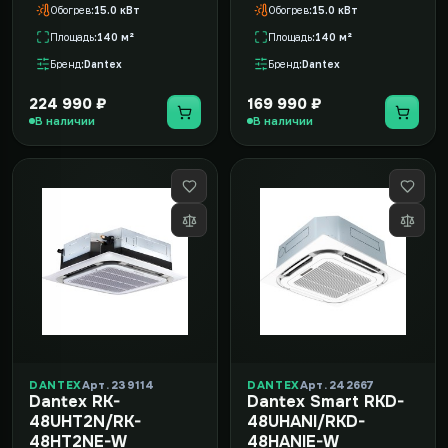
Обогрев
15.0 кВт
Обогрев
15.0 кВт
Площадь
140 м²
Площадь
140 м²
Бренд
Dantex
Бренд
Dantex
224 990 ₽
169 990 ₽
В наличии
В наличии
DANTEX
Арт. 239114
DANTEX
Арт. 242667
Dantex RK-
Dantex Smart RKD-
48UHT2N/RK-
48UHANI/RKD-
48HT2NE-W
48HANIE-W