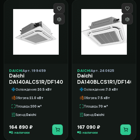
DAICHI
Арт. 199459
DAICHI
Арт. 240625
Daichi
Daichi
DA140ALCS1R/DF140ALS3R/DPC06L
DA140BLCS1R1/DF140B
Охлаждение
10.5 кВт
Охлаждение
7.0 кВт
Обогрев
11.0 кВт
Обогрев
7.5 кВт
Площадь
100 м²
Площадь
70 м²
Бренд
Daichi
Бренд
Daichi
164 890 ₽
167 090 ₽
В наличии
В наличии