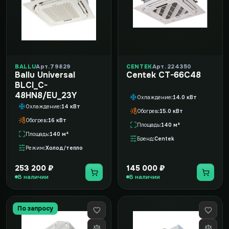
BALLU
Арт. 79829
CENTEK
Арт. 224350
Ballu Universal
Centek CT-66С48
BLCI_C-
48HN8/EU_23Y
Охлаждение
14.0 кВт
Охлаждение
14 кВт
Обогрев
15.0 кВт
Обогрев
16 кВт
Площадь
140 м²
Площадь
140 м²
Бренд
Centek
Режим
Холод/тепло
253 200 ₽
145 000 ₽
В наличии
В наличии
По запросу