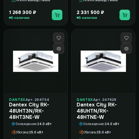
Режим
Холод/тепло
Режим
Холод/тепло
1 268 300 ₽
2 331 500 ₽
В наличии
В наличии
DANTEX
Арт. 264734
DANTEX
Арт. 247629
Dantex City RK-
Dantex City RK-
48UHT3N/RK-
48UHTN/RK-
48HT3NE-W
48HTNE-W
Охлаждение
14.0 кВт
Охлаждение
14.0 кВт
Обогрев
15.0 кВт
Обогрев
15.0 кВт