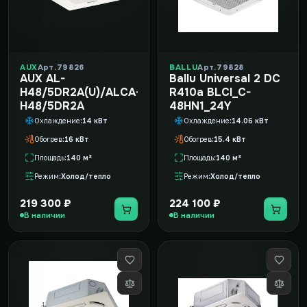
AUX
Арт. 79826
BALLU
Арт. 79828
AUX AL-
Ballu Universal 2 DC
H48/5DR2A(U)/ALCA-
R410a BLCI_C-
H48/5DR2А
48HN1_24Y
Охлаждение
14 кВт
Охлаждение
14.06 кВт
Обогрев
16 кВт
Обогрев
15.4 кВт
Площадь
140 м²
Площадь
140 м²
Режим
Холод/тепло
Режим
Холод/тепло
219 300 ₽
224 100 ₽
В наличии
В наличии