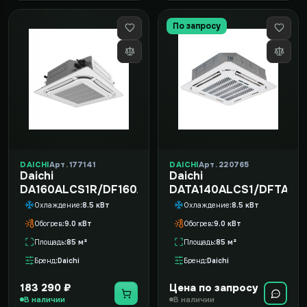
По запросу
DAICHI
Арт. 177141
DAICHI
Арт. 220765
Daichi
Daichi
DA160ALCS1R/DF160ALS3R/DPC06L
DATA140ALCS1/DFTA140
Охлаждение
8.5 кВт
Охлаждение
8.5 кВт
Обогрев
9.0 кВт
Обогрев
9.0 кВт
Площадь
85 м²
Площадь
85 м²
Бренд
Daichi
Бренд
Daichi
183 290 ₽
Цена по запросу
В наличии
В наличии