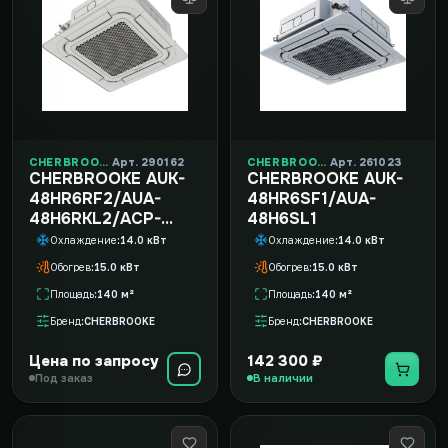
CHERBROOKE
Арт. 290162
CHERBROOKE
Арт. 261023
CHERBROOKE AUK-
CHERBROOKE AUK-
48HR6RF2/AUA-
48HR6SF1/AUA-
48H6RKL2/ACP-
48H6SL1
80UR
Охлаждение
14.0 кВт
Охлаждение
14.0 кВт
Обогрев
15.0 кВт
Обогрев
15.0 кВт
Площадь
140 м²
Площадь
140 м²
Бренд
CHERBROOKE
Бренд
CHERBROOKE
Цена по запросу
142 300 ₽
Под заказ
В наличии