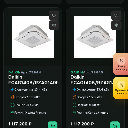
Хочу
скидку
DAIKIN
Арт. 79844
DAIKIN
Арт. 79845
Daikin
Daikin
FCAG140B/RZAG140NV1
FCAG140B/RZAG140NY1
Охлаждение
13.4 кВт
Охлаждение
13.4 кВт
Проект
замер
Обогрев
15.5 кВт
Обогрев
15.5 кВт
Площадь
140 м²
Площадь
140 м²
Режим
Холод/тепло
Режим
Холод/тепло
1 117 200 ₽
1 117 200 ₽