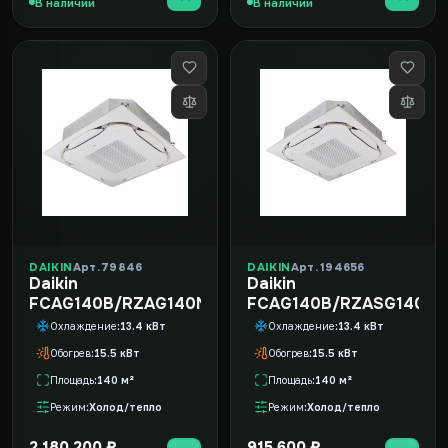
В наличии
В наличии
DAIKIN
Арт. 79846
DAIKIN
Арт. 194656
Daikin
Daikin
FCAG140B/RZAG140NY1/-40
FCAG140B/RZASG140MV
Охлаждение
13.4 кВт
Охлаждение
13.4 кВт
Обогрев
15.5 кВт
Обогрев
15.5 кВт
Площадь
140 м²
Площадь
140 м²
Режим
Холод/тепло
Режим
Холод/тепло
2 180 200 ₽
915 600 ₽