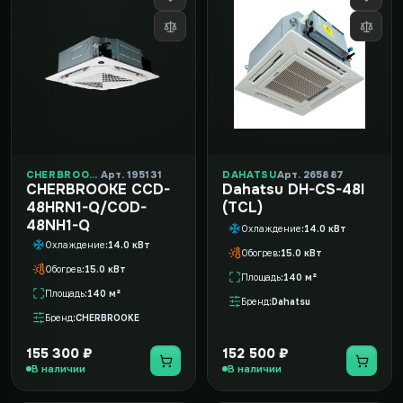
CHERBROOKE
Арт. 195131
DAHATSU
Арт. 265887
CHERBROOKE CCD-
Dahatsu DH-CS-48I
48HRN1-Q/COD-
(TCL)
48NH1-Q
Охлаждение
14.0 кВт
Охлаждение
14.0 кВт
Обогрев
15.0 кВт
Обогрев
15.0 кВт
Площадь
140 м²
Площадь
140 м²
Бренд
Dahatsu
Бренд
CHERBROOKE
155 300 ₽
152 500 ₽
В наличии
В наличии