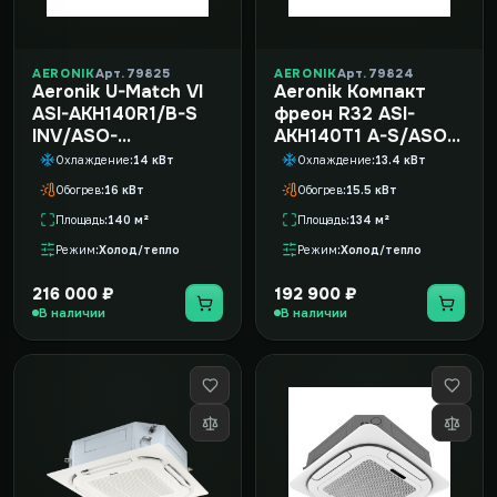
AERONIK
Арт. 79825
AERONIK
Арт. 79824
Aeronik U-Match VI
Aeronik Компакт
ASI-AKH140R1/B-S
фреон R32 ASI-
INV/ASO-
AKH140T1 A-S/ASO-
AGUHN140R1/INV
AGUHN140W1(ТF06)
Охлаждение
14 кВт
Охлаждение
13.4 кВт
Обогрев
16 кВт
Обогрев
15.5 кВт
Площадь
140 м²
Площадь
134 м²
Режим
Холод/тепло
Режим
Холод/тепло
216 000 ₽
192 900 ₽
В наличии
В наличии