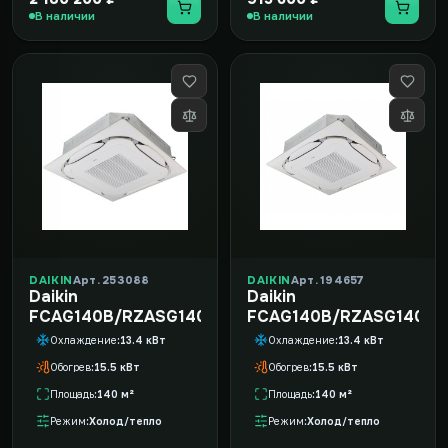
В наличии
В наличии
DAIKIN
Арт. 253088
DAIKIN
Арт. 194657
Daikin
Daikin
FCAG140B/RZASG140MV1/-40
FCAG140B/RZASG140MY
Охлаждение
13.4 кВт
Охлаждение
13.4 кВт
Обогрев
15.5 кВт
Обогрев
15.5 кВт
Площадь
140 м²
Площадь
140 м²
Режим
Холод/тепло
Режим
Холод/тепло