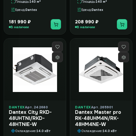
Площадь
140 м²
Площадь
140 м²
Бренд
Dantex
Бренд
Dantex
181 990 ₽
208 990 ₽
В наличии
В наличии
DANTEX
Арт. 242680
DANTEX
Арт. 265901
Dantex City RKD-
Dantex Master pro
48UHTNI/RKD-
RK-48UHM4N/RK-
48HTNIE-W
48HM4NE-W
Охлаждение
14.0 кВт
Охлаждение
14.0 кВт