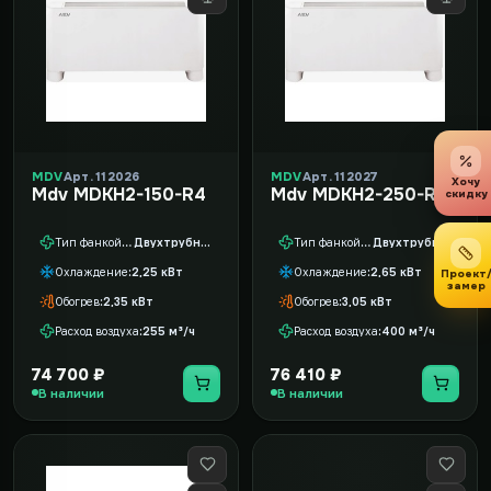
MDV
Арт. 112026
MDV
Арт. 112027
Хочу
Mdv MDKH2-150-R4
Mdv MDKH2-250-R3
скидку
Тип фанкойла
Двухтрубный
Тип фанкойла
Двухтрубный
Охлаждение
2,25 кВт
Охлаждение
2,65 кВт
Проект
замер
Обогрев
2,35 кВт
Обогрев
3,05 кВт
Расход воздуха
255 м³/ч
Расход воздуха
400 м³/ч
74 700 ₽
76 410 ₽
В наличии
В наличии