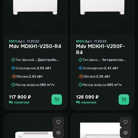
MDV
Арт. 112022
MDV
Арт. 112023
Mdv MDKH1-V250-R4
Mdv MDKH1-V250F-
R4
Тип фанкойла
Двухтрубный
Тип фанкойла
Четырехтрубный
Охлаждение
2,55 кВт
Охлаждение
2,41 кВт
Обогрев
2,63 кВт
Обогрев
2,06 кВт
Расход воздуха
380 м³/ч
Расход воздуха
380 м³/ч
117 900 ₽
126 090 ₽
В наличии
В наличии