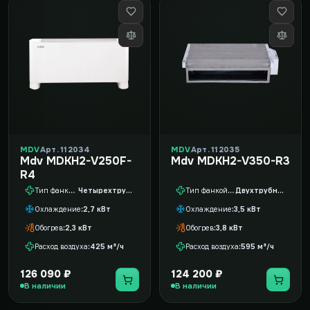
MDV
Арт. 112034
MDV
Арт. 112035
Mdv MDKH2-V250F-
Mdv MDKH2-V350-R3
R4
Тип фанкойла
Четырехтрубный
Тип фанкойла
Двухтрубный
Охлаждение
2,7 кВт
Охлаждение
3,5 кВт
Обогрев
2,3 кВт
Обогрев
3,8 кВт
Расход воздуха
425 м³/ч
Расход воздуха
595 м³/ч
126 090 ₽
124 200 ₽
В наличии
В наличии