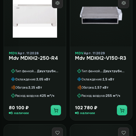
MDV
Арт. 112028
MDV
Арт. 112029
Mdv MDKH2-250-R4
Mdv MDKH2-V150-R3
Тип фанкойла
Двухтрубный
Тип фанкойла
Двухтрубный
Охлаждение
3,05 кВт
Охлаждение
1,5 кВт
Обогрев
3,15 кВт
Обогрев
1,57 кВт
Расход воздуха
425 м³/ч
Расход воздуха
255 м³/ч
80 100 ₽
102 780 ₽
В наличии
В наличии