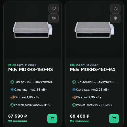
MDV
Арт. 112036
MDV
Арт. 112037
Mdv MDKH3-150-R3
Mdv MDKH3-150-R4
Тип фанкойла
Двухтрубный
Тип фанкойла
Двухтрубный
Охлаждение
1,65 кВт
Охлаждение
2,25 кВт
Обогрев
1,85 кВт
Обогрев
2,35 кВт
Расход воздуха
255 м³/ч
Расход воздуха
255 м³/ч
67 590 ₽
68 400 ₽
В наличии
В наличии