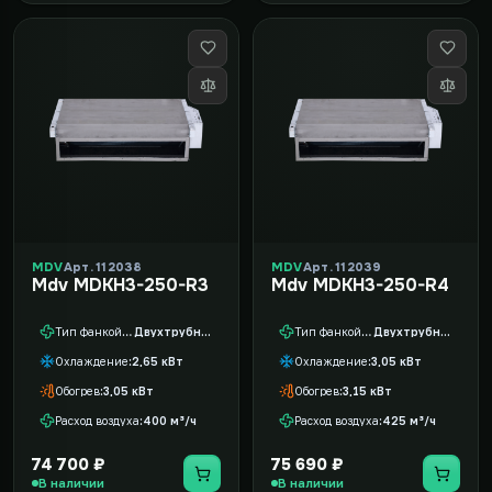
MDV
Арт. 112038
MDV
Арт. 112039
Mdv MDKH3-250-R3
Mdv MDKH3-250-R4
Тип фанкойла
Двухтрубный
Тип фанкойла
Двухтрубный
Охлаждение
2,65 кВт
Охлаждение
3,05 кВт
Обогрев
3,05 кВт
Обогрев
3,15 кВт
Расход воздуха
400 м³/ч
Расход воздуха
425 м³/ч
74 700 ₽
75 690 ₽
В наличии
В наличии