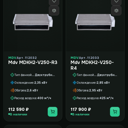
MDV
Арт. 112032
MDV
Арт. 112033
Mdv MDKH2-V250-R3
Mdv MDKH2-V250-
R4
Тип фанкойла
Двухтрубный
Тип фанкойла
Двухтрубный
Охлаждение
2,35 кВт
Охлаждение
2,85 кВт
Обогрев
2,6 кВт
Обогрев
2,95 кВт
Расход воздуха
400 м³/ч
Расход воздуха
425 м³/ч
112 590 ₽
117 900 ₽
В наличии
В наличии