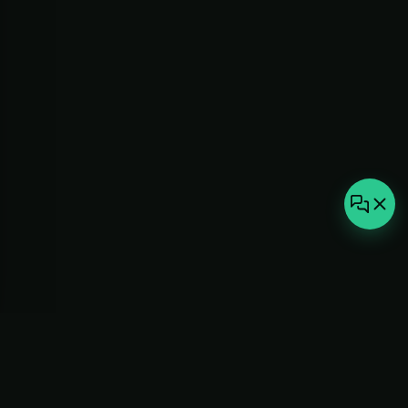
not-
hot