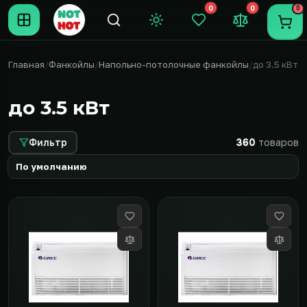
0
0
0
Темная тема
Закладки (0)
Сравнение (0
Пере
Главная
Фанкойлы
Напольно-потолочные фанкойлы
до 3.5 кВт
до 3.5 кВт
Фильтр
360
товаров