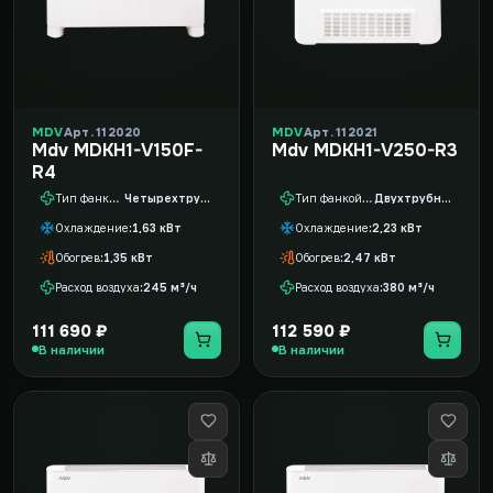
MDV
Арт. 112020
MDV
Арт. 112021
Mdv MDKH1-V150F-
Mdv MDKH1-V250-R3
R4
Тип фанкойла
Четырехтрубный
Тип фанкойла
Двухтрубный
Охлаждение
1,63 кВт
Охлаждение
2,23 кВт
Обогрев
1,35 кВт
Обогрев
2,47 кВт
Расход воздуха
245 м³/ч
Расход воздуха
380 м³/ч
111 690 ₽
112 590 ₽
В наличии
В наличии