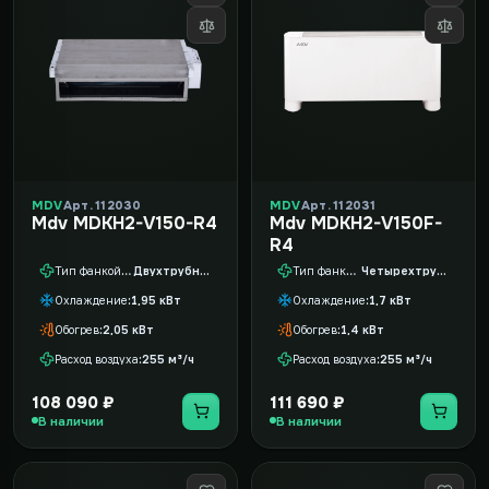
MDV
Арт. 112030
MDV
Арт. 112031
Mdv MDKH2-V150-R4
Mdv MDKH2-V150F-
R4
Тип фанкойла
Двухтрубный
Тип фанкойла
Четырехтрубный
Охлаждение
1,95 кВт
Охлаждение
1,7 кВт
Обогрев
2,05 кВт
Обогрев
1,4 кВт
Расход воздуха
255 м³/ч
Расход воздуха
255 м³/ч
108 090 ₽
111 690 ₽
В наличии
В наличии