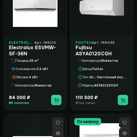
ELECTROLUX
Арт. 188210
FUJITSU
Арт. 199469
Electrolux ESVMW-
Fujitsu
SF-36N
ASYA012GCGH
Площадь
36 м²
Компрессор
Инвертор
Охлаждение
3,6 кВт
Бренд
Fujitsu
Обогрев
4 кВт
Тип оборудования
Настенный внутренний блок VRF
Компрессор
Инвертор
Модель
ASYA012GCGH
84 000 ₽
110 300 ₽
В наличии
Под заказ
По запросу