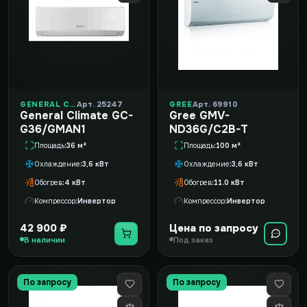
GENERAL CLIMATE
Арт. 25247
GREE
Арт. 69910
General Climate GC-
Gree GMV-
G36/GMAN1
ND36G/C2B-T
Площадь
36 м²
Площадь
100 м²
Охлаждение
3,6 кВт
Охлаждение
3,6 кВт
Обогрев
4 кВт
Обогрев
11.0 кВт
Компрессор
Инвертор
Компрессор
Инвертор
42 900 ₽
Цена по запросу
В наличии
Под заказ
По запросу
По запросу