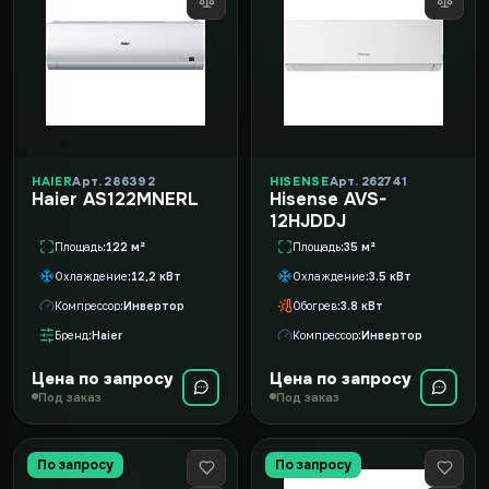
HAIER
Арт. 286392
HISENSE
Арт. 262741
Haier AS122MNERL
Hisense AVS-
12HJDDJ
Площадь
122 м²
Площадь
35 м²
Охлаждение
12,2 кВт
Охлаждение
3.5 кВт
Компрессор
Инвертор
Обогрев
3.8 кВт
Бренд
Haier
Компрессор
Инвертор
Цена по запросу
Цена по запросу
Под заказ
Под заказ
По запросу
По запросу