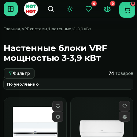
0
0
0
Темная тема
Закладки (0)
Сравнение (0
Пере
Главная
VRF системы
Настенные
3-3,9 кВт
Настенные блоки VRF
мощностью 3-3,9 кВт
Фильтр
74
товаров