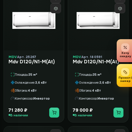
Хочу
скидку
MDV
Арт. 25267
MDV
Арт. 180591
Mdv D12G/N1-M(At)
Mdv D12G/N1-M(At)
Площадь
35 м²
Площадь
35 м²
Проект
замер
Охлаждение
3,6 кВт
Охлаждение
3,6 кВт
Обогрев
4 кВт
Обогрев
4 кВт
Компрессор
Инвертор
Компрессор
Инвертор
71 280 ₽
79 000 ₽
В наличии
В наличии