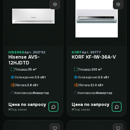
HISENSE
Арт. 262752
KORF
Арт. 69777
Hisense AVS-
KORF KF-IW-36A-V
12HJDTD
Площадь
35 м²
Площадь
100 м²
Охлаждение
3.5 кВт
Охлаждение
3,6 кВт
Обогрев
3.8 кВт
Обогрев
11.0 кВт
Компрессор
Инвертор
Компрессор
Инвертор
Цена по запросу
Цена по запросу
Под заказ
Под заказ