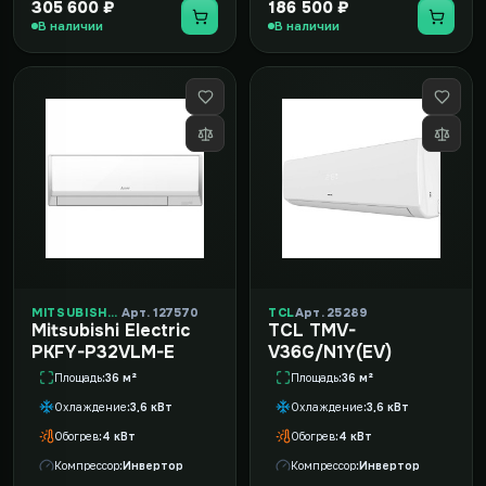
305 600 ₽
186 500 ₽
В наличии
В наличии
MITSUBISHI ELECTRIC
Арт. 127570
TCL
Арт. 25289
Mitsubishi Electric
TCL TMV-
PKFY-P32VLM-E
V36G/N1Y(EV)
Площадь
36 м²
Площадь
36 м²
Охлаждение
3,6 кВт
Охлаждение
3,6 кВт
Обогрев
4 кВт
Обогрев
4 кВт
Компрессор
Инвертор
Компрессор
Инвертор