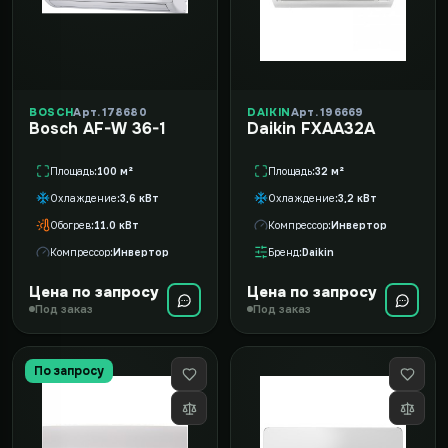
BOSCH
Арт. 178680
DAIKIN
Арт. 196669
Bosch AF-W 36-1
Daikin FXAA32A
Площадь
100 м²
Площадь
32 м²
Охлаждение
3,6 кВт
Охлаждение
3,2 кВт
Обогрев
11.0 кВт
Компрессор
Инвертор
Компрессор
Инвертор
Бренд
Daikin
Цена по запросу
Цена по запросу
Под заказ
Под заказ
По запросу