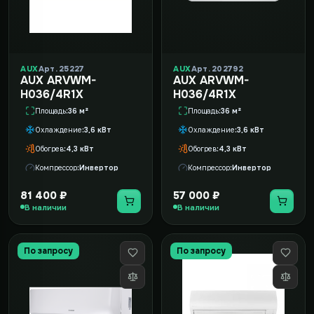
AUX
Арт. 25227
AUX
Арт. 202792
AUX ARVWM-
AUX ARVWM-
H036/4R1X
H036/4R1X
Площадь
36 м²
Площадь
36 м²
Охлаждение
3,6 кВт
Охлаждение
3,6 кВт
Обогрев
4,3 кВт
Обогрев
4,3 кВт
Компрессор
Инвертор
Компрессор
Инвертор
81 400 ₽
57 000 ₽
В наличии
В наличии
По запросу
По запросу