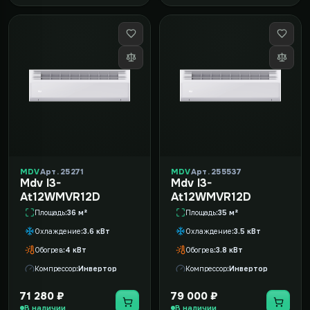
MDV
Арт. 25271
MDV
Арт. 255537
Mdv I3-
Mdv I3-
At12WMVR12D
At12WMVR12D
Площадь
36 м²
Площадь
35 м²
Охлаждение
3.6 кВт
Охлаждение
3.5 кВт
Обогрев
4 кВт
Обогрев
3.8 кВт
Компрессор
Инвертор
Компрессор
Инвертор
71 280 ₽
79 000 ₽
В наличии
В наличии