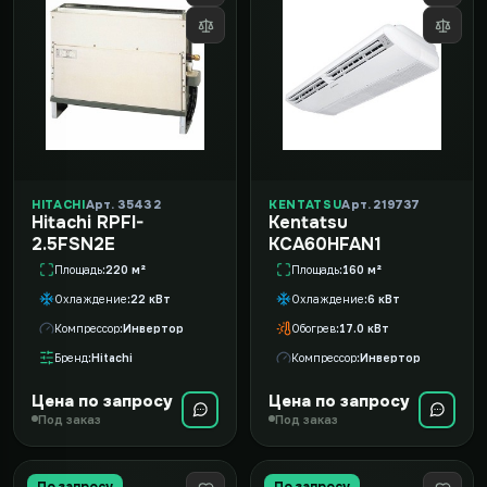
HITACHI
Арт. 35432
KENTATSU
Арт. 219737
Hitachi RPFI-
Kentatsu
2.5FSN2E
KCA60HFAN1
Площадь
220 м²
Площадь
160 м²
Охлаждение
22 кВт
Охлаждение
6 кВт
Компрессор
Инвертор
Обогрев
17.0 кВт
Бренд
Hitachi
Компрессор
Инвертор
Цена по запросу
Цена по запросу
Под заказ
Под заказ
По запросу
По запросу