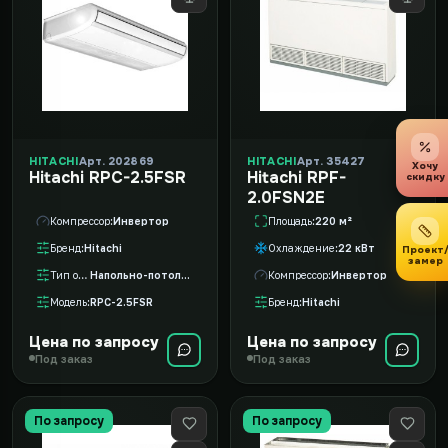
HITACHI
Арт. 202869
HITACHI
Арт. 35427
Хочу
Hitachi RPC-2.5FSR
Hitachi RPF-
скидку
2.0FSN2E
Компрессор
Инвертор
Площадь
220 м²
Бренд
Hitachi
Охлаждение
22 кВт
Проект
замер
Тип оборудования
Напольно-потолочный внутренний блок VRF
Компрессор
Инвертор
Модель
RPC-2.5FSR
Бренд
Hitachi
Цена по запросу
Цена по запросу
Под заказ
Под заказ
По запросу
По запросу