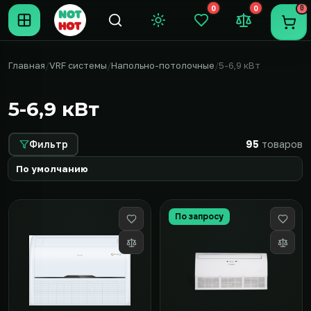
0
0
0
Темная тема
Закладки (0)
Сравнение (0
Пере
Главная
VRF системы
Напольно-потолочные
5-6,9 кВт
5-6,9 кВт
Фильтр
95
товаров
По запросу