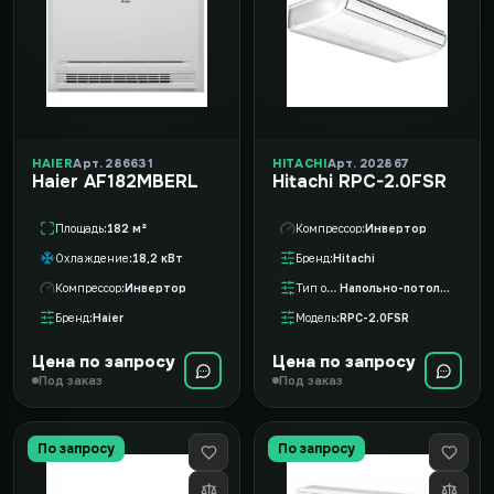
HAIER
Арт. 286631
HITACHI
Арт. 202867
Haier AF182MBERL
Hitachi RPC-2.0FSR
Площадь
182 м²
Компрессор
Инвертор
Охлаждение
18,2 кВт
Бренд
Hitachi
Компрессор
Инвертор
Тип оборудования
Напольно-потолочный внутренний блок VRF
Бренд
Haier
Модель
RPC-2.0FSR
Цена по запросу
Цена по запросу
Под заказ
Под заказ
По запросу
По запросу