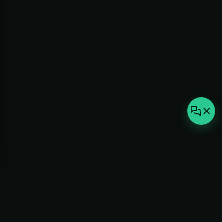
not-
hot