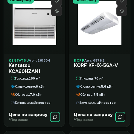
KENTATSU
Арт. 261504
KORF
Арт. 69782
Kentatsu
KORF KF-IX-56A-V
KCA60HZAN1
Площадь
160 м²
Площадь
70 м²
Охлаждение
6 кВт
Охлаждение
5,6 кВт
Обогрев
17.0 кВт
Обогрев
7.5 кВт
Компрессор
Инвертор
Компрессор
Инвертор
Цена по запросу
Цена по запросу
Под заказ
Под заказ