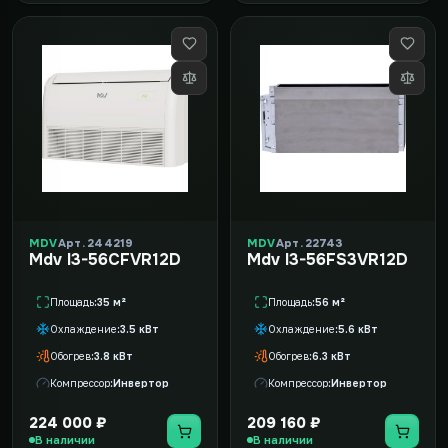
MDV
Арт. 244219
MDV
Арт. 22743
Mdv I3-56CFVR12D
Mdv I3-56FS3VR12D
Площадь
35 м²
Площадь
56 м²
Охлаждение
3.5 кВт
Охлаждение
5.6 кВт
Обогрев
3.8 кВт
Обогрев
6.3 кВт
Компрессор
Инвертор
Компрессор
Инвертор
224 000 ₽
209 160 ₽
В наличии
В наличии