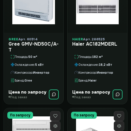
GREE
Арт. 60514
HAIER
Арт. 286525
Gree GMV-ND50C/A-
Haier AC182MDERL
T
Площадь
50 м²
Площадь
182 м²
Охлаждение
5 кВт
Охлаждение
18,2 кВт
Компрессор
Инвертор
Компрессор
Инвертор
Бренд
Gree
Бренд
Haier
Цена по запросу
Цена по запросу
Под заказ
Под заказ
По запросу
По запросу