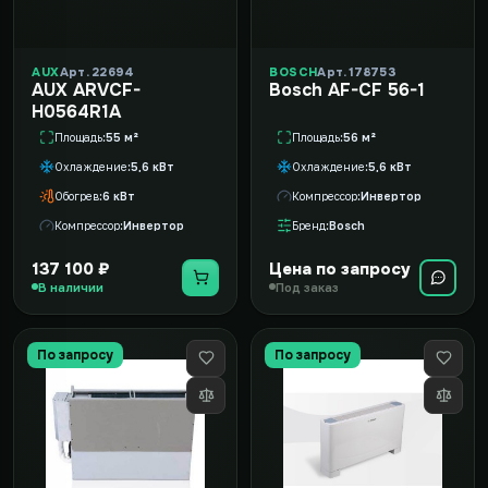
AUX
Арт. 22694
BOSCH
Арт. 178753
AUX ARVCF-
Bosch AF-CF 56-1
H0564R1A
Площадь
55 м²
Площадь
56 м²
Охлаждение
5,6 кВт
Охлаждение
5,6 кВт
Обогрев
6 кВт
Компрессор
Инвертор
Компрессор
Инвертор
Бренд
Bosch
137 100 ₽
Цена по запросу
В наличии
Под заказ
По запросу
По запросу