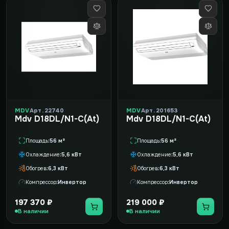
MDV
Арт. 22740
MDV
Арт. 201653
Mdv D18DL/N1-C(At)
Mdv D18DL/N1-C(At)
Площадь
56 м²
Площадь
56 м²
Охлаждение
5,6 кВт
Охлаждение
5,6 кВт
Обогрев
6,3 кВт
Обогрев
6,3 кВт
Компрессор
Инвертор
Компрессор
Инвертор
197 370 ₽
219 000 ₽
В наличии
В наличии