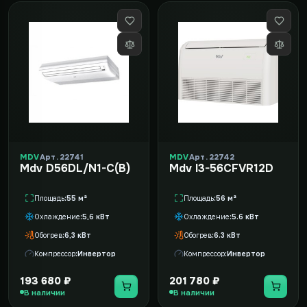
MDV
Арт. 22741
MDV
Арт. 22742
Mdv D56DL/N1-C(B)
Mdv I3-56CFVR12D
Площадь
55 м²
Площадь
56 м²
Охлаждение
5,6 кВт
Охлаждение
5.6 кВт
Обогрев
6,3 кВт
Обогрев
6.3 кВт
Компрессор
Инвертор
Компрессор
Инвертор
193 680 ₽
201 780 ₽
В наличии
В наличии