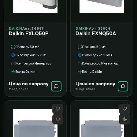
DAIKIN
Арт. 34987
DAIKIN
Арт. 35004
Daikin FXLQ50P
Daikin FXNQ50A
Площадь
50 м²
Площадь
50 м²
Охлаждение
5 кВт
Охлаждение
5 кВт
Компрессор
Инвертор
Компрессор
Инвертор
Бренд
Daikin
Бренд
Daikin
Цена по запросу
Цена по запросу
Под заказ
Под заказ