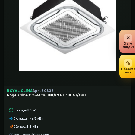
Хочу
скидку
Проект
замер
ROYAL CLIMA
Арт. 80338
Royal Clima CO-4C 18HNI/CO-E 18HNI/OUT
Площадь
50 м²
Охлаждение
5 кВт
Обогрев
5.6 кВт
Компрессор
Инвертор