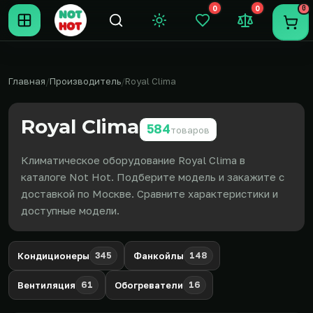
0
0
0
Темная тема
Закладки (0)
Сравнение (0
Пере
Главная
Производитель
Royal Clima
Royal Clima
584
товаров
Климатическое оборудование Royal Clima в
каталоге Not Hot. Подберите модель и закажите с
доставкой по Москве. Сравните характеристики и
доступные модели.
РАЗДЕЛЫ
Кондиционеры
345
Фанкойлы
148
Где представлен бренд
Вентиляция
61
Обогреватели
16