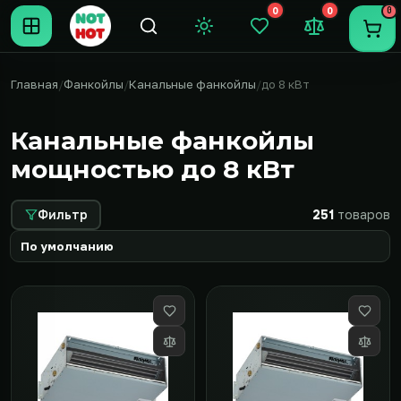
0
0
0
Темная тема
Закладки (0)
Сравнение (0
Пере
Главная
Фанкойлы
Канальные фанкойлы
до 8 кВт
Канальные фанкойлы
мощностью до 8 кВт
Фильтр
251
товаров