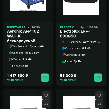
BREEZART
Арт. 110219
ELECTROLUX
Арт. 110898
Aeronik AFP 102
Electrolux EFF-
WAH-K
600G50
бескорпусной
Тип фанкойла
Двухтрубный
Тип фанкойла
Двухтрубный
Охлаждение
6,1 кВт
Охлаждение
5,5 кВт
Обогрев
9,2 кВт
Обогрев
8,9 кВт
Напор
Да Па
Напор
Да Па
1 417 500 ₽
58 300 ₽
В наличии
В наличии