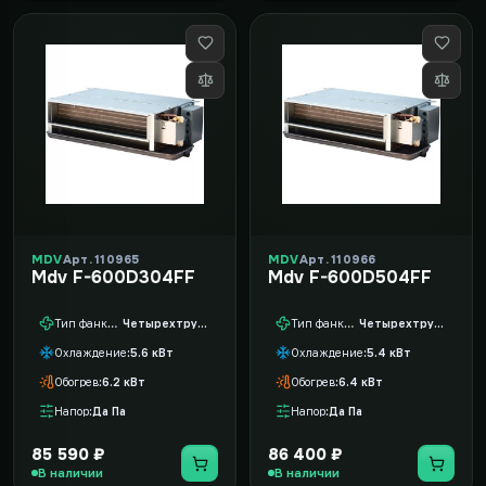
MDV
Арт. 110965
MDV
Арт. 110966
Mdv F-600D304FF
Mdv F-600D504FF
Тип фанкойла
Четырехтрубный
Тип фанкойла
Четырехтрубный
Охлаждение
5.6 кВт
Охлаждение
5.4 кВт
Обогрев
6.2 кВт
Обогрев
6.4 кВт
Напор
Да Па
Напор
Да Па
85 590 ₽
86 400 ₽
В наличии
В наличии