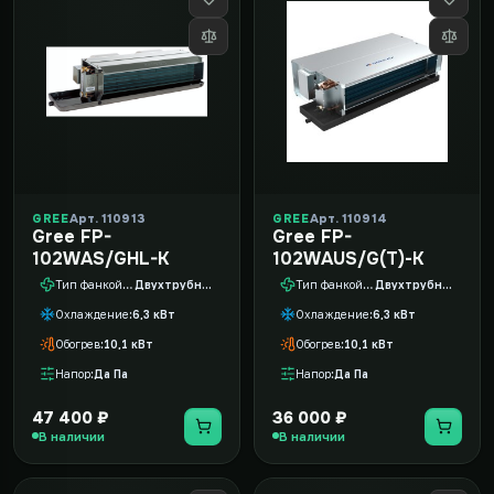
GREE
Арт. 110913
GREE
Арт. 110914
Gree FP-
Gree FP-
102WAS/GHL-K
102WAUS/G(T)-K
Тип фанкойла
Двухтрубный
Тип фанкойла
Двухтрубный
Охлаждение
6,3 кВт
Охлаждение
6,3 кВт
Обогрев
10,1 кВт
Обогрев
10,1 кВт
Напор
Да Па
Напор
Да Па
47 400 ₽
36 000 ₽
В наличии
В наличии