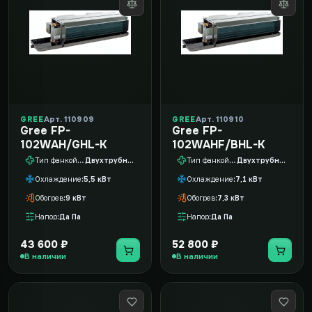
GREE
Арт. 110909
GREE
Арт. 110910
Gree FP-
Gree FP-
102WAH/GHL-K
102WAHF/BHL-K
Тип фанкойла
Двухтрубный
Тип фанкойла
Двухтрубный
Охлаждение
5,5 кВт
Охлаждение
7,1 кВт
Обогрев
9 кВт
Обогрев
7,3 кВт
Напор
Да Па
Напор
Да Па
43 600 ₽
52 800 ₽
В наличии
В наличии