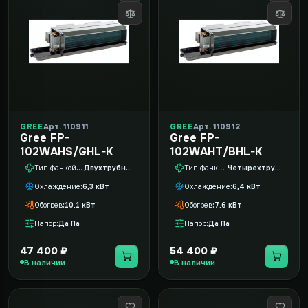
GREE
Арт. 110911
GREE
Арт. 110912
Gree FP-
Gree FP-
102WAHS/GHL-K
102WAHT/BHL-K
Тип фанкойла
Двухтрубный
Тип фанкойла
Четырехтрубный
Охлаждение
6,3 кВт
Охлаждение
6,4 кВт
Обогрев
10,1 кВт
Обогрев
7,6 кВт
Напор
Да Па
Напор
Да Па
47 400 ₽
54 400 ₽
В наличии
В наличии