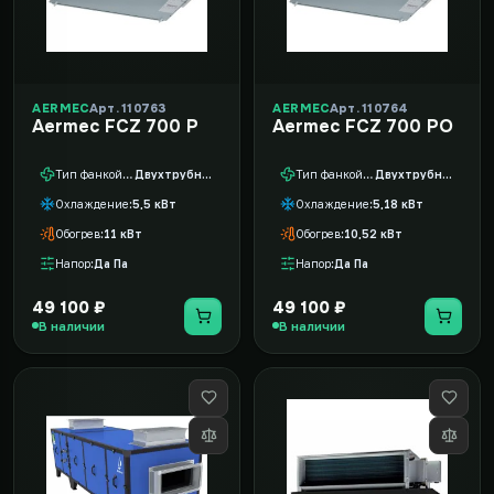
AERMEC
Арт. 110763
AERMEC
Арт. 110764
Aermec FCZ 700 P
Aermec FCZ 700 PO
Тип фанкойла
Двухтрубный
Тип фанкойла
Двухтрубный
Охлаждение
5,5 кВт
Охлаждение
5,18 кВт
Обогрев
11 кВт
Обогрев
10,52 кВт
Напор
Да Па
Напор
Да Па
49 100 ₽
49 100 ₽
В наличии
В наличии