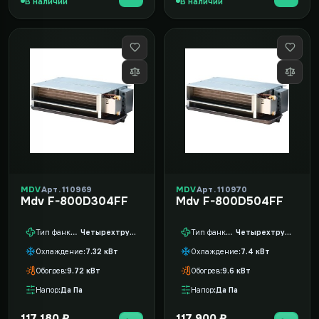
В наличии
В наличии
MDV
Арт. 110969
MDV
Арт. 110970
Mdv F-800D304FF
Mdv F-800D504FF
Тип фанкойла
Четырехтрубный
Тип фанкойла
Четырехтрубный
Охлаждение
7.32 кВт
Охлаждение
7.4 кВт
Обогрев
9.72 кВт
Обогрев
9.6 кВт
Напор
Да Па
Напор
Да Па
117 180 ₽
117 900 ₽