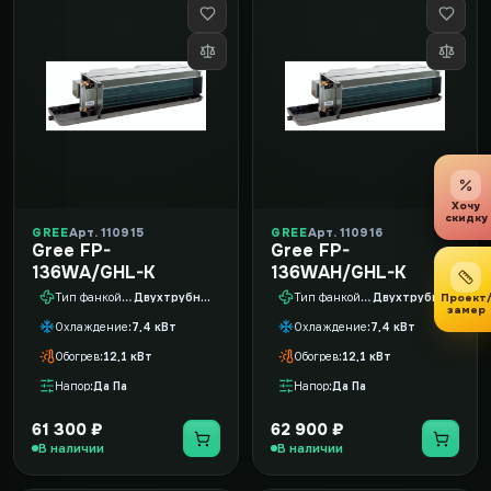
Хочу
скидку
GREE
Арт. 110915
GREE
Арт. 110916
Gree FP-
Gree FP-
136WA/GHL-K
136WAH/GHL-K
Проект
Тип фанкойла
Двухтрубный
Тип фанкойла
Двухтрубный
замер
Охлаждение
7,4 кВт
Охлаждение
7,4 кВт
Обогрев
12,1 кВт
Обогрев
12,1 кВт
Напор
Да Па
Напор
Да Па
61 300 ₽
62 900 ₽
В наличии
В наличии