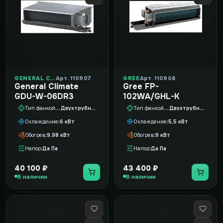
GENERAL CLIMATE
Арт. 110907
GREE
Арт. 110908
General Climate
Gree FP-
GDU-W-06DR3
102WA/GHL-K
Тип фанкойла
Двухтрубный
Тип фанкойла
Двухтрубный
Охлаждение
6 кВт
Охлаждение
5,5 кВт
Обогрев
9.98 кВт
Обогрев
9 кВт
Напор
Да Па
Напор
Да Па
40 100 ₽
43 400 ₽
В наличии
В наличии