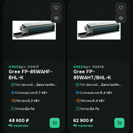
GREE
Арт. 110917
GREE
Арт. 110918
Gree FP-85WAHF-
Gree FP-
BHL-K
85WAHT/BHL-K
Тип фанкойла
Двухтрубный
Тип фанкойла
Двухтрубный
Охлаждение
5,7 кВт
Охлаждение
5,4 кВт
Обогрев
6,2 кВт
Обогрев
6,4 кВт
Напор
Да Па
Напор
Да Па
48 600 ₽
62 900 ₽
В наличии
В наличии