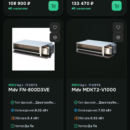
108 900 ₽
133 470 ₽
В наличии
В наличии
MDV
Арт. 110973
MDV
Арт. 110974
Mdv FN-800D3VE
Mdv MDKT2-V1000
Тип фанкойла
Двухтрубный
Тип фанкойла
Двухтрубный
Охлаждение
8,02 кВт
Охлаждение
7,92 кВт
Обогрев
9,4 кВт
Обогрев
9,92 кВт
Напор
Да Па
Напор
Да Па