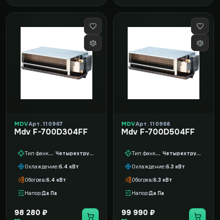
MDV
Арт. 110967
MDV
Арт. 110968
Mdv F-700D304FF
Mdv F-700D504FF
Тип фанкойла
Четырехтрубный
Тип фанкойла
Четырехтрубный
Охлаждение
6.4 кВт
Охлаждение
6.3 кВт
Обогрев
6.4 кВт
Обогрев
6.3 кВт
Напор
Да Па
Напор
Да Па
98 280 ₽
99 990 ₽