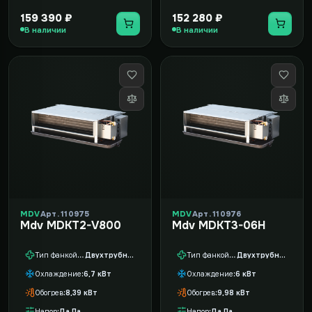
159 390 ₽
152 280 ₽
В наличии
В наличии
MDV
Арт. 110975
MDV
Арт. 110976
Mdv MDKT2-V800
Mdv MDKT3-06H
Тип фанкойла
Двухтрубный
Тип фанкойла
Двухтрубный
Охлаждение
6,7 кВт
Охлаждение
6 кВт
Обогрев
8,39 кВт
Обогрев
9,98 кВт
Напор
Да Па
Напор
Да Па