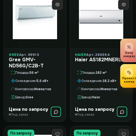
Хочу
GREE
Арт. 69913
HAIER
Арт. 286394
скидку
Gree GMV-
Haier AS182MNERL
ND56G/C2B-T
Площадь
56 м²
Площадь
182 м²
Проект
Охлаждение
5,6 кВт
Охлаждение
18,2 кВт
замер
Компрессор
Инвертор
Компрессор
Инвертор
Бренд
Gree
Бренд
Haier
Цена по запросу
Цена по запросу
Под заказ
Под заказ
По запросу
По запросу