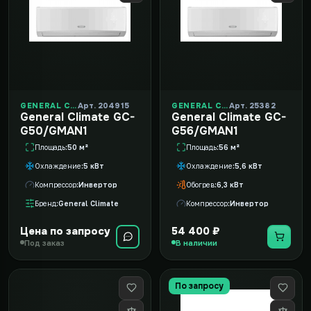
GENERAL CLIMATE
Арт. 204915
GENERAL CLIMATE
Арт. 25382
General Climate GC-
General Climate GC-
G50/GMAN1
G56/GMAN1
Площадь
50 м²
Площадь
56 м²
Охлаждение
5 кВт
Охлаждение
5,6 кВт
Компрессор
Инвертор
Обогрев
6,3 кВт
Бренд
General Climate
Компрессор
Инвертор
Цена по запросу
54 400 ₽
Под заказ
В наличии
По запросу