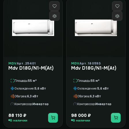
MDV
Арт. 25401
MDV
Арт. 180593
Mdv D18G/N1-M(At)
Mdv D18G/N1-M(At)
Площадь
55 м²
Площадь
55 м²
Охлаждение
5,6 кВт
Охлаждение
5,6 кВт
Обогрев
6,3 кВт
Обогрев
6,3 кВт
Компрессор
Инвертор
Компрессор
Инвертор
88 110 ₽
98 000 ₽
В наличии
В наличии