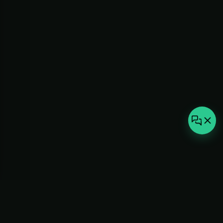
not-
hot