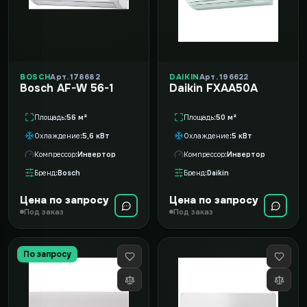
BOSCH
Арт. 178682
DAIKIN
Арт. 196622
Bosch AF-W 56-1
Daikin FXAA50A
Площадь
56 м²
Площадь
50 м²
Охлаждение
5,6 кВт
Охлаждение
5 кВт
Компрессор
Инвертор
Компрессор
Инвертор
Бренд
Bosch
Бренд
Daikin
Цена по запросу
Цена по запросу
Под заказ
Под заказ
По запросу