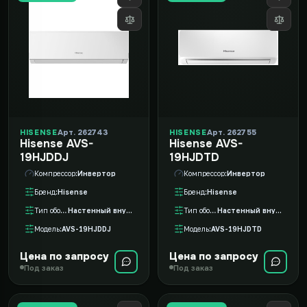
HISENSE
Арт. 262743
HISENSE
Арт. 262755
Hisense AVS-
Hisense AVS-
19HJDDJ
19HJDTD
Компрессор
Инвертор
Компрессор
Инвертор
Бренд
Hisense
Бренд
Hisense
Тип оборудования
Настенный внутренний блок VRF
Тип оборудования
Настенный внутренний блок VRF
Модель
AVS-19HJDDJ
Модель
AVS-19HJDTD
Цена по запросу
Цена по запросу
Под заказ
Под заказ