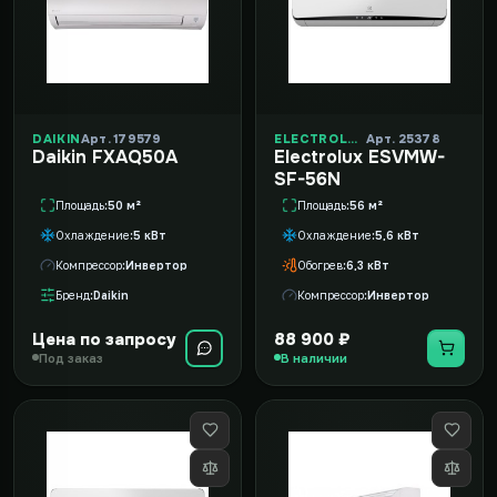
DAIKIN
Арт. 179579
ELECTROLUX
Арт. 25378
Daikin FXAQ50A
Electrolux ESVMW-
SF-56N
Площадь
50 м²
Площадь
56 м²
Охлаждение
5 кВт
Охлаждение
5,6 кВт
Компрессор
Инвертор
Обогрев
6,3 кВт
Бренд
Daikin
Компрессор
Инвертор
Цена по запросу
88 900 ₽
Под заказ
В наличии