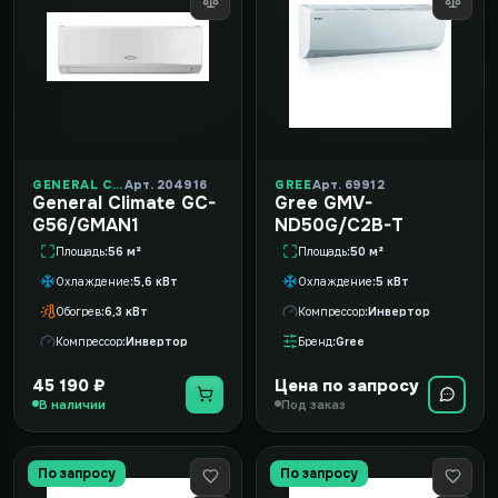
GENERAL CLIMATE
Арт. 204916
GREE
Арт. 69912
General Climate GC-
Gree GMV-
G56/GMAN1
ND50G/C2B-T
Площадь
56 м²
Площадь
50 м²
Охлаждение
5,6 кВт
Охлаждение
5 кВт
Обогрев
6,3 кВт
Компрессор
Инвертор
Компрессор
Инвертор
Бренд
Gree
45 190 ₽
Цена по запросу
В наличии
Под заказ
По запросу
По запросу