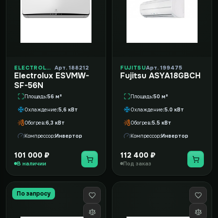
ELECTROLUX
Арт. 188212
FUJITSU
Арт. 199475
Electrolux ESVMW-
Fujitsu ASYA18GВCH
SF-56N
Площадь
56 м²
Площадь
50 м²
Охлаждение
5,6 кВт
Охлаждение
5.0 кВт
Обогрев
6,3 кВт
Обогрев
5.5 кВт
Компрессор
Инвертор
Компрессор
Инвертор
101 000 ₽
112 400 ₽
В наличии
Под заказ
По запросу