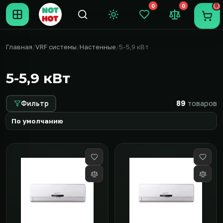
0
0
0
Темная тема
Закладки (0)
Сравнение (0
Пере
Главная
VRF системы
Настенные
5-5,9 кВт
5-5,9 кВт
Фильтр
89
товаров