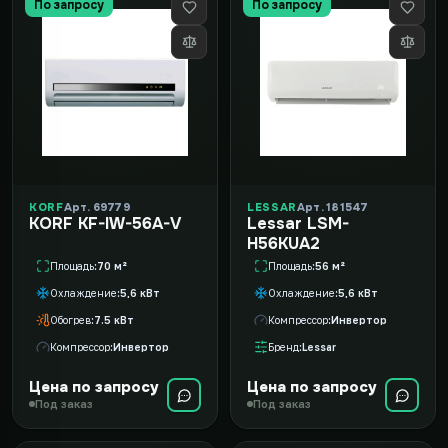
По запросу
По запросу
KORF
Арт. 69779
LESSAR
Арт. 181547
KORF KF-IW-56A-V
Lessar LSM-
H56KUA2
Площадь
70 м²
Площадь
56 м²
Охлаждение
5,6 кВт
Охлаждение
5,6 кВт
Обогрев
7.5 кВт
Компрессор
Инвертор
Компрессор
Инвертор
Бренд
Lessar
Цена по запросу
Цена по запросу
Под заказ
Под заказ