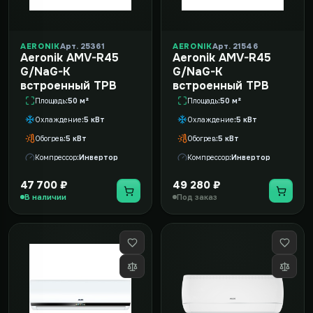
AERONIK
Арт. 25361
AERONIK
Арт. 21546
Aeronik AMV-R45
Aeronik AMV-R45
G/NaG-K
G/NaG-K
встроенный ТРВ
встроенный ТРВ
Площадь
50 м²
Площадь
50 м²
Охлаждение
5 кВт
Охлаждение
5 кВт
Обогрев
5 кВт
Обогрев
5 кВт
Компрессор
Инвертор
Компрессор
Инвертор
47 700 ₽
49 280 ₽
В наличии
Под заказ