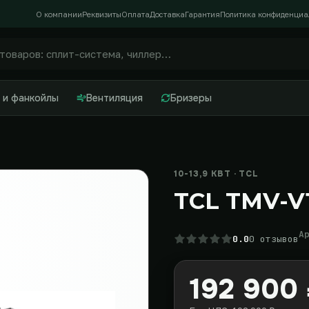
О компании
Реквизиты
Оплата
Доставка
Гарантия
Политика конфиденциа
 и фанкойлы
Вентиляция
Бризеры
10-13,9 КВТ · TCL
TCL TMV-V1
А
0.0
0 отзывов
192 900