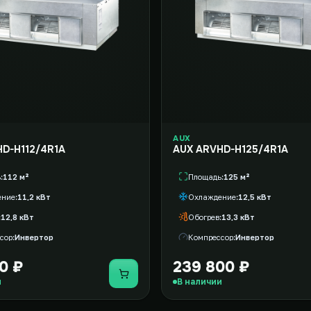
AUX
D-H112/4R1A
AUX ARVHD-H125/4R1A
ь
112 м²
Площадь
125 м²
ение
11,2 кВт
Охлаждение
12,5 кВт
12,8 кВт
Обогрев
13,3 кВт
сор
Инвертор
Компрессор
Инвертор
0 ₽
239 800 ₽
Купить
и
В наличии