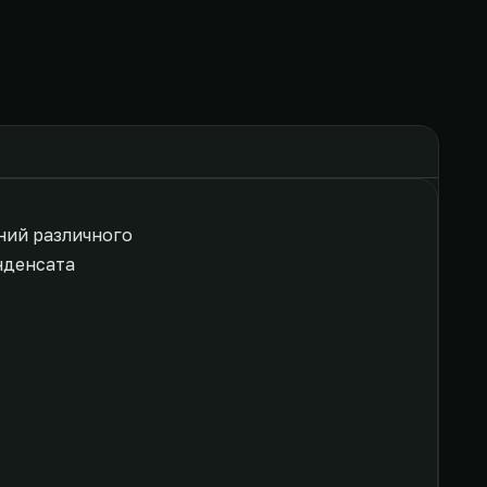
ний различного
нденсата