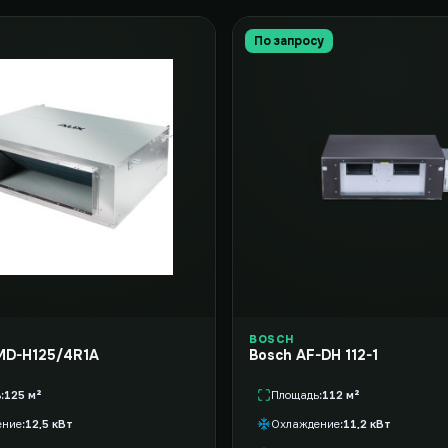
По запросу
BOSCH
MD-H125/4R1A
Bosch AF-DH 112-1
ь
125 м²
Площадь
112 м²
ение
12,5 кВт
Охлаждение
11,2 кВт