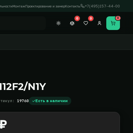
+7(495)157-44-00
льности
Монтаж
Проектирование и замер
Контакты
0
0
0
Темная тема
Сравнение (0)
Закладки (0)
Личный кабинет
Перейти в
12F2/N1Y
ртикул:
19760
Есть в наличии
 ₽