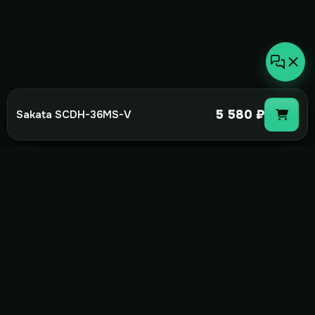
5 580 ₽
Sakata SCDH-36MS-V
not-
hot
Климатическое оборудование для
дома, офиса и бизнеса. Поставка,
монтаж и сервис под ключ.
+7(495)157-44-00
info@not-hot.online