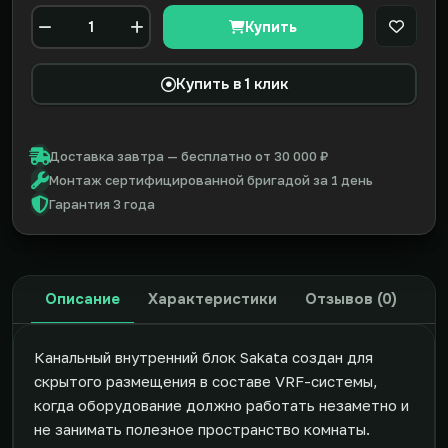
Купить
В закл
Количество
Купить в 1 клик
Доставка завтра — бесплатно от 30 000 ₽
Монтаж сертифицированной бригадой за 1 день
Гарантия 3 года
Описание
Характеристики
Отзывов (0)
Канальный внутренний блок Sakata создан для
скрытого размещения в составе VRF-системы,
когда оборудование должно работать незаметно и
не занимать полезное пространство комнаты.