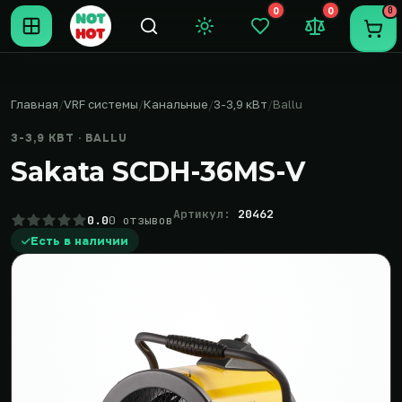
0
0
0
Темная тема
Закладки (0)
Сравнение (0
Пере
Главная
VRF системы
Канальные
3-3,9 кВт
Ballu
3-3,9 КВТ · BALLU
Sakata SCDH-36MS-V
Артикул:
20462
0.0
0 отзывов
Есть в наличии