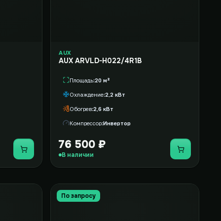
AUX
AUX ARVLD-H022/4R1B
Площадь
20 м²
Охлаждение
2,2 кВт
Обогрев
2,6 кВт
Компрессор
Инвертор
76 500 ₽
Купить
Купить
В наличии
По запросу