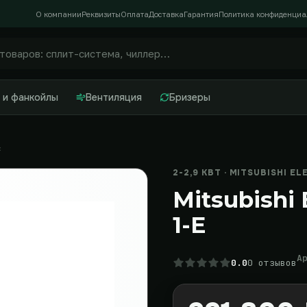
О компании
Реквизиты
Оплата
Доставка
Гарантия
Политика конфиденциа
 и фанкойлы
Вентиляция
Бризеры
c
2-2,9 КВТ · MITSUBISHI EL
Mitsubishi
1-E
А
0.0
0 отзывов