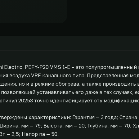
bishi Electric. PEFY-P20 VMS 1-E – это полупромышленны
ия воздуха VRF канального типа. Представленная мо
дения, но и в режиме обогрева, а также производить
позволяющей устанавливать его даже в тех случаях, е
ртикул 20253 точно идентифицирует эту модификацию
одтверждены характеристики: Гарантия — 3 года; Стран
; Ширина, мм — 79; Высота, мм — 20; Глубина, мм — 70; 
т — 2,5; Напор па — 50.