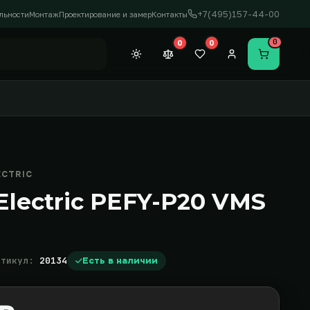
+7(495)157-44-00
льности
Монтаж
Проектирование и замер
Контакты
0
0
0
Темная тема
Сравнение (0)
Закладки (0)
Личный кабинет
Перейти в
ECTRIC
 Electric PEFY-P20 VMS
ртикул:
20134
Есть в наличии