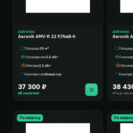
AERONIK
AERONIK
Aeronik AMV-R 22 P/NaB-K
Площадь
25 м²
Площад
Охлаждение
2,5 кВт
Охлажд
Обогрев
2,2 кВт
Обогрев
Компрессор
Инвертор
Компрес
37 300 ₽
38 43
Купить
В наличии
Под заказ
По запросу
По запрос