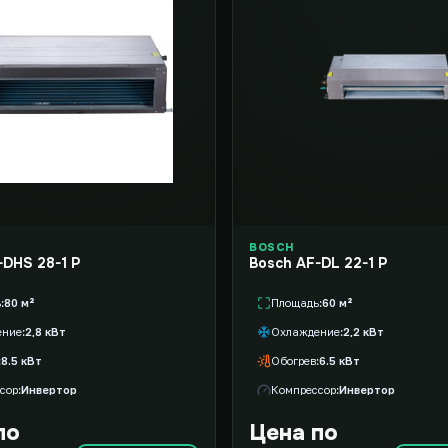
BOSCH
-DHS 28-1 P
Bosch AF-DL 22-1 P
ь
80 м²
Площадь
60 м²
ение
2,8 кВт
Охлаждение
2,2 кВт
8.5 кВт
Обогрев
6.5 кВт
сор
Инвертор
Компрессор
Инвертор
по
Цена по