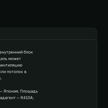
й внутренний блок
дель может
 вентиляцию
сли потолок в
.
а — Япония; Площадь
Хладагент — R410A;