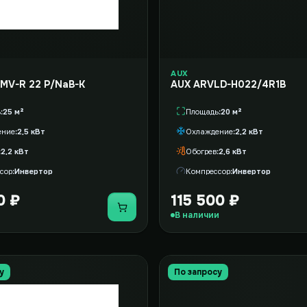
AUX
Aeronik AMV-R 22 P/NaB-K
AUX ARVLD-H022/4R1B
ь
25 м²
Площадь
20 м²
ение
2,5 кВт
Охлаждение
2,2 кВт
2,2 кВт
Обогрев
2,6 кВт
сор
Инвертор
Компрессор
Инвертор
0 ₽
115 500 ₽
Купить
В наличии
у
По запросу