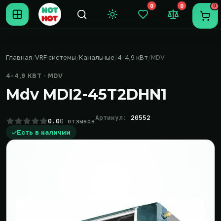
0
0
0
Темная тема
Закладки (0)
Сравнение (0
Пере
Главная
VRF системы
Канальные
4-4,9 кВт
MDV
4-4,9 КВТ · MDV
Mdv MDI2-45T2DHN1
Артикул:
20552
0.0
0 отзывов
Есть в наличии