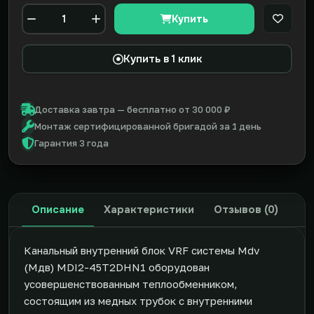
Купить
В закл
Количество
Купить в 1 клик
Доставка завтра — бесплатно от 30 000 ₽
Монтаж сертифицированной бригадой за 1 день
Гарантия 3 года
Описание
Характеристики
Отзывов (0)
Канальный внутренний блок VRF системы Mdv
(Мдв) MDI2-45T2DHN1 оборудован
усовершенствованным теплообменником,
состоящим из медных трубок с внутренними