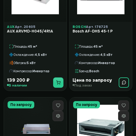
AUX
Арт. 20605
BOSCH
Арт. 178725
AUX ARVMD-H045/4R1A
Bosch AF-DHS 45-1 P
Площадь
45 м²
Площадь
45 м²
Охлаждение
4,5 кВт
Охлаждение
4,5 кВт
Обогрев
5 кВт
Компрессор
Инвертор
Компрессор
Инвертор
Бренд
Bosch
139 200 ₽
Цена по запросу
В наличии
Под заказ
По запросу
По запросу