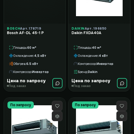
BOSCH
Арт. 178719
DAIKIN
Арт. 196850
Bosch AF-DL 45-1 P
Daikin FXDA40A
Площадь
60 м²
Площадь
40 м²
Охлаждение
4,5 кВт
Охлаждение
4 кВт
Обогрев
6.5 кВт
Компрессор
Инвертор
Компрессор
Инвертор
Бренд
Daikin
Цена по запросу
Цена по запросу
Под заказ
Под заказ
По запросу
По запросу