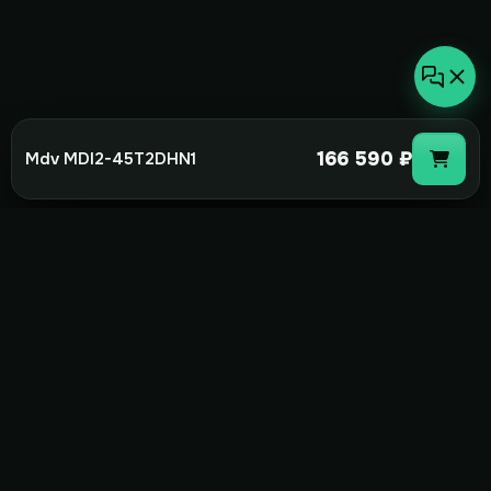
166 590 ₽
Mdv MDI2-45T2DHN1
not-
hot
Климатическое оборудование для
дома, офиса и бизнеса. Поставка,
монтаж и сервис под ключ.
+7(495)157-44-00
info@not-hot.online