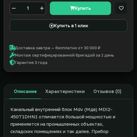
Купить
В закл
Количество
Купить в 1 клик
Доставка завтра — бесплатно от 30 000 ₽
Монтаж сертифицированной бригадой за 1 день
Гарантия 3 года
Описание
Характеристики
Отзывов (0)
Канальный внутренний блок Mdv (Мдв) MDI2-
450T1DHN1 отличается большой мощностью и
применяется на промышленных объектах,
складских помещениях и так далее. Прибор