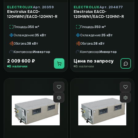
ELECTROLUX
Арт. 20359
ELECTROLUX
Арт. 204877
Electrolux EACD-
Electrolux EACD-
120HWN1/EACD-120HN1-R
120HWN1/EACD-120HN1-R
Площадь
350 м²
Площадь
350 м²
Охлаждение
35 кВт
Охлаждение
35 кВт
Обогрев
38 кВт
Обогрев
38 кВт
Компрессор
Инвертор
Компрессор
Инвертор
2 009 600 ₽
Цена по запросу
В наличии
В наличии