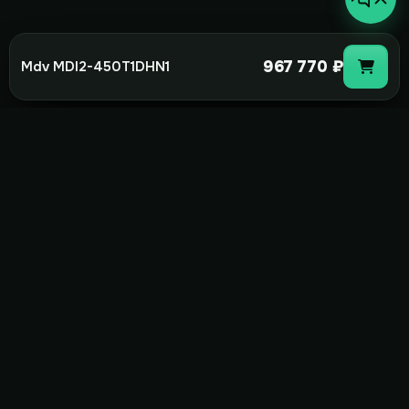
967 770 ₽
Mdv MDI2-450T1DHN1
not-
hot
Климатическое оборудование для
дома, офиса и бизнеса. Поставка,
монтаж и сервис под ключ.
+7(495)157-44-00
info@not-hot.online
Пн-Сб 08:00-18:00
Заказать звонок