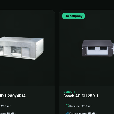
По запросу
BOSCH
HD-H280/4R1A
Bosch AF-DH 250-1
ь
280 м²
Площадь
250 м²
ение
28 кВт
Охлаждение
25 кВт