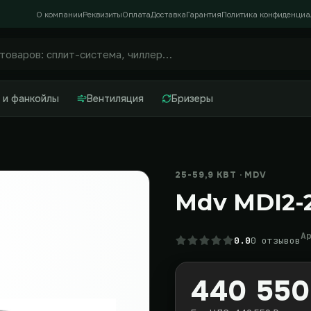
О компании
Реквизиты
Оплата
Доставка
Гарантия
Политика конфиденциа
 и фанкойлы
Вентиляция
Бризеры
25-59,9 КВТ · MDV
Mdv MDI2-
А
0.0
0 отзывов
440 550