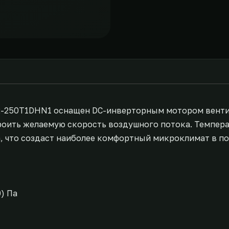
2-250T1DHN1 оснащен DC-инверторным мотором венти
роить желаемую скорость воздушного потока. Темпер
а, что создаст наиболее комфортный микроклимат в п
) Па