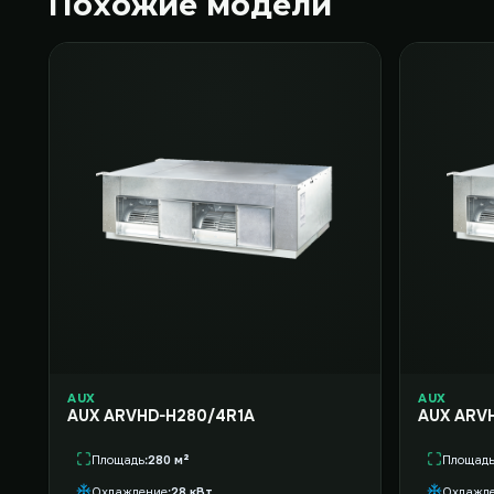
Похожие модели
AUX
AUX
AUX ARVHD-H280/4R1A
AUX ARV
Площадь
280 м²
Площад
Охлаждение
28 кВт
Охлажд