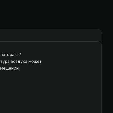
лятора с 7
атура воздуха может
омещении.