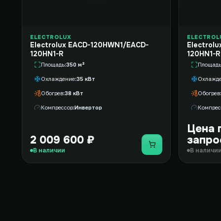
ELECTROLUX
ELECTROL
Electrolux EACD-120HWN1/EACD-
Electrol
120HN1-R
120HN1-R
Площадь
350 м²
Площад
Охлаждение
35 кВт
Охлажд
Обогрев
38 кВт
Обогрев
Компрессор
Инвертор
Компрес
Цена 
2 009 600 ₽
запро
Купить
В наличии
В наличи