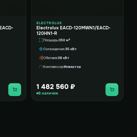
ELECTROLUX
/EACD-
Electrolux EACD-120MWN1/EACD-
120HN1-R
Площадь
350 м²
Охлаждение
35 кВт
Обогрев
38 кВт
Компрессор
Инвертор
1 482 560 ₽
Купить
Купить
В наличии