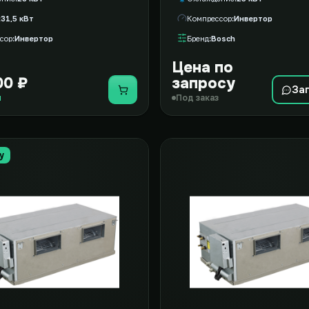
31,5 кВт
Компрессор
Инвертор
сор
Инвертор
Бренд
Bosch
Цена по
00 ₽
запросу
За
Купить
и
Под заказ
у