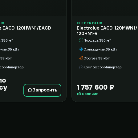
UX
ELECTROLUX
ux EACD-120HWN1/EACD-
Electrolux EACD-120MWN1
120HN1-R
ь
350 м²
Площадь
350 м²
ение
35 кВт
Охлаждение
35 кВт
38 кВт
Обогрев
38 кВт
сор
Инвертор
Компрессор
Инвертор
по
су
1 757 600 ₽
Запросить
и
В наличии