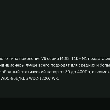
ого типа поколения V6 серии MDI2-T1DHN1 представл
ондиционеры лучше всего подходят для средних и бол
вободный статический напор от 30 до 400Па, с возмо
я WDC-86E/KDи WDC-120G/ WK.