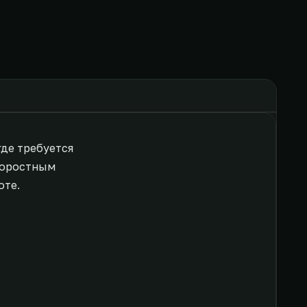
де требуется
коростным
оте.