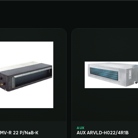
AUX
Aeronik AMV-R 22 P/NaB-K
AUX ARVLD-H022/4R1B