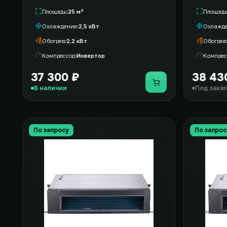
Площадь
25 м²
Площад
Охлаждение
2,5 кВт
Охлажд
Обогрев
2,2 кВт
Обогрев
Компрессор
Инвертор
Компрес
37 300 ₽
38 43
Купить
В наличии
Под заказ
По запросу
По запрос