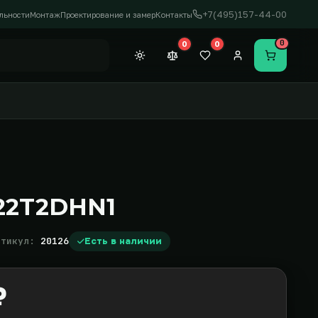
+7(495)157-44-00
льности
Монтаж
Проектирование и замер
Контакты
0
0
0
Темная тема
Сравнение (0)
Закладки (0)
Личный кабинет
Перейти в
22T2DHN1
ртикул:
20126
Есть в наличии
₽