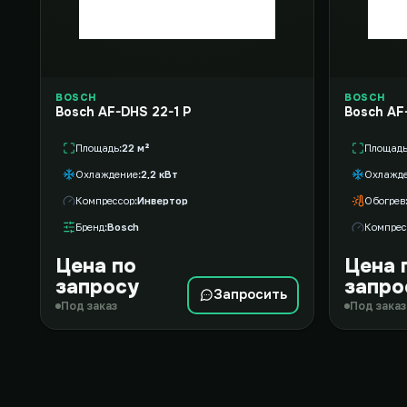
BOSCH
BOSCH
Bosch AF-DHS 22-1 P
Bosch AF
Площадь
22 м²
Площад
Охлаждение
2,2 кВт
Охлажд
Компрессор
Инвертор
Обогрев
Бренд
Bosch
Компрес
Цена по
Цена 
запросу
запро
Запросить
Под заказ
Под заказ