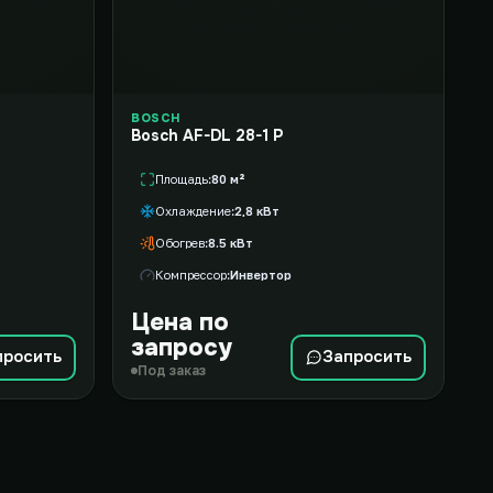
BOSCH
Bosch AF-DL 28-1 P
Площадь
80 м²
Охлаждение
2,8 кВт
Обогрев
8.5 кВт
Компрессор
Инвертор
Цена по
запросу
просить
Запросить
Под заказ