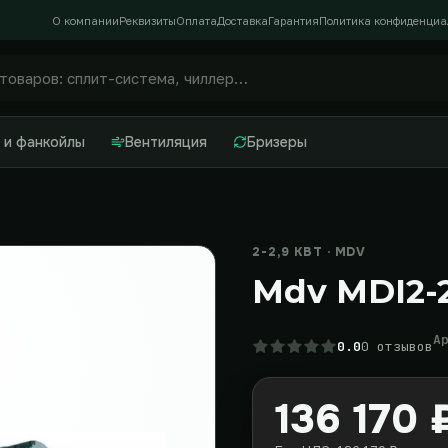
О компании
Реквизиты
Оплата
Доставка
Гарантия
Политика конфиденциа
 и фанкойлы
Вентиляция
Бризеры
2-2,9 КВТ · MDV
Mdv MDI2-
А
0.0
0 отзывов
136 170 