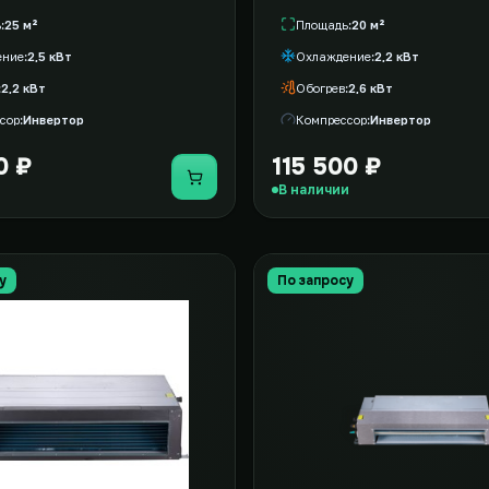
ь
25 м²
Площадь
20 м²
ение
2,5 кВт
Охлаждение
2,2 кВт
2,2 кВт
Обогрев
2,6 кВт
сор
Инвертор
Компрессор
Инвертор
0 ₽
115 500 ₽
Купить
В наличии
у
По запросу