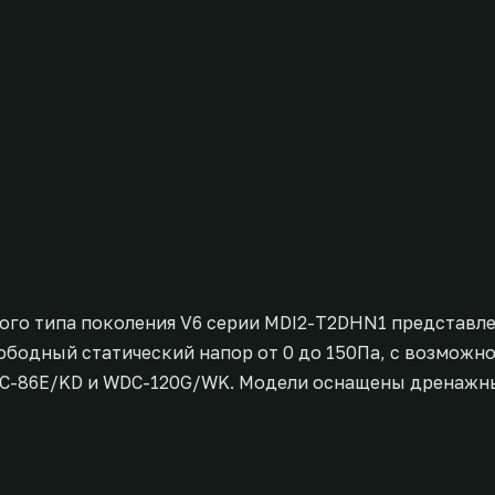
ого типа поколения V6 серии MDI2-T2DHN1 представл
вободный статический напор от 0 до 150Па, с возможн
DC-86E/KD и WDC-120G/WK. Модели оснащены дренажн