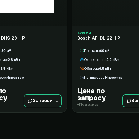
BOSCH
-DHS 28-1 P
Bosch AF-DL 22-1 P
ь
80 м²
Площадь
60 м²
ение
2,8 кВт
Охлаждение
2,2 кВт
8.5 кВт
Обогрев
6.5 кВт
сор
Инвертор
Компрессор
Инвертор
по
Цена по
су
запросу
Запросить
За
Под заказ