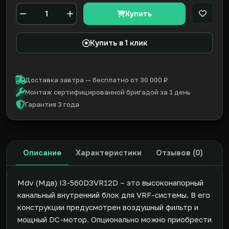
Купить
В закл
Количество
Купить в 1 клик
Доставка завтра — бесплатно от 30 000 ₽
Монтаж сертифицированной бригадой за 1 день
Гарантия 3 года
Описание
Характеристики
Отзывов (0)
Mdv (Мдв) I3-560D3VR12D – это высоконапорный
канальный внутренний блок для VRF-системы. В его
конструкции предусмотрен воздушный фильтр и
мощный DC-мотор. Опционально можно приобрести