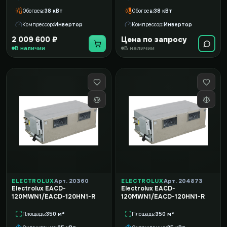
Обогрев
38 кВт
Обогрев
38 кВт
Компрессор
Инвертор
Компрессор
Инвертор
2 009 600 ₽
Цена по запросу
В наличии
В наличии
ELECTROLUX
Арт. 20360
ELECTROLUX
Арт. 204873
Electrolux EACD-
Electrolux EACD-
120MWN1/EACD-120HN1-R
120MWN1/EACD-120HN1-R
Площадь
350 м²
Площадь
350 м²