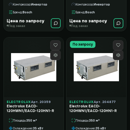
Компрессор
Инвертор
Компрессор
Инвертор
Бренд
Bosch
Бренд
Bosch
Цена по запросу
Цена по запросу
Под заказ
Под заказ
По запросу
ELECTROLUX
Арт. 20359
ELECTROLUX
Арт. 204877
Electrolux EACD-
Electrolux EACD-
120HWN1/EACD-120HN1-R
120HWN1/EACD-120HN1-R
Площадь
350 м²
Площадь
350 м²
Охлаждение
35 кВт
Охлаждение
35 кВт