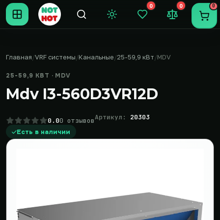
0
0
0
Темная тема
Закладки (0)
Сравнение (0
Пере
Главная
VRF системы
Канальные
25-59,9 кВт
MDV
25-59,9 КВТ · MDV
Mdv I3-560D3VR12D
Артикул:
20303
0.0
0 отзывов
Есть в наличии