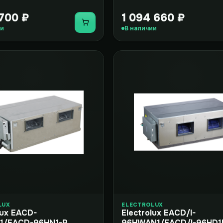
 700 ₽
1 094 660 ₽
Купить
ии
В наличии
LUX
ELECTROLUX
lux EACD-
Electrolux EACD/I-
/EACD-96HN1-R
96HWAN1/EACD/I-96HD1