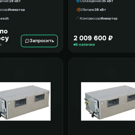
дение
28 кВт
Охлаждение
35 кВт
ссор
Инвертор
Обогрев
38 кВт
Bosch
Компрессор
Инвертор
 по
осу
2 009 600 ₽
Запросить
з
В наличии