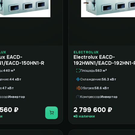
LUX
ELECTROLUX
lux EACD-
Electrolux EACD-
1/EACD-150HN1-R
192HWN1/EACD-192HN1-
дь
440 м²
Площадь
563 м²
дение
44 кВт
Охлаждение
56.3 кВт
в
47 кВт
Обогрев
58.6 кВт
ссор
Инвертор
Компрессор
Инвертор
 560 ₽
2 799 600 ₽
Купить
ии
В наличии