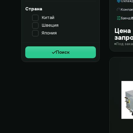
Охлаж
Страна
Компре
Китай
Бренд
Швеция
Цена
Япония
запр
Под зака
Поиск