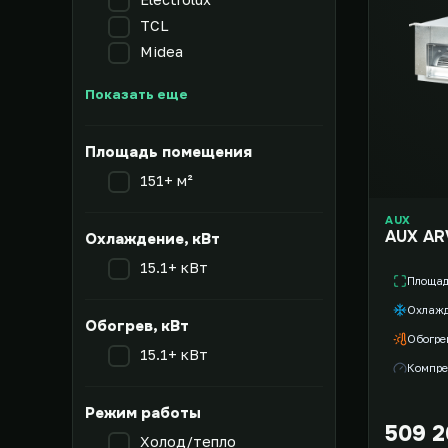
TCL
Midea
Показать еще
Площадь помещения
151+ м²
AUX
AUX AR
Охлаждение, кВт
15.1+ кВт
Площа
Охлаж
Обогрев, кВт
Обогре
15.1+ кВт
Компре
Режим работы
509 2
Холод/тепло