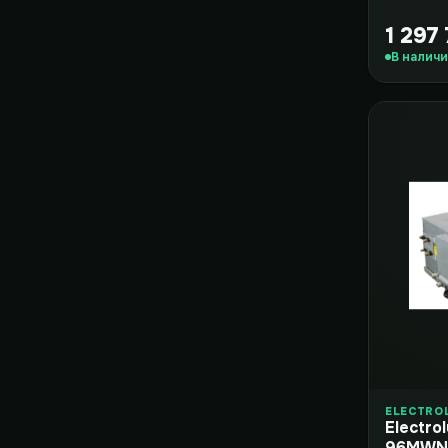
1 297
В налич
ELECTRO
Electro
96MWN1