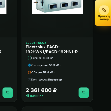
Проект/
замер
ELECTROLUX
Electrolux EACD-
R
192HWN1/EACD-192HN1-R
Площадь
563 м²
Охлаждение
56.3 кВт
Обогрев
58.6 кВт
Компрессор
Инвертор
2 361 600 ₽
Купить
Купить
В наличии