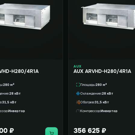
AUX
VHD-H280/4R1A
AUX ARVHD-H280/4R1A
дь
280 м²
Площадь
280 м²
дение
28 кВт
Охлаждение
28 кВт
в
31,5 кВт
Обогрев
31,5 кВт
ссор
Инвертор
Компрессор
Инвертор
00 ₽
356 625 ₽