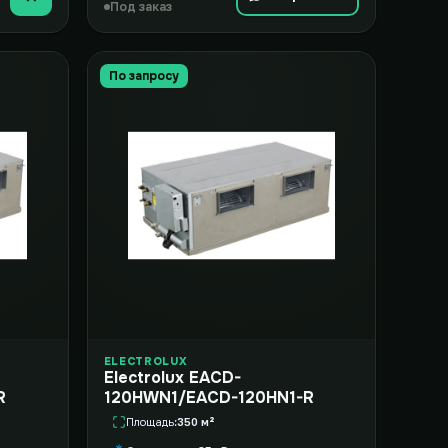
Купить
Под заказ
По запросу
ELECTROLUX
Electrolux EACD-
R
120HWN1/EACD-120HN1-R
Площадь
350 м²