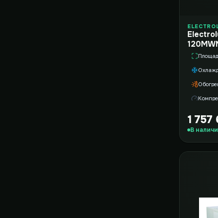
ELECTRO
Electro
120MWN
Площа
Охлаж
Обогре
Компре
1 757
В налич