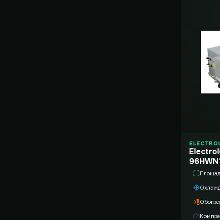
ELECTRO
Electro
96HWN1
Площа
Охлаж
Обогре
Компре