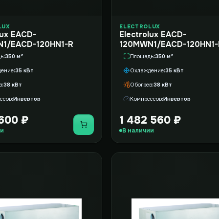
LUX
ELECTROLUX
lux EACD-
Electrolux EACD-
1/EACD-120HN1-R
120MWN1/EACD-120HN1-
дь
350 м²
Площадь
350 м²
дение
35 кВт
Охлаждение
35 кВт
в
38 кВт
Обогрев
38 кВт
ссор
Инвертор
Компрессор
Инвертор
 600 ₽
1 482 560 ₽
Купить
ии
В наличии