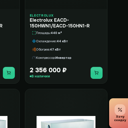
ELECTROLUX
Electrolux EACD-
R
150HWN1/EACD-150HN1-R
Площадь
440 м²
Охлаждение
44 кВт
Обогрев
47 кВт
Компрессор
Инвертор
2 356 000 ₽
Купить
Купить
В наличии
Хочу
скидку