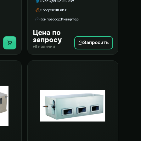
Охлаждение
35 кВт
Обогрев
38 кВт
Компрессор
Инвертор
Цена по
запросу
Запросить
Купить
В наличии