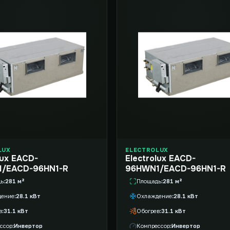
LUX
ELECTROLUX
lux EACD-
Electrolux EACD-
/EACD-96HN1-R
96HWN1/EACD-96HN1-R
дь
281 м²
Площадь
281 м²
дение
28.1 кВт
Охлаждение
28.1 кВт
в
31.1 кВт
Обогрев
31.1 кВт
ссор
Инвертор
Компрессор
Инвертор