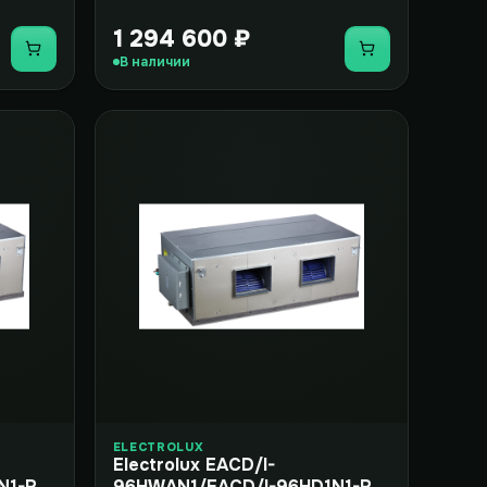
1 294 600 ₽
Купить
Купить
В наличии
ELECTROLUX
Electrolux EACD/I-
N1-R
96HWAN1/EACD/I-96HD1N1-R