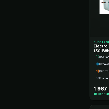
ELECTRO
Electro
150HWN
Площа
Охлаж
Обогре
Компре
1 987
В налич