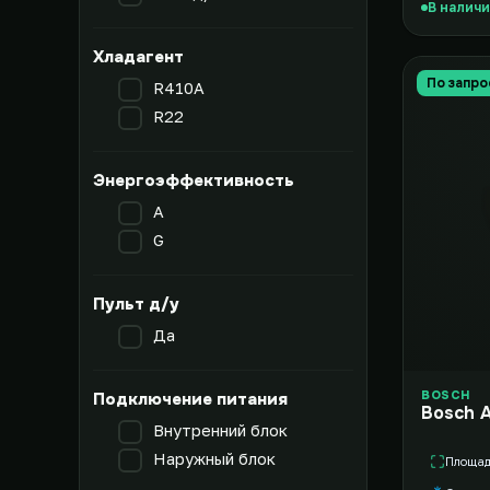
В налич
Хладагент
По запро
R410A
R22
Энергоэффективность
A
G
Пульт д/у
Да
BOSCH
Подключение питания
Bosch 
Внутренний блок
Наружный блок
Площа