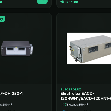
Купить
ии
В наличии
су
ELECTROLUX
AF-DH 280-1
Electrolux EACD-
120HWN1/EACD-120HN1-
дь
280 м²
Площадь
350 м²