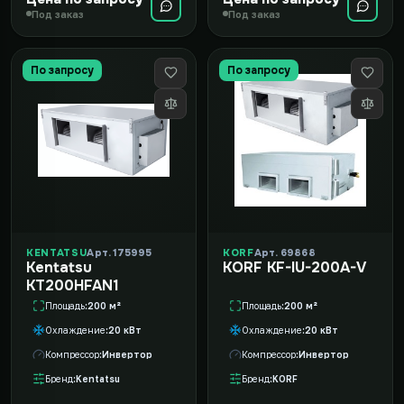
Под заказ
Под заказ
По запросу
По запросу
KENTATSU
Арт. 175995
KORF
Арт. 69868
Kentatsu
KORF KF-IU-200A-V
KT200HFAN1
Площадь
200 м²
Площадь
200 м²
Охлаждение
20 кВт
Охлаждение
20 кВт
Компрессор
Инвертор
Компрессор
Инвертор
Бренд
Kentatsu
Бренд
KORF