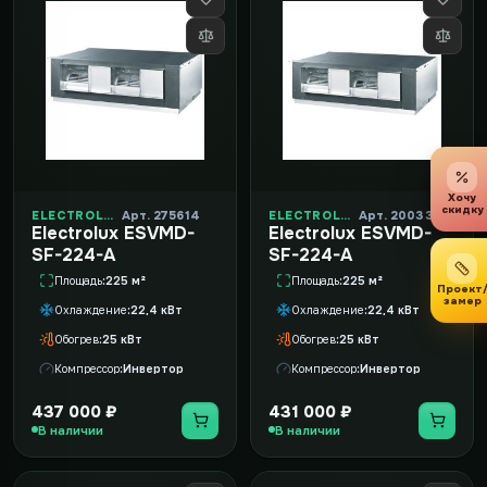
Хочу
скидку
ELECTROLUX
Арт. 275614
ELECTROLUX
Арт. 20033
Electrolux ESVMD-
Electrolux ESVMD-
SF-224-А
SF-224-А
Площадь
225 м²
Площадь
225 м²
Проект
замер
Охлаждение
22,4 кВт
Охлаждение
22,4 кВт
Обогрев
25 кВт
Обогрев
25 кВт
Компрессор
Инвертор
Компрессор
Инвертор
437 000 ₽
431 000 ₽
В наличии
В наличии