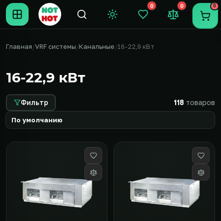
0
0
0
Темная тема
Закладки (0)
Сравнение (0
Пере
Главная
VRF системы
Канальные
16-22,9 кВт
16-22,9 кВт
Фильтр
118
товаров