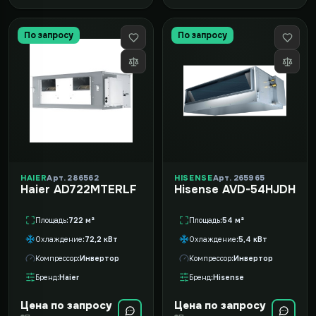
По запросу
По запросу
HAIER
Арт. 286562
HISENSE
Арт. 265965
Haier AD722MTERLF
Hisense AVD-54HJDH
Площадь
722 м²
Площадь
54 м²
Охлаждение
72,2 кВт
Охлаждение
5,4 кВт
Компрессор
Инвертор
Компрессор
Инвертор
Бренд
Haier
Бренд
Hisense
Цена по запросу
Цена по запросу