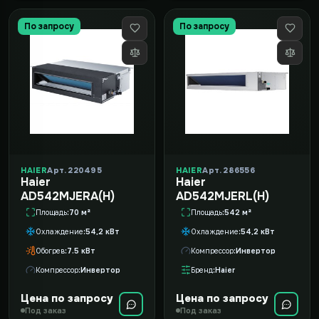
По запросу
По запросу
HAIER
Арт. 220495
HAIER
Арт. 286556
Haier
Haier
AD542MJERA(H)
AD542MJERL(H)
Площадь
70 м²
Площадь
542 м²
Охлаждение
54,2 кВт
Охлаждение
54,2 кВт
Обогрев
7.5 кВт
Компрессор
Инвертор
Компрессор
Инвертор
Бренд
Haier
Цена по запросу
Цена по запросу
Под заказ
Под заказ