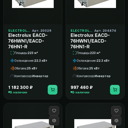
ELECTROLUX
Арт. 20029
ELECTROLUX
Арт. 204874
Electrolux EACD-
Electrolux EACD-
76HWN1/EACD-
76HWN1/EACD-
76HN1-R
76HN1-R
Площадь
223 м²
Площадь
223 м²
Охлаждение
22.3 кВт
Охлаждение
22.3 кВт
Обогрев
25 кВт
Обогрев
25 кВт
Компрессор
Инвертор
Компрессор
Инвертор
1 182 300 ₽
997 460 ₽
В наличии
В наличии