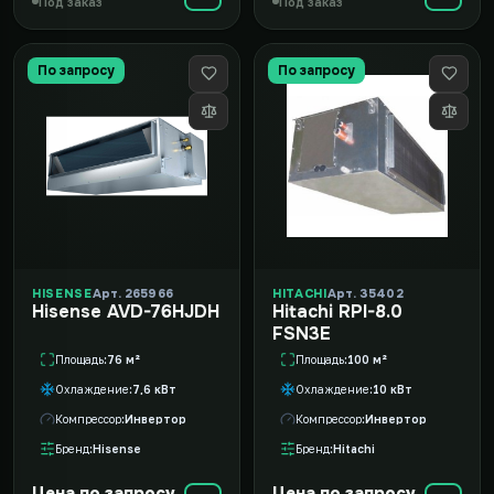
Под заказ
Под заказ
По запросу
По запросу
HISENSE
Арт. 265966
HITACHI
Арт. 35402
Hisense AVD-76HJDH
Hitachi RPI-8.0
FSN3E
Площадь
76 м²
Площадь
100 м²
Охлаждение
7,6 кВт
Охлаждение
10 кВт
Компрессор
Инвертор
Компрессор
Инвертор
Бренд
Hisense
Бренд
Hitachi
Цена по запросу
Цена по запросу