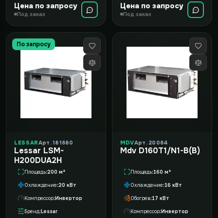
Цена по запросу
Цена по запросу
Под заказ
Под заказ
По запросу
LESSAR
Арт. 181680
MDV
Арт. 20064
Lessar LSM-
Mdv D160T1/N1-B(B)
H200DUA2H
Площадь
200 м²
Площадь
160 м²
Охлаждение
20 кВт
Охлаждение
16 кВт
Компрессор
Инвертор
Обогрев
17 кВт
Бренд
Lessar
Компрессор
Инвертор