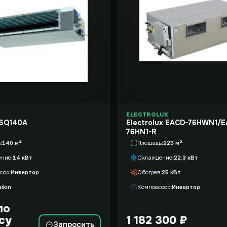
ELECTROLUX
XSQ140A
Electrolux EACD-76HWN1/E
76HN1-R
ь
140 м²
Площадь
223 м²
ение
14 кВт
Охлаждение
22.3 кВт
сор
Инвертор
Обогрев
25 кВт
ikin
Компрессор
Инвертор
по
су
1 182 300 ₽
Запросить