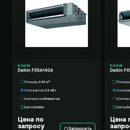
DAIKIN
DAIKIN
Daikin FXSA140A
Daikin F
Площадь
140 м²
Площад
Охлаждение
14 кВт
Охлажд
Компрессор
Инвертор
Компрес
Бренд
Daikin
Бренд
Da
Цена по
Цена 
запросу
запро
Запросить