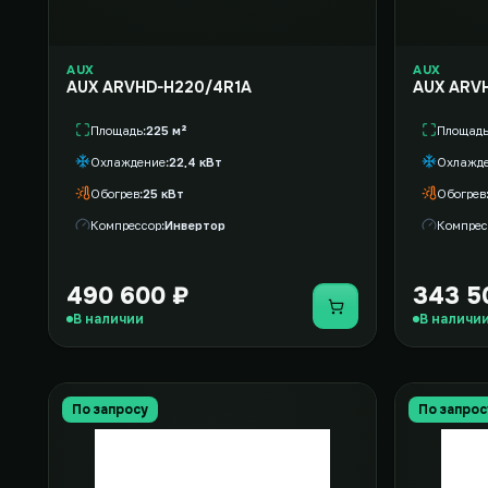
AUX
AUX
AUX ARVHD-H220/4R1A
AUX ARV
Площадь
225 м²
Площад
Охлаждение
22,4 кВт
Охлажд
Обогрев
25 кВт
Обогрев
Компрессор
Инвертор
Компрес
490 600 ₽
343 5
Купить
В наличии
В наличи
По запросу
По запрос