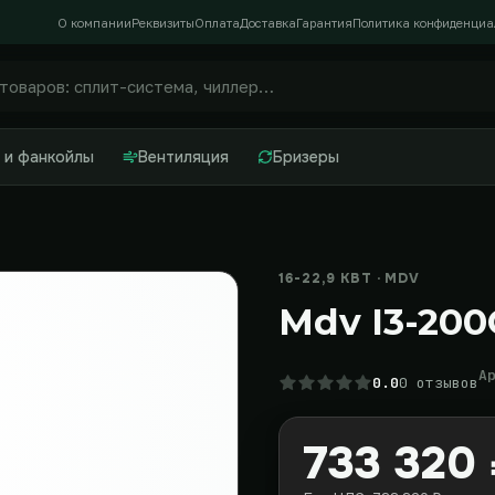
О компании
Реквизиты
Оплата
Доставка
Гарантия
Политика конфиденциа
 и фанкойлы
Вентиляция
Бризеры
16-22,9 КВТ · MDV
Mdv I3-20
А
0.0
0 отзывов
733 320