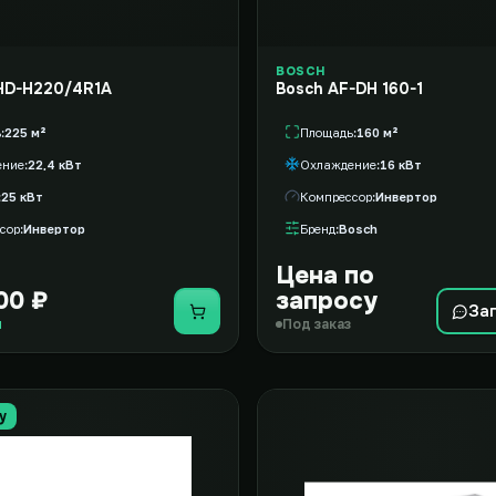
BOSCH
HD-H220/4R1A
Bosch AF-DH 160-1
ь
225 м²
Площадь
160 м²
ение
22,4 кВт
Охлаждение
16 кВт
25 кВт
Компрессор
Инвертор
сор
Инвертор
Бренд
Bosch
Цена по
00 ₽
запросу
За
Купить
и
Под заказ
у