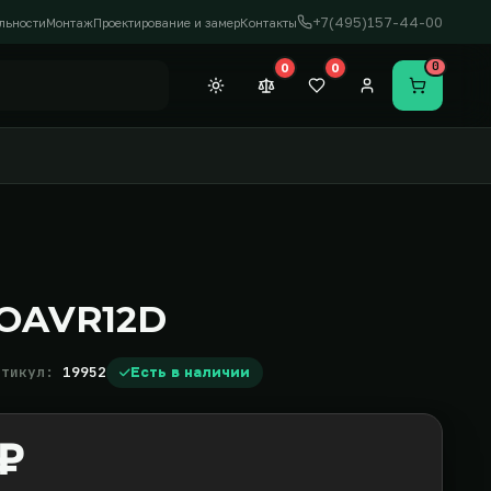
+7(495)157-44-00
льности
Монтаж
Проектирование и замер
Контакты
0
0
0
Темная тема
Сравнение (0)
Закладки (0)
Личный кабинет
Перейти в
0OAVR12D
ртикул:
19952
Есть в наличии
 ₽