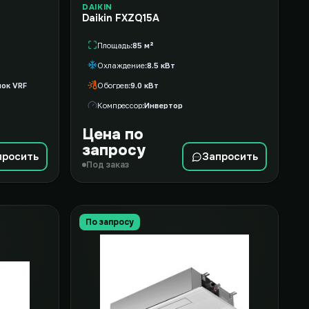
DAIKIN
Daikin FXZQ15A
Площадь
85 м²
Охлаждение
8.5 кВт
ок VRF
Обогрев
9.0 кВт
Компрессор
Инвертор
Цена по
запросу
просить
Запросить
Под заказ
По запросу