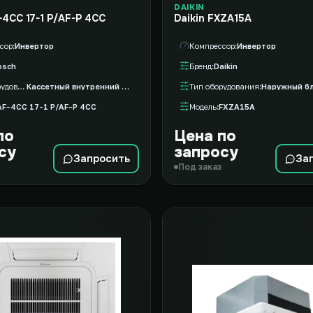
DAIKIN
-4CC 17-1 P/AF-P 4CC
Daikin FXZA15A
сор
Инвертор
Компрессор
Инвертор
osch
Бренд
Daikin
Тип оборудования
Кассетный внутренний блок VRF
Тип оборудования
Наружный бл
AF-4CC 17-1 P/AF-P 4CC
Модель
FXZA15A
по
Цена по
су
запросу
Запросить
За
Под заказ