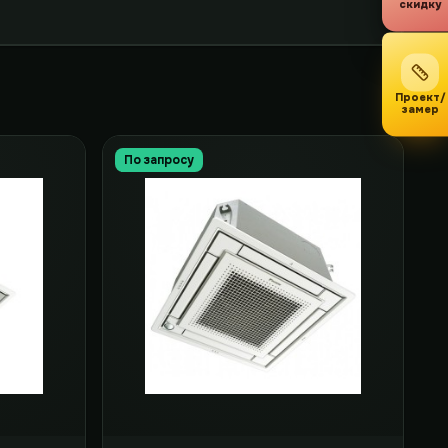
скидку
Проект/
замер
По запросу