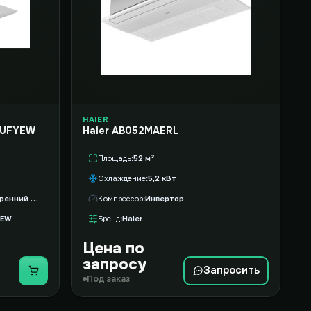
HAIER
GUFYEW
Haier AB052MAERL
Площадь
52 м²
Охлаждение
5,2 кВт
Кассетный внутренний блок VRF
Компрессор
Инвертор
YEW
Бренд
Haier
Цена по
запросу
Запросить
Купить
Под заказ