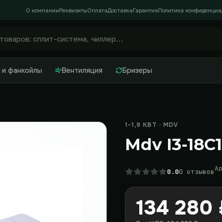
О компании
Реквизиты
Оплата
Доставка
Гарантия
Политика конфиденциа
 и фанкойлы
Вентиляция
Бризеры
1-1,9 КВТ · MDV
Mdv I3-18C
А
0.0
0 отзывов
134 280 