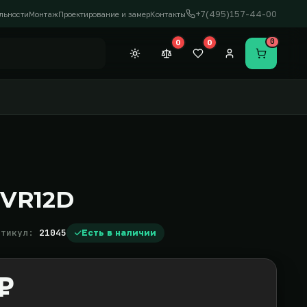
+7(495)157-44-00
льности
Монтаж
Проектирование и замер
Контакты
0
0
0
Темная тема
Сравнение (0)
Закладки (0)
Личный кабинет
Перейти в
1VR12D
ртикул:
21045
Есть в наличии
₽