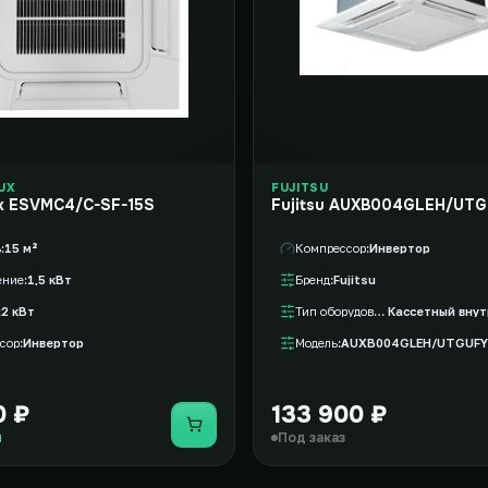
UX
FUJITSU
ux ESVMC4/C-SF-15S
Fujitsu AUXB004GLEH/UT
ь
15 м²
Компрессор
Инвертор
ение
1,5 кВт
Бренд
Fujitsu
2 кВт
Тип оборудования
сор
Инвертор
Модель
AUXB004GLEH/UTGUF
0 ₽
133 900 ₽
Купить
и
Под заказ