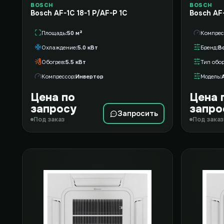
BOSCH
BOSCH
Bosch AF-1C 18-1 P/AF-P 1C
Bosch AF
Площадь
50 м²
Компрес
Охлаждение
5.0 кВт
Бренд
B
Обогрев
5.5 кВт
Компрессор
Инвертор
Модель
Цена по
Цена 
запросу
запро
Запросить
Под заказ
Под заказ