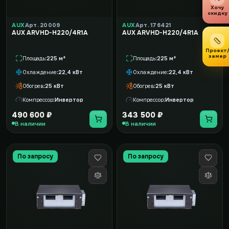
Хочу
скидку
AUX
Арт. 20009
AUX
Арт. 176421
AUX ARVHD-H220/4R1A
AUX ARVHD-H220/4R1A
Проект
замер
Площадь
225 м²
Площадь
225 м²
Охлаждение
22,4 кВт
Охлаждение
22,4 кВт
Обогрев
25 кВт
Обогрев
25 кВт
Компрессор
Инвертор
Компрессор
Инвертор
490 600 ₽
343 500 ₽
В наличии
В наличии
По запросу
По запросу