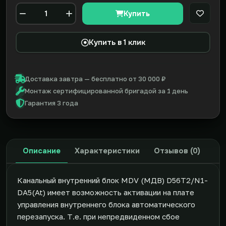
Купить
В закл
Количество
Купить в 1 клик
Доставка завтра — бесплатно от 30 000 ₽
Монтаж сертифицированной бригадой за 1 день
Гарантия 3 года
Описание
Характеристики
Отзывов (0)
Канальный внутренний блок MDV (МДВ) D56T2/N1-
DA5(At) имеет возможность активации на плате
управления внутреннего блока автоматического
перезапуска. Т.е. при непредвиденном сбое