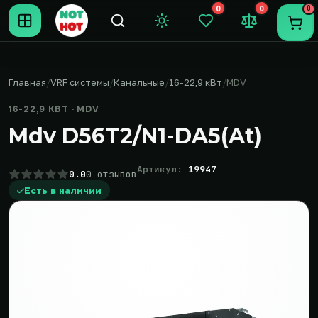
0
0
0
Темная тема
Закладки (0)
Сравнение (0
Пере
Главная
VRF системы
Канальные
16-22,9 кВт
MDV
16-22,9 КВТ · MDV
Mdv D56T2/N1-DA5(At)
Артикул:
19947
0.0
0 отзывов
Есть в наличии