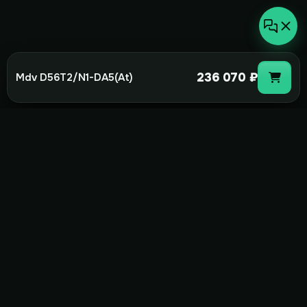
236 070 ₽
Mdv D56T2/N1-DA5(At)
not-
hot
Климатическое оборудование для
дома, офиса и бизнеса. Поставка,
монтаж и сервис под ключ.
+7(495)157-44-00
info@not-hot.online
Пн-Сб 08:00-18:00