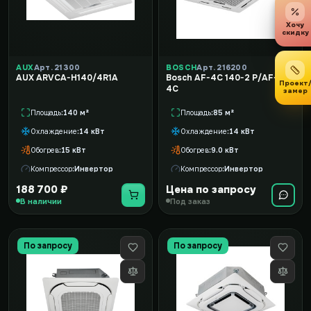
Хочу
скидку
AUX
Арт. 21300
BOSCH
Арт. 216200
AUX ARVCA-H140/4R1A
Bosch AF-4C 140-2 P/AF-P
Проект
4C
замер
Площадь
140 м²
Площадь
85 м²
Охлаждение
14 кВт
Охлаждение
14 кВт
Обогрев
15 кВт
Обогрев
9.0 кВт
Компрессор
Инвертор
Компрессор
Инвертор
188 700 ₽
Цена по запросу
В наличии
Под заказ
По запросу
По запросу