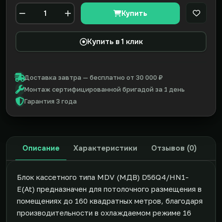
Купить
В закл
Количество
Купить в 1 клик
Доставка завтра — бесплатно от 30 000 ₽
Монтаж сертифицированной бригадой за 1 день
Гарантия 3 года
Описание
Характеристики
Отзывов (0)
Блок каcсетного типа MDV (МДВ) D56Q4/HN1-
E(At) предназначен для потолочного размещения в
помещениях до 160 квадратных метров, благодаря
производительности в охлаждаемом режиме 16