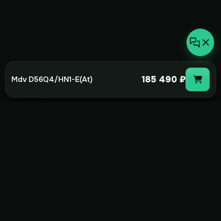
185 490 ₽
Mdv D56Q4/HN1-E(At)
not-
hot
Климатическое оборудование для
дома, офиса и бизнеса. Поставка,
монтаж и сервис под ключ.
+7(495)157-44-00
info@not-hot.online