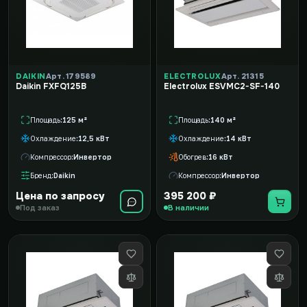
DAIKIN
Арт. 179589
ELECTROLUX
Арт. 21315
Daikin FXFQ125B
Electrolux ESVMC2-SF-140
Площадь
125 м²
Площадь
140 м²
Охлаждение
12,5 кВт
Охлаждение
14 кВт
Компрессор
Инвертор
Обогрев
16 кВт
Бренд
Daikin
Компрессор
Инвертор
Цена по запросу
395 200 ₽
Под заказ
В наличии