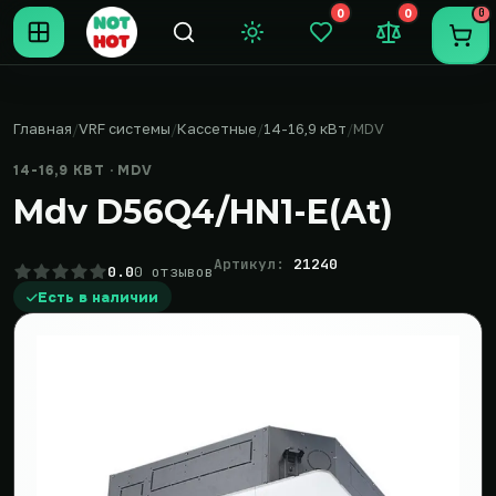
0
0
0
Темная тема
Закладки (0)
Сравнение (0
Пере
Главная
VRF системы
Кассетные
14-16,9 кВт
MDV
14-16,9 КВТ · MDV
Mdv D56Q4/HN1-E(At)
Артикул:
21240
0.0
0 отзывов
Есть в наличии