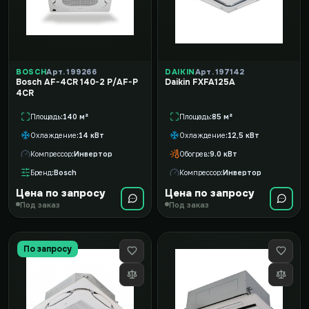
BOSCH
Арт. 199266
DAIKIN
Арт. 197142
Bosch AF-4CR 140-2 P/AF-P
Daikin FXFA125A
4CR
Площадь
140 м²
Площадь
85 м²
Охлаждение
14 кВт
Охлаждение
12,5 кВт
Компрессор
Инвертор
Обогрев
9.0 кВт
Бренд
Bosch
Компрессор
Инвертор
Цена по запросу
Цена по запросу
Под заказ
Под заказ
По запросу