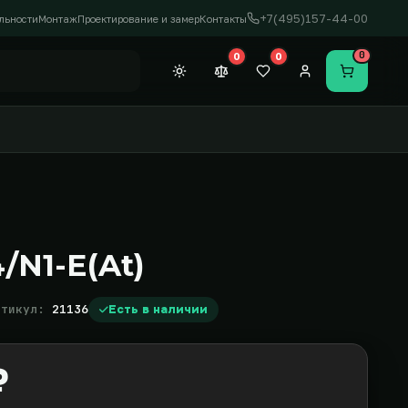
+7(495)157-44-00
льности
Монтаж
Проектирование и замер
Контакты
0
0
0
Темная тема
Сравнение (0)
Закладки (0)
Личный кабинет
Перейти в
/N1-E(At)
ртикул:
21136
Есть в наличии
₽