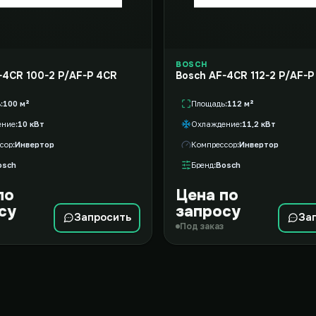
BOSCH
-4CR 100-2 P/AF-P 4CR
Bosch AF-4CR 112-2 P/AF-P
ь
100 м²
Площадь
112 м²
ение
10 кВт
Охлаждение
11,2 кВт
сор
Инвертор
Компрессор
Инвертор
osch
Бренд
Bosch
по
Цена по
су
запросу
Запросить
За
Под заказ