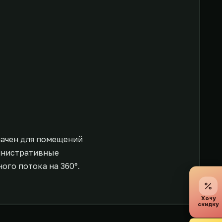
начен для помещений
инистративные
ого потока на 360°.
Хочу
скидку