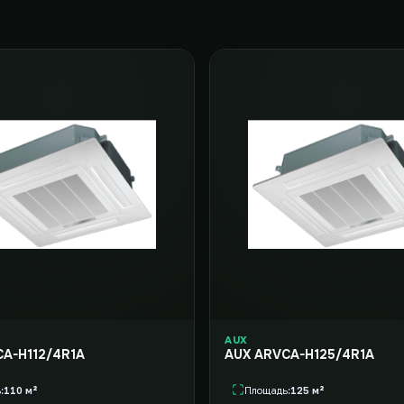
AUX
A-H112/4R1A
AUX ARVCA-H125/4R1A
ь
110 м²
Площадь
125 м²