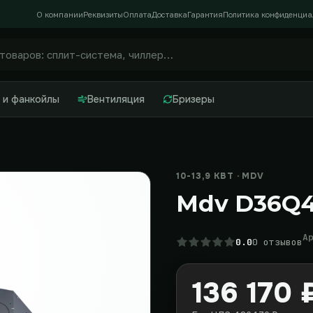
О компании
Реквизиты
Оплата
Доставка
Гарантия
Политика конфиденциа
 и фанкойлы
Вентиляция
Бризеры
10-13,9 КВТ · MDV
Mdv D36Q4
А
0.0
0 отзывов
136 170 