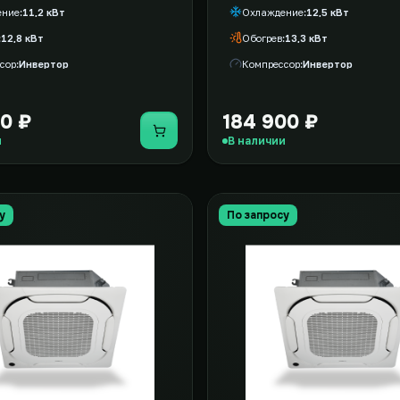
ение
11,2 кВт
Охлаждение
12,5 кВт
12,8 кВт
Обогрев
13,3 кВт
сор
Инвертор
Компрессор
Инвертор
00 ₽
184 900 ₽
Купить
и
В наличии
у
По запросу