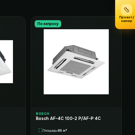
Проект/
замер
По запросу
BOSCH
Bosch AF-4C 100-2 P/AF-P 4C
Площадь
85 м²