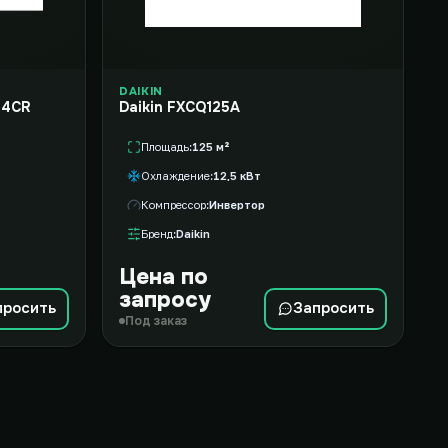
DAIKIN
 4CR
Daikin FXCQ125A
Площадь
125 м²
Охлаждение
12,5 кВт
Компрессор
Инвертор
Бренд
Daikin
Цена по
запросу
просить
Запросить
Под заказ