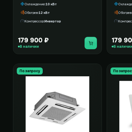
Охлаждение
10 кВт
Охлажд
Обогрев
12 кВт
Обогрев
Компрессор
Инвертор
Компрес
179 900 ₽
179 9
Купить
В наличии
В наличи
По запросу
По запрос