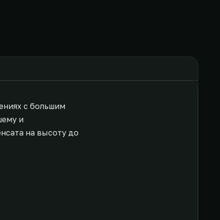
ениях с большим
шему и
нсата на высоту до