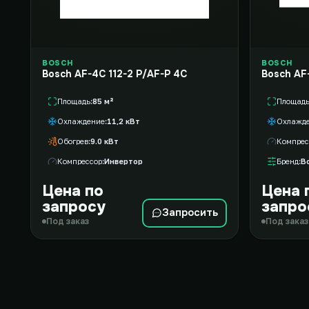
BOSCH
BOSCH
Bosch AF-4C 112-2 P/AF-P 4C
Bosch AF
Площадь
85 м²
Площад
Охлаждение
11,2 кВт
Охлажд
Обогрев
9.0 кВт
Компрес
Компрессор
Инвертор
Бренд
B
Цена по
Цена 
запросу
запро
Запросить
Под заказ
Под заказ