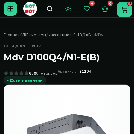
0
0
0
Темная тема
Закладки (0)
Сравнение (0
Пере
Главная
VRF системы
Кассетные
10-13,9 кВт
MDV
10-13,9 КВТ · MDV
Mdv D100Q4/N1-E(B)
Артикул:
21134
0.0
0 отзывов
Есть в наличии