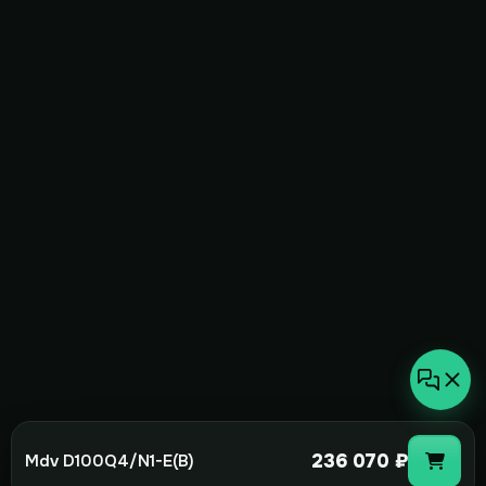
236 070 ₽
Mdv D100Q4/N1-E(B)