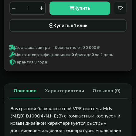
Купить
В закл
Количество
Купить в 1 клик
Доставка завтра — бесплатно от 30 000 ₽
Монтаж сертифицированной бригадой за 1 день
Гарантия 3 года
Описание
Характеристики
Отзывов (0)
Внутренний блок кассетной VRF системы Mdv
(МДВ) D100Q4/N1-E(B) с компактным корпусом и
новым дизайном характеризуется быстрым
достижением заданной температуры. Управление