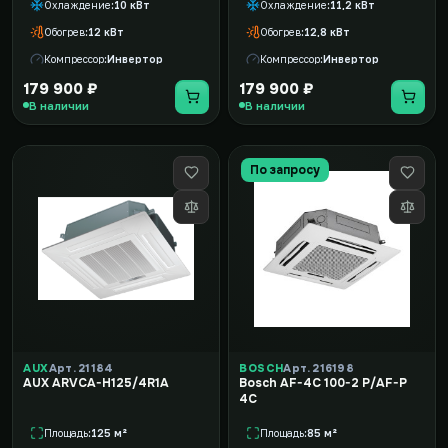
Охлаждение
10 кВт
Охлаждение
11,2 кВт
Обогрев
12 кВт
Обогрев
12,8 кВт
Компрессор
Инвертор
Компрессор
Инвертор
179 900 ₽
179 900 ₽
В наличии
В наличии
По запросу
AUX
Арт. 21184
BOSCH
Арт. 216198
AUX ARVCA-H125/4R1A
Bosch AF-4C 100-2 P/AF-P
4C
Площадь
125 м²
Площадь
85 м²