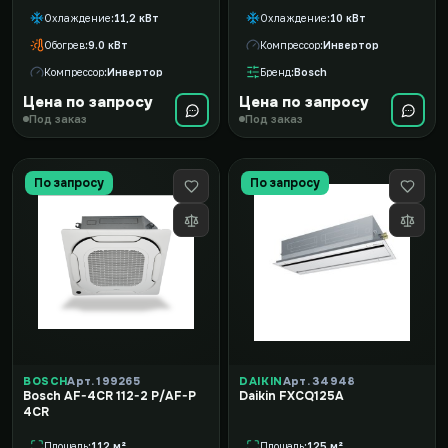
Охлаждение
11,2 кВт
Охлаждение
10 кВт
Обогрев
9.0 кВт
Компрессор
Инвертор
Компрессор
Инвертор
Бренд
Bosch
Цена по запросу
Цена по запросу
Под заказ
Под заказ
По запросу
По запросу
BOSCH
Арт. 199265
DAIKIN
Арт. 34948
Bosch AF-4CR 112-2 P/AF-P
Daikin FXCQ125A
4CR
Площадь
112 м²
Площадь
125 м²