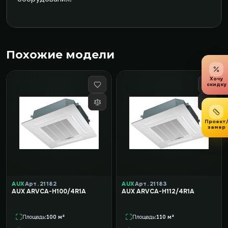
Похожие модели
Хочу
скидку
Проект
замер
AUX
Арт. 21182
AUX
Арт. 21183
AUX ARVCA-H100/4R1A
AUX ARVCA-H112/4R1A
Площадь
100 м²
Площадь
110 м²