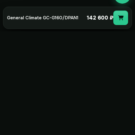
142 600 ₽
General Climate GC-G160/DPAN1
not-
hot
Климатическое оборудование для
дома, офиса и бизнеса. Поставка,
монтаж и сервис под ключ.
+7(495)157-44-00
info@not-hot.online
Пн-Сб 08:00-18:00
Заказать звонок