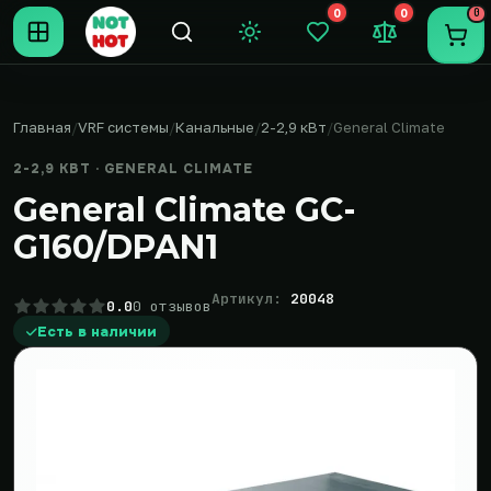
0
0
0
Темная тема
Закладки (0)
Сравнение (0
Пере
Главная
VRF системы
Канальные
2-2,9 кВт
General Climate
2-2,9 КВТ · GENERAL CLIMATE
General Climate GC-
G160/DPAN1
Артикул:
20048
0.0
0 отзывов
Есть в наличии