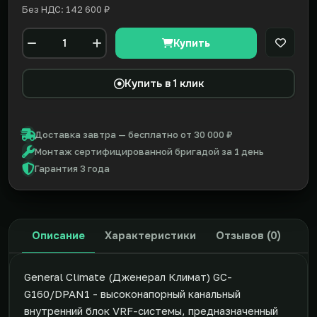
Без НДС: 142 600 ₽
Купить
В закл
Количество
Купить в 1 клик
Доставка завтра — бесплатно от 30 000 ₽
Монтаж сертифицированной бригадой за 1 день
Гарантия 3 года
Описание
Характеристики
Отзывов (0)
General Climate (Дженерал Климат) GC-
G160/DPAN1 - высоконапорный канальный
внутренний блок VRF-системы, предназначенный