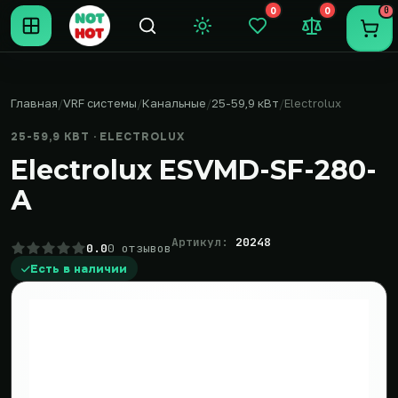
0
0
0
Темная тема
Закладки (0)
Сравнение (0
Пере
Главная
VRF системы
Канальные
25-59,9 кВт
Electrolux
25-59,9 КВТ · ELECTROLUX
Electrolux ESVMD-SF-280-
А
Артикул:
20248
0.0
0 отзывов
Есть в наличии