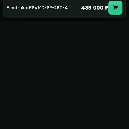
439 000 ₽
Electrolux ESVMD-SF-280-А
not-
hot
Климатическое оборудование для
дома, офиса и бизнеса. Поставка,
монтаж и сервис под ключ.
+7(495)157-44-00
info@not-hot.online
Пн-Сб 08:00-18:00
Заказать звонок
Каталог