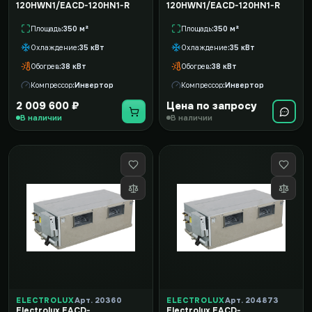
120HWN1/EACD-120HN1-R
120HWN1/EACD-120HN1-R
Площадь
350 м²
Площадь
350 м²
Охлаждение
35 кВт
Охлаждение
35 кВт
Обогрев
38 кВт
Обогрев
38 кВт
Компрессор
Инвертор
Компрессор
Инвертор
2 009 600 ₽
Цена по запросу
В наличии
В наличии
ELECTROLUX
Арт. 20360
ELECTROLUX
Арт. 204873
Electrolux EACD-
Electrolux EACD-