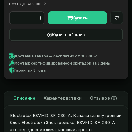
Без НДС: 439 000 ₽
Купить
В закл
Количество
Купить в 1 клик
Доставка завтра — бесплатно от 30 000 ₽
Монтаж сертифицированной бригадой за 1 день
Гарантия 3 года
Описание
Характеристики
Отзывов (0)
Electrolux ESVMD-SF-280-А. Канальный внутренний
блок Electrolux (Электролюкс) ESVMD-SF-280-А –
это передовой климатический агрегат,