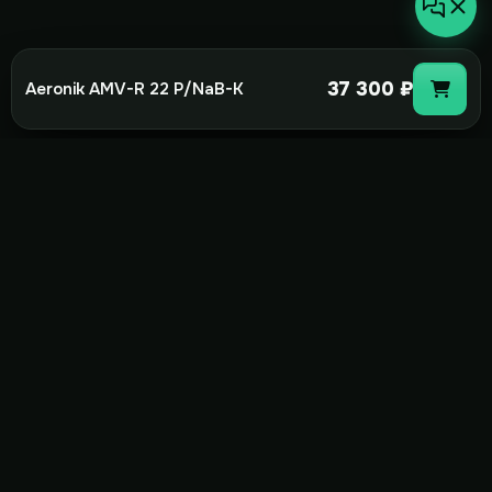
37 300 ₽
Aeronik AMV-R 22 P/NaB-K
not-
hot
Климатическое оборудование для
дома, офиса и бизнеса. Поставка,
монтаж и сервис под ключ.
+7(495)157-44-00
info@not-hot.online
Пн-Сб 08:00-18:00
Заказать звонок