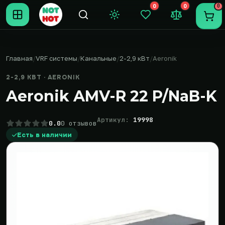
0
0
0
Темная тема
Закладки (0)
Сравнение (0
Пере
Главная
VRF системы
Канальные
2-2,9 кВт
Aeronik
2-2,9 КВТ · AERONIK
Aeronik AMV-R 22 P/NaB-K
Артикул:
19998
0.0
0 отзывов
Есть в наличии