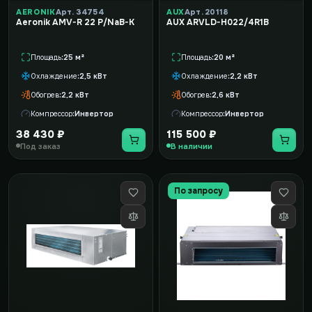
AERONIK
Арт. 34754
AUX
Арт. 20118
Aeronik AMV-R 22 P/NaB-K
AUX ARVLD-H022/4R1B
Площадь
25 м²
Площадь
20 м²
Охлаждение
2,5 кВт
Охлаждение
2,2 кВт
Обогрев
2,2 кВт
Обогрев
2,6 кВт
Компрессор
Инвертор
Компрессор
Инвертор
38 430 ₽
115 500 ₽
Под заказ
В наличии
По запросу