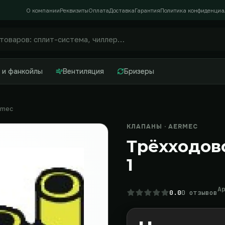
О компании
Реквизиты
Оплата
Доставка
Гарантия
Политика конфиденциа
 и фанкойлы
Вентиляция
Бризеры
rmec
КЛАПАНЫ · AERMEC
Трёхходов
1
А
0.0
0 отзывов