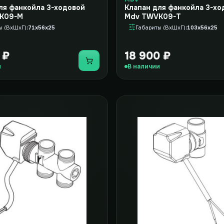
ля фанкойла 3-ходовой
Клапан для фанкойла 3-хо
K09-M
Mdv TWVK09-T
ы (ВxШxГ)
71x56x25
Габариты (ВxШxГ)
103x56x25
 ₽
18 900 ₽
Купить
и
В наличии