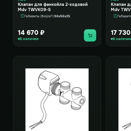
Клапан для фанкойла 2-ходовой
Клапан д
Mdv TWVK09-S
Mdv TWV
Габариты (ВxШxГ)
56x56x25
Габарит
14 670 ₽
17 730
Купить
В наличии
В наличи