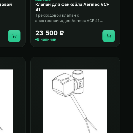
довой
Клапан для фанкойла Aermec VCF
41
Трехходовой клапан с
электроприводом Aermec VCF 41
представляет собой дополнительное
оборудование дл..
23 500 ₽
Купить
Купить
В наличии