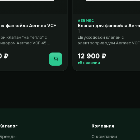
AERMEC
ля фанкойла Aermec VCF
Клапан для фанкойла Aer
1
ой клапан "на тепло" с
Двухходовой клапан с
иводом Aermec VCF 45
электроприводом Aermec VCF
н для применения в
комплект, который включает 
р..
двумя х..
0 ₽
12 900 ₽
Купить
и
В наличии
Каталог
Компания
Бренды
О компании