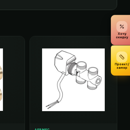
Хочу
скидку
Проект/
замер
AERMEC