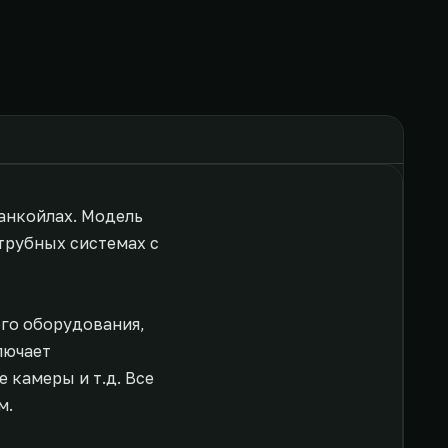
фанкойлах. Модель
трубных системах с
ого оборудования,
лючает
 камеры и т.д. Все
м.