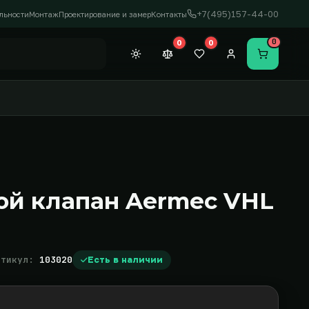
+7(495)157-44-00
льности
Монтаж
Проектирование и замер
Контакты
0
0
0
Темная тема
Сравнение (0)
Закладки (0)
Личный кабинет
Перейти в
ой клапан Aermec VHL
ртикул:
103020
Есть в наличии