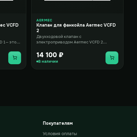
AERMEC
mec VCFD
Клапан для фанкойла Aermec VCFD
2
Двухходовой клапан с
D 1— это
электроприводом Aermec VCFD 2
вентиль с
представляет собой комплект
оборудования, включаю..
14 100 ₽
Купить
Купить
В наличии
Покупателям
Условия оплаты