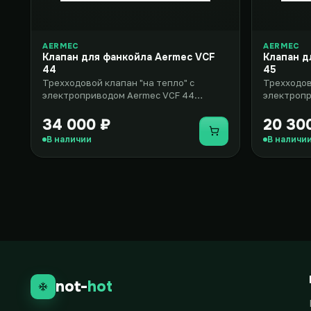
AERMEC
AERMEC
Клапан для фанкойла Aermec VCF
Клапан д
44
45
Трехходовой клапан "на тепло" с
Трехходов
электроприводом Aermec VCF 44
электропр
предназначен для использования в
разработа
фанко..
вентилято
34 000 ₽
20 30
Купить
В наличии
В наличи
not-
hot