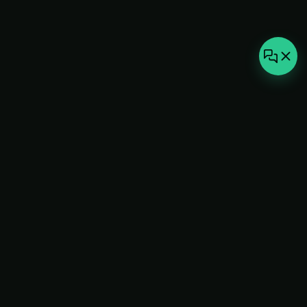
not-
hot
Климатическое оборудование для
дома, офиса и бизнеса. Поставка,
монтаж и сервис под ключ.
+7(495)157-44-00
info@not-hot.online