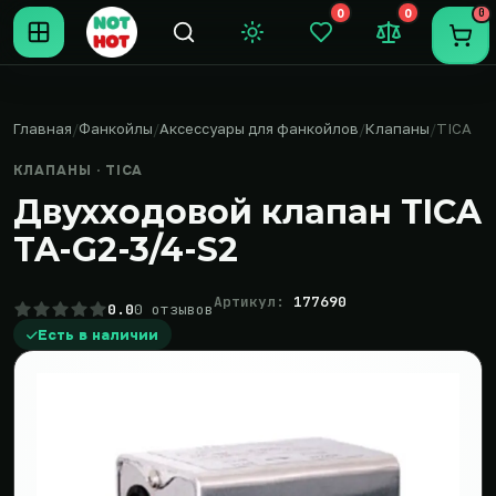
0
0
0
Темная тема
Закладки (0)
Сравнение (0
Пере
Главная
Фанкойлы
Аксессуары для фанкойлов
Клапаны
TICA
КЛАПАНЫ · TICA
Двухходовой клапан TICA
TA-G2-3/4-S2
Артикул:
177690
0.0
0 отзывов
Есть в наличии