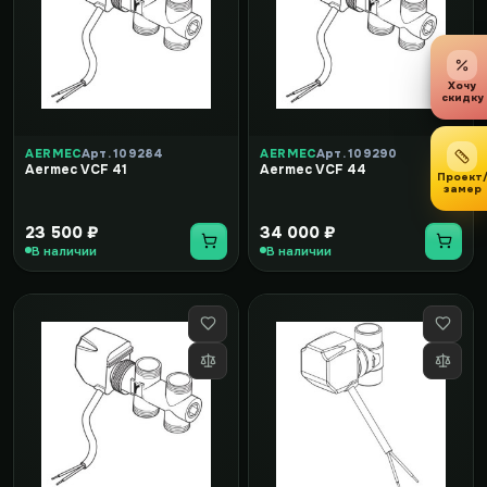
Хочу
скидку
AERMEC
Арт. 109284
AERMEC
Арт. 109290
Aermec VCF 41
Aermec VCF 44
Проект
замер
23 500 ₽
34 000 ₽
В наличии
В наличии