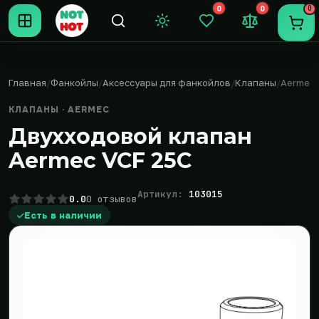
0
0
0
Темная тема
Закладки (0)
Сравнение (0
Пере
Главная
Фанкойлы
Аксессуары для фанкойлов
Клапаны
Aermec
КЛАПАНЫ · AERMEC
Двухходовой клапан
Aermec VCF 25C
Артикул:
103015
0.0
0 отзывов
Есть в наличии