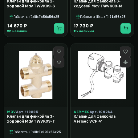
Клапан для фанкойла 2-
Клапан для фанкойла 3-
ходовой Mdv TWVK09-S
ходовой Mdv TWVK09-M
Габариты (ВxШxГ)
56x56x25
Габариты (ВxШxГ)
71x56x25
14 670 ₽
17 730 ₽
В наличии
В наличии
MDV
Арт. 119895
AERMEC
Арт. 109284
Клапан для фанкойла 3-
Клапан для фанкойла
ходовой Mdv TWVK09-T
Aermec VCF 41
Габариты (ВxШxГ)
103x56x25