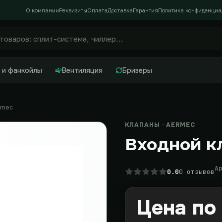
О компании
Реквизиты
Оплата
Доставка
Гарантия
Политика конфиденциа
 и фанкойлы
Вентиляция
Бризеры
rmec
КЛАПАНЫ · AERMEC
Входной к
А
0.0
0 отзывов
Цена по