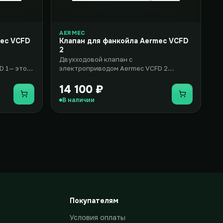
AERMEC
mec VCFD
Клапан для фанкойла Aermec VCFD
2
Двухходовой клапан с
D 1— это
электроприводом Aermec VCFD 2
вентиль с
представляет собой комплект
оборудования, включаю..
14 100 ₽
Купить
Купить
В наличии
Покупателям
Условия оплаты