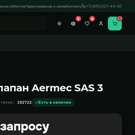
+7(495)157-44-00
льности
Монтаж
Проектирование и замер
Контакты
0
0
0
Темная тема
Сравнение (0)
Закладки (0)
Личный кабинет
Перейти в
лапан Aermec SAS 3
ртикул:
102722
Есть в наличии
 запросу