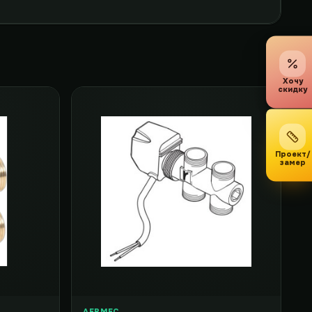
Хочу
скидку
Проект/
замер
AERMEC