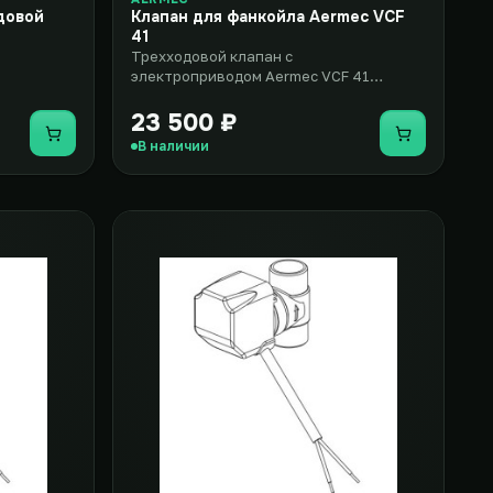
довой
Клапан для фанкойла Aermec VCF
41
Трехходовой клапан с
электроприводом Aermec VCF 41
представляет собой дополнительное
оборудование дл..
23 500 ₽
Купить
Купить
В наличии