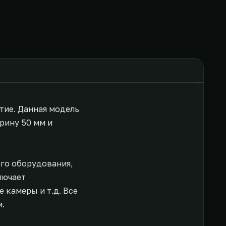
тие. Данная модель
рину 50 мм и
ого оборудования,
лючает
 камеры и т.д. Все
.