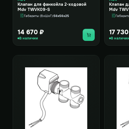
Клапан для фанкойла 2-ходовой
Клапан д
Mdv TWVK09-S
Mdv TWV
Габариты (ВxШxГ)
56x56x25
Габарит
14 670 ₽
17 730
Купить
В наличии
В наличи