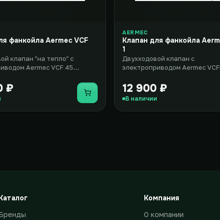
AERMEC
ля фанкойла Aermec VCF
Клапан для фанкойла Aer
1
ой клапан "на тепло" с
Двухходовой клапан с
иводом Aermec VCF 45
электроприводом Aermec VCF
н для применения в
комплект, который включает 
р..
двумя х..
0 ₽
12 900 ₽
Купить
и
В наличии
Каталог
Компания
Бренды
О компании