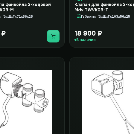
ля фанкойла 3-ходовой
Клапан для фанкойла 3-хо
K09-M
Mdv TWVK09-T
ы (ВxШxГ)
71x56x25
Габариты (ВxШxГ)
103x56x25
 ₽
18 900 ₽
Купить
и
В наличии