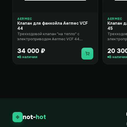
AERMEC
AERMEC
Клапан для фанкойла Aermec VCF
Клапан д
44
45
Трехходовой клапан "на тепло" с
Трехходов
электроприводом Aermec VCF 44
электропр
предназначен для использования в
разработа
фанко..
вентилято
34 000 ₽
20 30
Купить
В наличии
В наличи
not-
hot