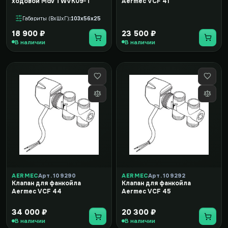
ходовой Mdv TWVK09-T
Aermec VCF 41
Габариты (ВxШxГ)
103x56x25
18 900 ₽
23 500 ₽
В наличии
В наличии
AERMEC
Арт. 109290
AERMEC
Арт. 109292
Клапан для фанкойла
Клапан для фанкойла
Aermec VCF 44
Aermec VCF 45
34 000 ₽
20 300 ₽
В наличии
В наличии