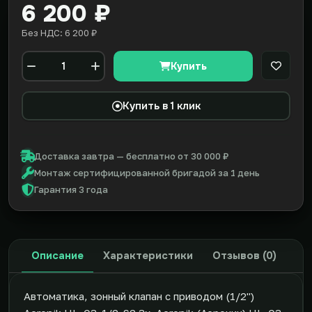
6 200 ₽
Без НДС: 6 200 ₽
Купить
В закл
Количество
Купить в 1 клик
Доставка завтра — бесплатно от 30 000 ₽
Монтаж сертифицированной бригадой за 1 день
Гарантия 3 года
Описание
Характеристики
Отзывов (0)
Автоматика, зонный клапан с приводом (1/2'')