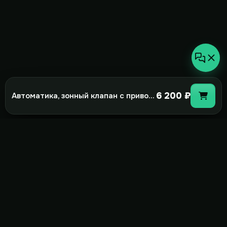
6 200 ₽
Автоматика, зонный клапан с приводом (1/2'') Aeronik HL-G3-1/2-S2 3х
not-
hot
Климатическое оборудование для
дома, офиса и бизнеса. Поставка,
монтаж и сервис под ключ.
+7(495)157-44-00