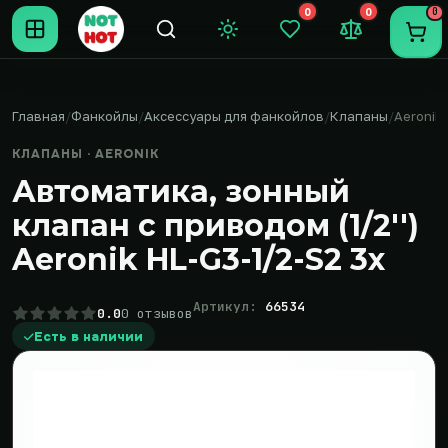
0
0
0
Темная тема
Закладки (0)
Сравнение (0
Пере
Главная
Фанкойлы
Аксессуары для фанкойлов
Клапаны
Aeronik
КЛАПАНЫ · AERONIK
Автоматика, зонный
клапан с приводом (1/2'')
Aeronik HL-G3-1/2-S2 3х
Артикул:
66534
0.0
0 отзывов
Есть в наличии