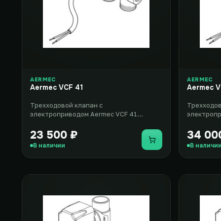
AERMEC
AERMEC
Aermec VCF 41
Aermec V
Трехходовой клапан с
Трехходов
электроприводом Aermec VCF 41
электропр
представляет собой дополнительное
предназна
оборудование дл..
фанко..
23 500 ₽
34 00
Купить
В наличии
В наличи