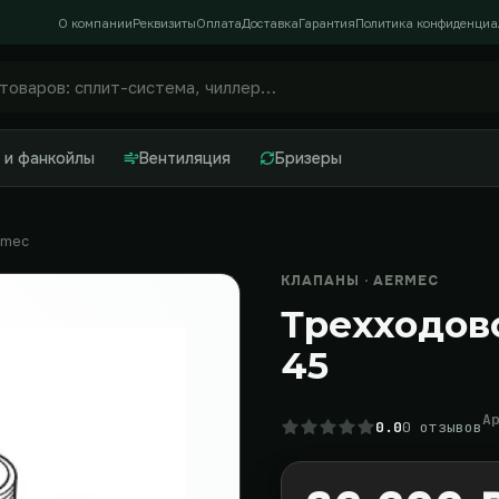
О компании
Реквизиты
Оплата
Доставка
Гарантия
Политика конфиденциа
 и фанкойлы
Вентиляция
Бризеры
rmec
КЛАПАНЫ · AERMEC
Трехходов
45
А
0.0
0 отзывов