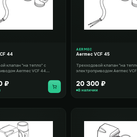
AERMEC
CF 44
Aermec VCF 45
ой клапан "на тепло" с
Трехходовой клапан "на тепло
иводом Aermec VCF 44
электроприводом Aermec VCF
чен для использования в
разработан для применения в
вентилятор..
0 ₽
20 300 ₽
Купить
и
В наличии