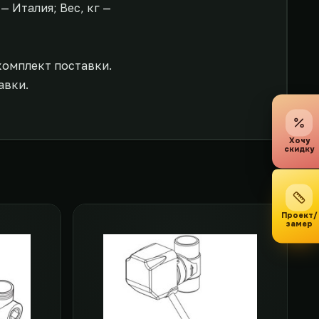
 Италия; Вес, кг —
комплект поставки.
авки.
Хочу
скидку
Проект/
замер