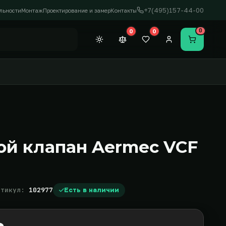
+7(495)157-44-00
льности
Монтаж
Проектирование и замер
Контакты
0
0
0
Темная тема
Сравнение (0)
Закладки (0)
Личный кабинет
Перейти в
ой клапан Aermec VCF
ртикул:
102977
Есть в наличии