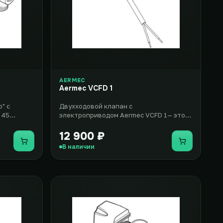
AERMEC
Aermec VCFD 1
" с
Двухходовой клапан с
 45
электроприводом Aermec VCFD 1— это
комплект, который включает вентиль с
двумя х..
12 900 ₽
Купить
Купить
В наличии