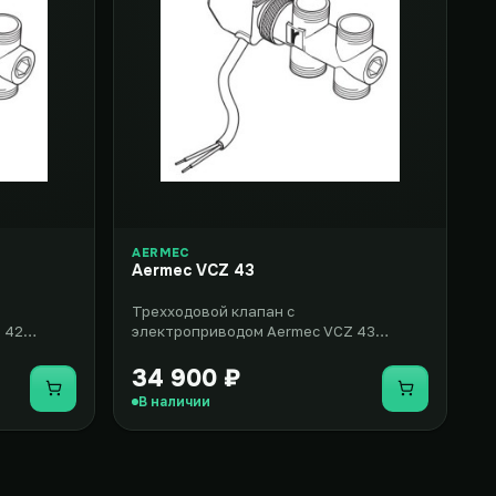
AERMEC
Aermec VCZ 43
Трехходовой клапан с
 42
электроприводом Aermec VCZ 43
т
подходит для эксплуатации в
вентиляторных доводчи..
34 900 ₽
Купить
Купить
В наличии