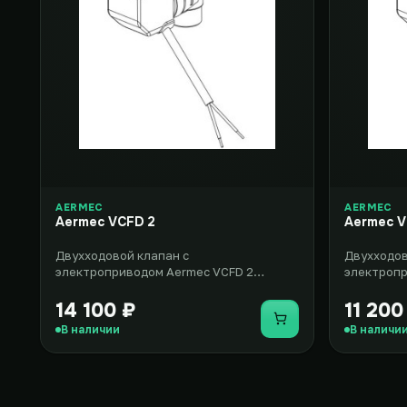
AERMEC
AERMEC
Aermec VCFD 2
Aermec V
Двухходовой клапан с
Двухходов
электроприводом Aermec VCFD 2
электропр
представляет собой комплект
представл
оборудования, включаю..
оборудова
14 100 ₽
11 200
Купить
В наличии
В наличи