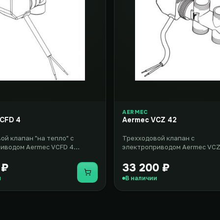
AERMEC
CFD 4
Aermec VCZ 42
ой клапан "на тепло" с
Трехходовой клапан с
иводом Aermec VCFD 4
электроприводом Aermec VCZ
яет собой комплект
представляет собой комплек
н..
оборудования, включаю..
 ₽
33 200 ₽
Купить
и
В наличии