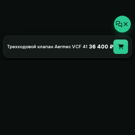
36 400 ₽
Трехходовой клапан Aermec VCF 41
not-
hot
Климатическое оборудование для
дома, офиса и бизнеса. Поставка,
монтаж и сервис под ключ.
+7(495)157-44-00
info@not-hot.online