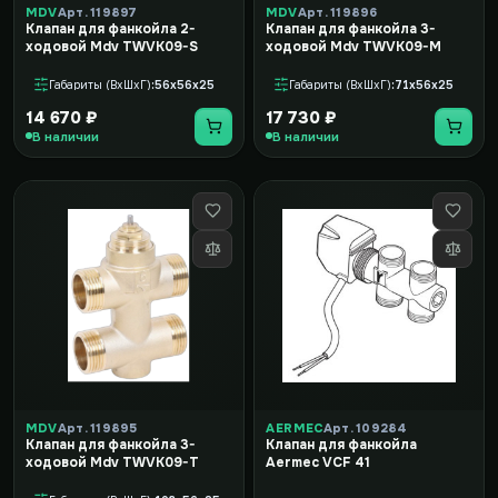
MDV
Арт. 119897
MDV
Арт. 119896
Клапан для фанкойла 2-
Клапан для фанкойла 3-
ходовой Mdv TWVK09-S
ходовой Mdv TWVK09-M
Габариты (ВxШxГ)
56x56x25
Габариты (ВxШxГ)
71x56x25
14 670 ₽
17 730 ₽
В наличии
В наличии
MDV
Арт. 119895
AERMEC
Арт. 109284
Клапан для фанкойла 3-
Клапан для фанкойла
ходовой Mdv TWVK09-T
Aermec VCF 41