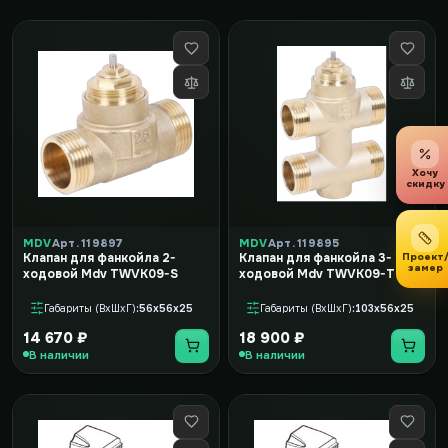
Хочу
скидку
MDV
Арт. 119897
MDV
Арт. 119895
Проект
Клапан для фанкойла 2-
Клапан для фанкойла 3-
замер
ходовой Mdv TWVK09-S
ходовой Mdv TWVK09-T
Габариты (ВxШxГ)
56x56x25
Габариты (ВxШxГ)
103x56x25
14 670 ₽
18 900 ₽
В наличии
В наличии