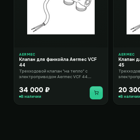
AERMEC
AERMEC
Клапан для фанкойла Aermec VCF
Клапан д
44
45
Трехходовой клапан "на тепло" с
Трехходов
электроприводом Aermec VCF 44
электропр
предназначен для использования в
разработа
фанко..
вентилято
34 000 ₽
20 30
Купить
В наличии
В наличи