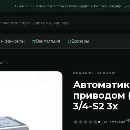
О компании
Реквизиты
Оплата
Доставка
Гарантия
Политика конфиденциа
 и фанкойлы
Вентиляция
Бризеры
onik
КЛАПАНЫ · AERONIK
Автоматик
приводом (
3/4-S2 3х
А
0.0
0 отзывов