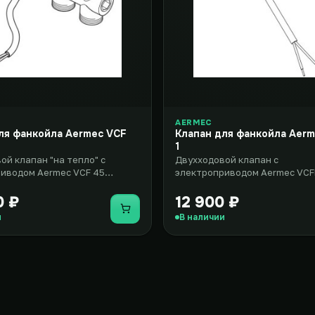
AERMEC
ля фанкойла Aermec VCF
Клапан для фанкойла Aer
1
ой клапан "на тепло" с
Двухходовой клапан с
иводом Aermec VCF 45
электроприводом Aermec VCF
н для применения в
комплект, который включает 
р..
двумя х..
0 ₽
12 900 ₽
Купить
и
В наличии