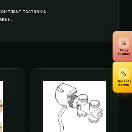
комплект поставки.
авки.
Хочу
скидку
Проект/
замер