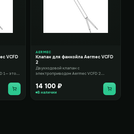
AERMEC
mec VCFD
Клапан для фанкойла Aermec VCFD
2
Двухходовой клапан с
D 1— это
электроприводом Aermec VCFD 2
вентиль с
представляет собой комплект
оборудования, включаю..
14 100 ₽
Купить
Купить
В наличии