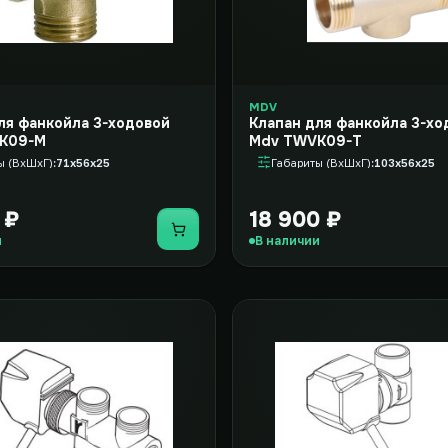
MDV
ля фанкойла 3-ходовой
Клапан для фанкойла 3-хо
K09-M
Mdv TWVK09-T
ы (ВxШxГ)
71x56x25
Габариты (ВxШxГ)
103x56x25
 ₽
18 900 ₽
Купить
и
В наличии