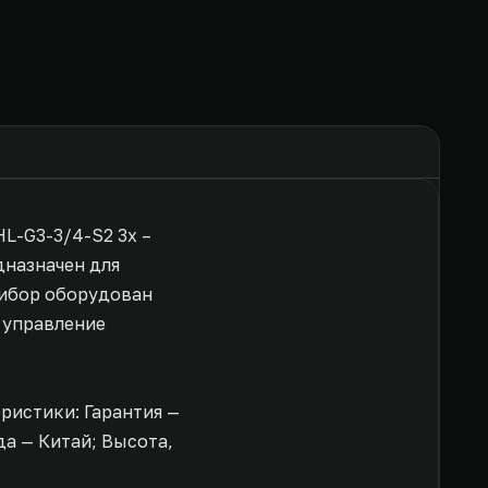
HL-G3-3/4-S2 3х –
дназначен для
рибор оборудован
 управление
ристики: Гарантия —
нда — Китай; Высота,