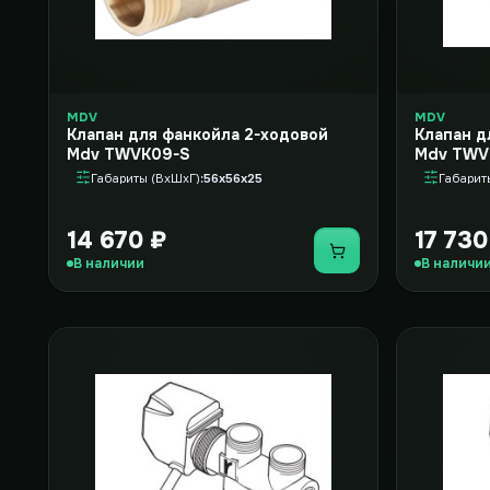
MDV
MDV
Клапан для фанкойла 2-ходовой
Клапан д
Mdv TWVK09-S
Mdv TWV
Габариты (ВxШxГ)
56x56x25
Габарит
14 670 ₽
17 730
Купить
В наличии
В наличи