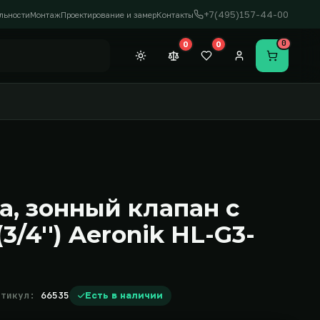
+7(495)157-44-00
льности
Монтаж
Проектирование и замер
Контакты
0
0
0
Темная тема
Сравнение (0)
Закладки (0)
Личный кабинет
Перейти в
а, зонный клапан с
3/4'') Aeronik HL-G3-
ртикул:
66535
Есть в наличии