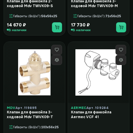
Клапан для фанкойла 2-
Клапан для фанкойла 3-
ходовой Mdv TWVK09-S
ходовой Mdv TWVK09-M
Габариты (ВxШxГ)
56x56x25
Габариты (ВxШxГ)
71x56x25
14 670 ₽
17 730 ₽
В наличии
В наличии
MDV
Арт. 119895
AERMEC
Арт. 109284
Клапан для фанкойла 3-
Клапан для фанкойла
ходовой Mdv TWVK09-T
Aermec VCF 41
Габариты (ВxШxГ)
103x56x25