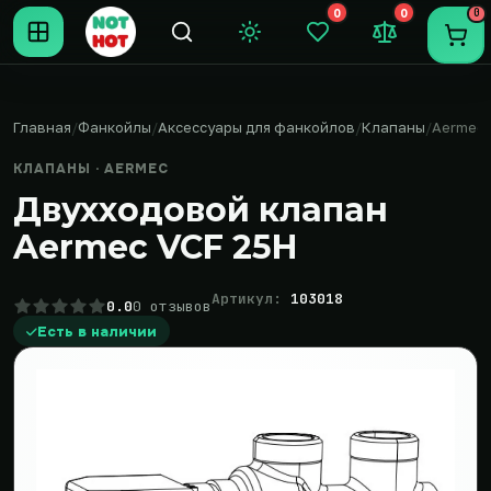
0
0
0
Темная тема
Закладки (0)
Сравнение (0
Пере
Главная
Фанкойлы
Аксессуары для фанкойлов
Клапаны
Aermec
КЛАПАНЫ · AERMEC
Двухходовой клапан
Aermec VCF 25H
Артикул:
103018
0.0
0 отзывов
Есть в наличии