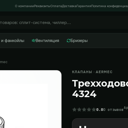
О компании
Реквизиты
Оплата
Доставка
Гарантия
Политика конфиденциа
 и фанкойлы
Вентиляция
Бризеры
rmec
КЛАПАНЫ · AERMEC
Трехходов
4324
А
0.0
0 отзывов