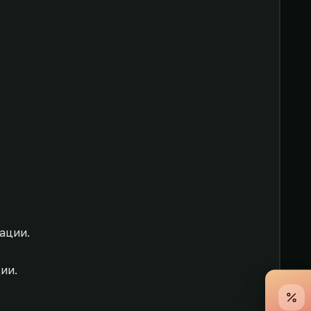
сации.
ии.