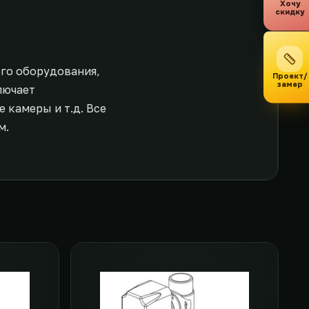
Хочу
скидку
ого оборудования,
Проект/
замер
лючает
 камеры и т.д. Все
м.