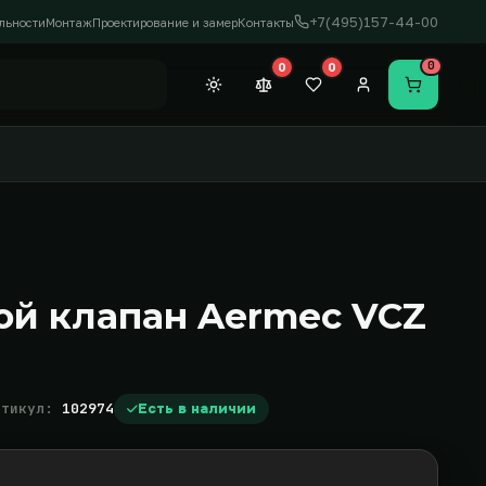
+7(495)157-44-00
льности
Монтаж
Проектирование и замер
Контакты
0
0
0
Темная тема
Сравнение (0)
Закладки (0)
Личный кабинет
Перейти в
ой клапан Aermec VCZ
ртикул:
102974
Есть в наличии