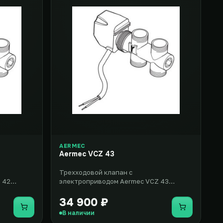
AERMEC
Aermec VCZ 43
Трехходовой клапан с
 42
электроприводом Aermec VCZ 43
т
подходит для эксплуатации в
вентиляторных доводчи..
34 900 ₽
Купить
Купить
В наличии