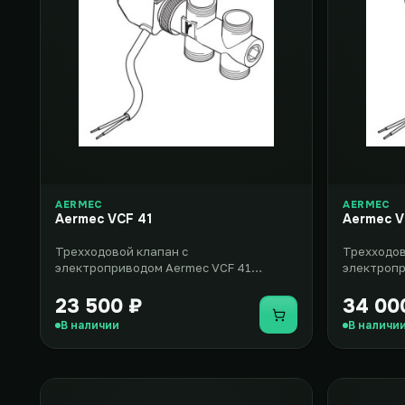
AERMEC
AERMEC
Aermec VCF 41
Aermec V
Трехходовой клапан с
Трехходов
электроприводом Aermec VCF 41
электропр
представляет собой дополнительное
предназна
оборудование дл..
фанко..
23 500 ₽
34 00
Купить
В наличии
В наличи