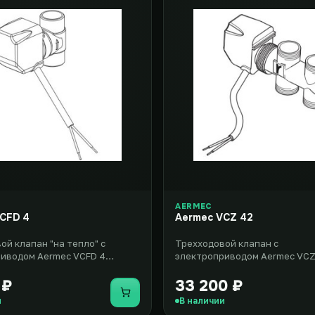
AERMEC
CFD 4
Aermec VCZ 42
ой клапан "на тепло" с
Трехходовой клапан с
иводом Aermec VCFD 4
электроприводом Aermec VCZ
яет собой комплект
представляет собой комплек
н..
оборудования, включаю..
 ₽
33 200 ₽
Купить
и
В наличии