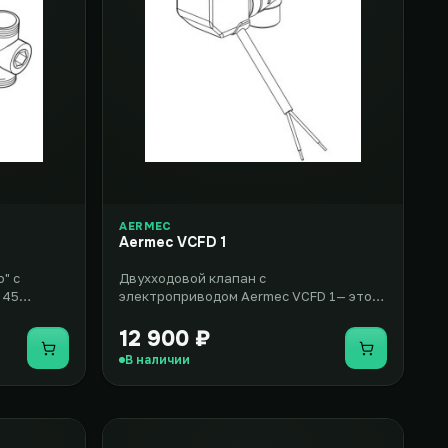
AERMEC
Aermec VCFD 1
" с
Двухходовой клапан с
 45
электроприводом Aermec VCFD 1— это
комплект, который включает вентиль с
двумя х..
12 900 ₽
Купить
Купить
В наличии