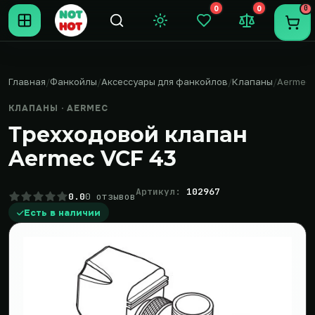
0
0
0
Темная тема
Закладки (0)
Сравнение (0
Пере
Главная
Фанкойлы
Аксессуары для фанкойлов
Клапаны
Aermec
КЛАПАНЫ · AERMEC
Трехходовой клапан
Aermec VCF 43
Артикул:
102967
0.0
0 отзывов
Есть в наличии