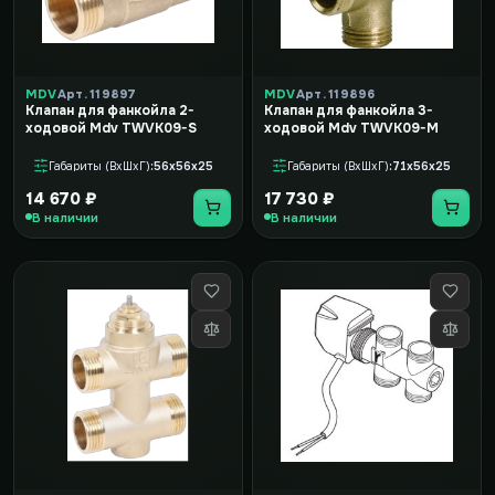
MDV
Арт. 119897
MDV
Арт. 119896
Клапан для фанкойла 2-
Клапан для фанкойла 3-
ходовой Mdv TWVK09-S
ходовой Mdv TWVK09-M
Габариты (ВxШxГ)
56x56x25
Габариты (ВxШxГ)
71x56x25
14 670 ₽
17 730 ₽
В наличии
В наличии