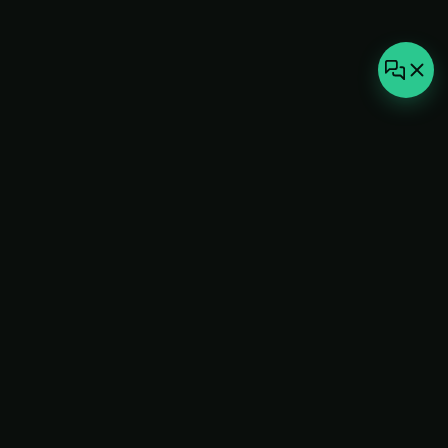
not-
hot
Климатическое оборудование для
дома, офиса и бизнеса. Поставка,
монтаж и сервис под ключ.
+7(495)157-44-00
info@not-hot.online