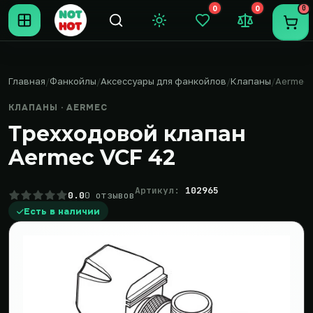
0
0
0
Темная тема
Закладки (0)
Сравнение (0
Пере
Главная
Фанкойлы
Аксессуары для фанкойлов
Клапаны
Aermec
КЛАПАНЫ · AERMEC
Трехходовой клапан
Aermec VCF 42
Артикул:
102965
0.0
0 отзывов
Есть в наличии