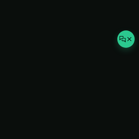
not-
hot
Климатическое оборудование для
дома, офиса и бизнеса. Поставка,
монтаж и сервис под ключ.