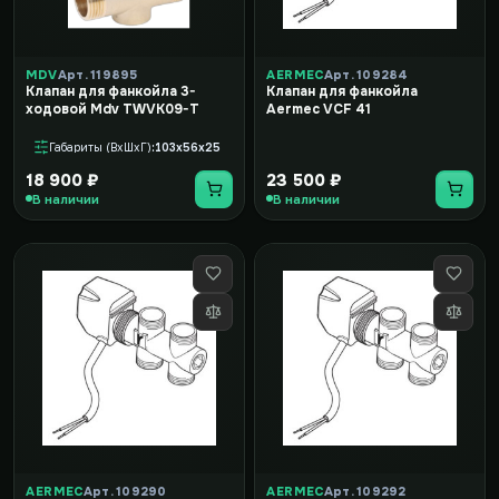
MDV
Арт. 119895
AERMEC
Арт. 109284
Клапан для фанкойла 3-
Клапан для фанкойла
ходовой Mdv TWVK09-T
Aermec VCF 41
Габариты (ВxШxГ)
103x56x25
18 900 ₽
23 500 ₽
В наличии
В наличии
AERMEC
Арт. 109290
AERMEC
Арт. 109292