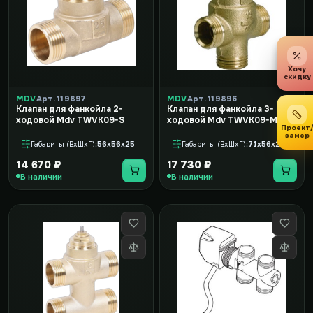
Хочу
скидку
MDV
Арт. 119897
MDV
Арт. 119896
Клапан для фанкойла 2-
Клапан для фанкойла 3-
ходовой Mdv TWVK09-S
ходовой Mdv TWVK09-M
Проект
замер
Габариты (ВxШxГ)
56x56x25
Габариты (ВxШxГ)
71x56x25
14 670 ₽
17 730 ₽
В наличии
В наличии