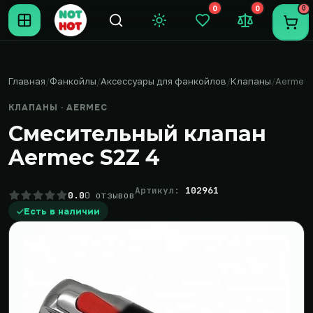
0
0
0
Темная тема
Закладки (0)
Сравнение (0
Пере
Главная
Фанкойлы
Аксессуары для фанкойлов
Клапаны
Aermec
КЛАПАНЫ · AERMEC
Смесительный клапан
Aermec S2Z 4
Артикул:
102961
0.0
0 отзывов
Есть в наличии