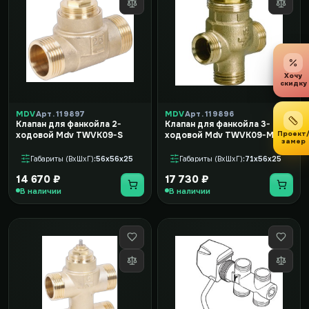
Хочу
скидку
MDV
Арт. 119897
MDV
Арт. 119896
Клапан для фанкойла 2-
Клапан для фанкойла 3-
Проект
ходовой Mdv TWVK09-S
ходовой Mdv TWVK09-M
замер
Габариты (ВxШxГ)
56x56x25
Габариты (ВxШxГ)
71x56x25
14 670 ₽
17 730 ₽
В наличии
В наличии