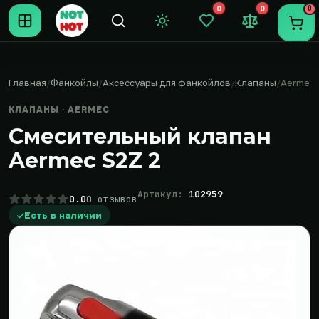
0
0
0
Темная тема
Закладки (0)
Сравнение (0
Пере
Главная
Фанкойлы
Аксессуары для фанкойлов
Клапаны
Aermec
КЛАПАНЫ · AERMEC
Смесительный клапан
Aermec S2Z 2
Артикул:
102959
0.0
0 отзывов
Есть в наличии