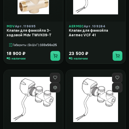
MDV
Арт. 119895
AERMEC
Арт. 109284
Клапан для фанкойла 3-
Клапан для фанкойла
ходовой Mdv TWVK09-T
Aermec VCF 41
Габариты (ВxШxГ)
103x56x25
18 900 ₽
23 500 ₽
В наличии
В наличии