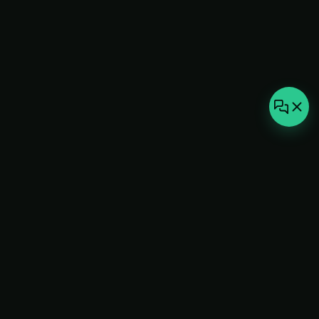
not-
hot
Климатическое оборудование для
дома, офиса и бизнеса. Поставка,
монтаж и сервис под ключ.