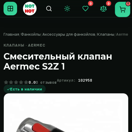
0
0
0
Темная тема
Закладки (0)
Сравнение (0
Пере
Главная
Фанкойлы
Аксессуары для фанкойлов
Клапаны
Aermec
КЛАПАНЫ · AERMEC
Смесительный клапан
Aermec S2Z 1
Артикул:
102958
0.0
0 отзывов
Есть в наличии