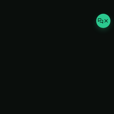
not-
hot
Климатическое оборудование для
дома, офиса и бизнеса. Поставка,
монтаж и сервис под ключ.
+7(495)157-44-00
info@not-hot.online