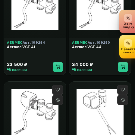
Хочу
скидку
AERMEC
Арт. 109284
AERMEC
Арт. 109290
Aermec VCF 41
Aermec VCF 44
Проект
замер
23 500 ₽
34 000 ₽
В наличии
В наличии