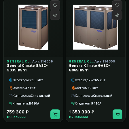
GENERAL CLIMATE
Арт. 114508
GENERAL CLIMATE
Арт. 114509
General Climate GASC-
General Climate GASC-
G035HWN1
G065HWN1
Охлаждение
35 кВт
Охлаждение
65 кВт
Обогрев
37 кВт
Обогрев
69 кВт
Компрессор
Спиральный
Компрессор
Спиральный
Хладагент
R410A
Хладагент
R410A
759 300 ₽
1 353 300 ₽
В наличии
В наличии