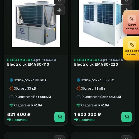
Хочу
скидку
Проект
замер
ELECTROLUX
Арт. 114434
ELECTROLUX
Арт. 114435
Electrolux EMASC-110
Electrolux EMASC-220
Охлаждение
30 кВт
Охлаждение
65 кВт
Обогрев
33 кВт
Обогрев
71 кВт
Компрессор
Роторный
Компрессор
Спиральный
Хладагент
R410A
Хладагент
R410A
821 400 ₽
1 602 200 ₽
В наличии
В наличии