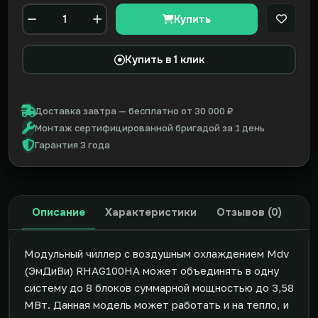
Купить
В закл
Количество
Купить в 1 клик
Доставка завтра — бесплатно от 30 000 ₽
Монтаж сертифицированной бригадой за 1 день
Гарантия 3 года
Описание
Характеристики
Отзывов (0)
Модульный чиллер с воздушным охлаждением Mdv
(ЭмДиВи) RHAG100HA может объединять в одну
систему до 8 блоков суммарной мощностью до 3,58
МВт. Данная модель может работать и на тепло, и