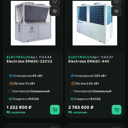
ELECTROLUX
Арт. 114436
ELECTROLUX
Арт. 114437
Electrolux EMASC-220.V2
Electrolux EMASC-440
Охлаждение
65 кВт
Охлаждение
120 кВт
Обогрев
71 кВт
Обогрев
142 кВт
Компрессор
Спиральный
Компрессор
Спиральный
Хладагент
R410A
Хладагент
R410A
1 232 800 ₽
2 763 600 ₽
В наличии
В наличии