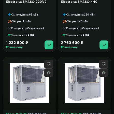
Electrolux EMASC-220.V2
Electrolux EMASC-440
Охлаждение
65 кВт
Охлаждение
120 кВт
Обогрев
71 кВт
Обогрев
142 кВт
Компрессор
Спиральный
Компрессор
Спиральный
Хладагент
R410A
Хладагент
R410A
1 232 800 ₽
2 763 600 ₽
В наличии
В наличии
ELECTROLUX
Арт. 114438
ELECTROLUX
Арт. 114439