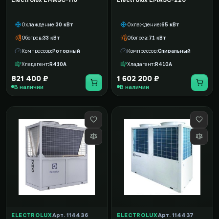
Electrolux EMASC-110
Electrolux EMASC-220
Охлаждение
30 кВт
Охлаждение
65 кВт
Обогрев
33 кВт
Обогрев
71 кВт
Компрессор
Роторный
Компрессор
Спиральный
Хладагент
R410A
Хладагент
R410A
821 400 ₽
1 602 200 ₽
В наличии
В наличии
ELECTROLUX
Арт. 114436
ELECTROLUX
Арт. 114437