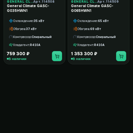
GENERAL CLIMATE
Арт. 114508
GENERAL CLIMATE
Арт. 114509
General Climate GASC-
General Climate GASC-
G035HWN1
G065HWN1
Охлаждение
35 кВт
Охлаждение
65 кВт
Обогрев
37 кВт
Обогрев
69 кВт
Компрессор
Спиральный
Компрессор
Спиральный
Хладагент
R410A
Хладагент
R410A
759 300 ₽
1 353 300 ₽
В наличии
В наличии