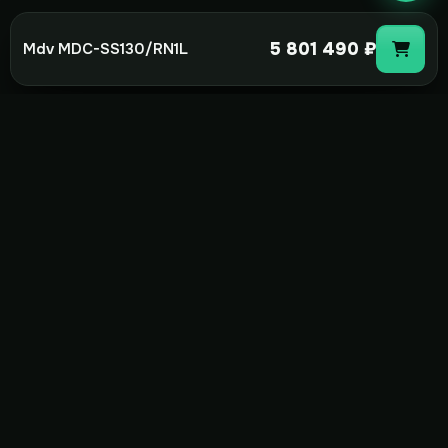
5 801 490 ₽
Mdv MDC-SS130/RN1L
not-
hot
Климатическое оборудование для
дома, офиса и бизнеса. Поставка,
монтаж и сервис под ключ.
+7(495)157-44-00
info@not-hot.online
Пн-Сб 08:00-18:00
Заказать звонок