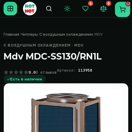
0
0
0
Темная тема
Закладки (0)
Сравнение (0
Пере
Главная
Чиллеры
С воздушным охлаждением
MDV
С ВОЗДУШНЫМ ОХЛАЖДЕНИЕМ · MDV
Mdv MDC-SS130/RN1L
Артикул:
113950
0.0
0 отзывов
Есть в наличии